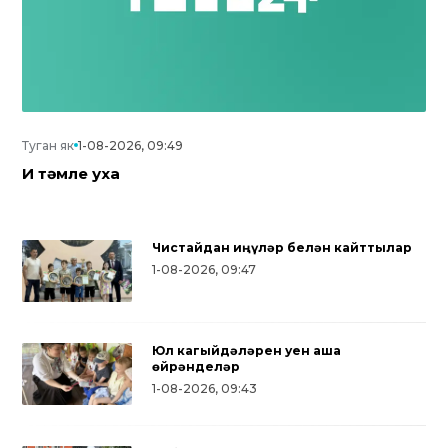
Туган як
1-08-2026, 09:49
Иң тәмле уха
Чистайдан җиңүләр белән кайттылар
1-08-2026, 09:47
Юл кагыйдәләрен уен аша
өйрәнделәр
1-08-2026, 09:43