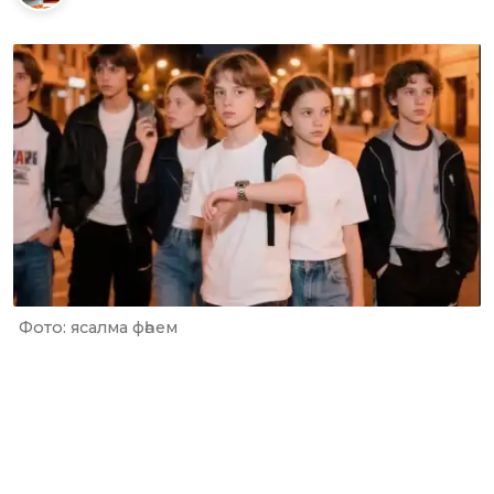
Фото: ясалма фәһем