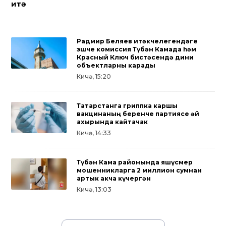
итә
Радмир Беляев җитәкчелегендәге
эшче комиссия Түбән Камада һәм
Красный Ключ бистәсендә дини
объектларны карады
Кичә, 15:20
Татарстанга гриппка каршы
вакцинаның беренче партиясе җәй
ахырында кайтачак
Кичә, 14:33
Түбән Кама районында яшүсмер
мошенникларга 2 миллион сумнан
артык акча күчергән
Кичә, 13:03