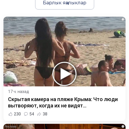
Барлык яңалыклар
i
17 ч. назад
Скрытая камера на пляже Крыма: Что люди
вытворяют, когда их не видят...
230
54
38
i