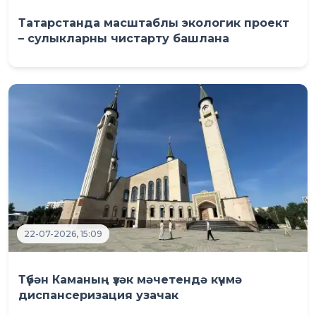
Татарстанда масштаблы экологик проект
– сулыкларны чистарту башлана
22-07-2026, 15:09
Түбән Каманың үзәк мәчетендә күчмә
диспансеризация узачак