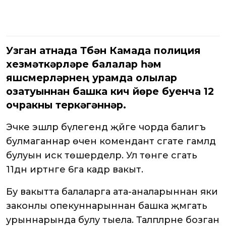
Узган атнада Түбән Камада полиция
хезмәткәрләре балалар һәм
яшүсмерләрнең урамда олылар
озатуыннан башка кич йөрүе буенча 12
очракны теркәгәннәр.
Эчке эшләр бүлегендә җәйге чорда балигъ
булмаганнар өчен комендант сәгате гамәлдә
булуын искә төшерделәр. Ул төнге сәгать
11дән иртәнге 6га кадәр вакыт.
Бу вакытта балаларга ата-аналарыннан яки
законлы опекуннарыннан башка җәмәгать
урыннарында булу тыела. Таләпләрне бозган