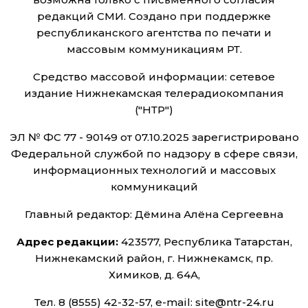
редакций СМИ. Создано при поддержке
республиканского агентства по печати и
массовым коммуникациям РТ.
Средство массовой информации: сетевое
издание Нижнекамская телерадиокомпания
("НТР")
ЭЛ № ФС 77 - 90149 от 07.10.2025 зарегистрировано
Федеральной службой по надзору в сфере связи,
информационных технологий и массовых
коммуникаций
Главный редактор: Дёмина Алёна Сергеевна
Адрес редакции:
423577, Республика Татарстан,
Нижнекамский район, г. Нижнекамск, пр.
Химиков, д. 64А,
Тел. 8 (8555) 42-32-57, e-mail: site@ntr-24.ru