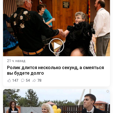
21 ч. назад
Ролик длится несколько секунд, а смеяться
вы будете долго
147
54
78
i