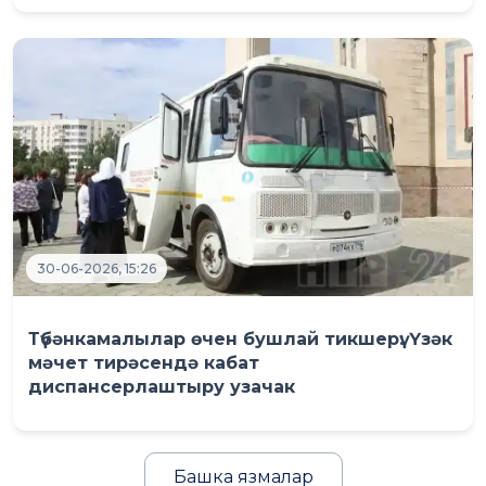
30-06-2026, 15:26
Түбәнкамалылар өчен бушлай тикшерү: Үзәк
мәчет тирәсендә кабат
диспансерлаштыру узачак
Башка язмалар