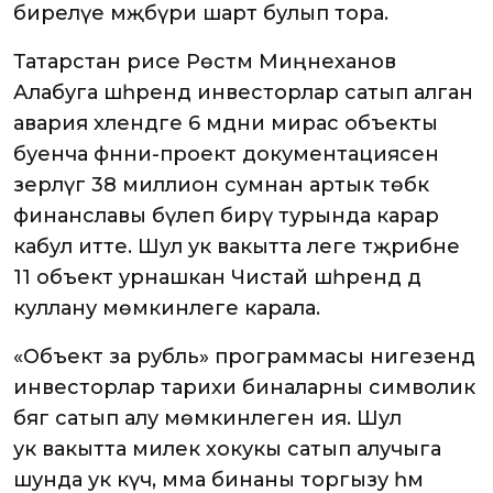
бирелүе мәҗбүри шарт булып тора.
Татарстан рәисе Рөстәм Миңнеханов
Алабуга шәһәрендә инвесторлар сатып алган
авария хәлендәге 6 мәдәни мирас объекты
буенча фәнни-проект документациясен
әзерләүгә 38 миллион сумнан артык төбәк
финанславы бүлеп бирү турында карар
кабул итте. Шул ук вакытта әлеге тәҗрибәне
11 объект урнашкан Чистай шәһәрендә дә
куллану мөмкинлеге карала.
«Объект за рубль» программасы нигезендә
инвесторлар тарихи биналарны символик
бәягә сатып алу мөмкинлегенә ия. Шул
ук вакытта милек хокукы сатып алучыга
шунда ук күчә, әмма бинаны торгызу һәм