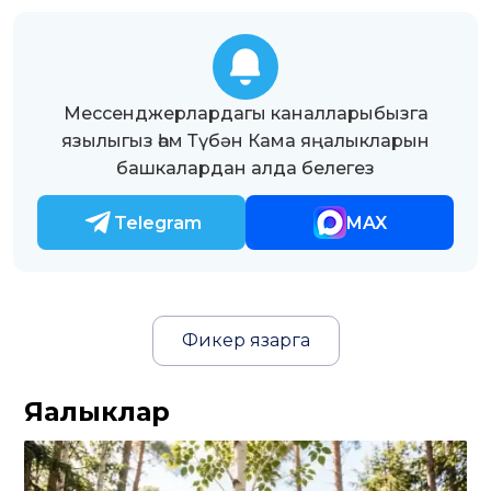
Мессенджерлардагы каналларыбызга
язылыгыз һәм Түбән Кама яңалыкларын
башкалардан алда белегез
Telegram
MAX
Фикер язарга
Яңалыклар