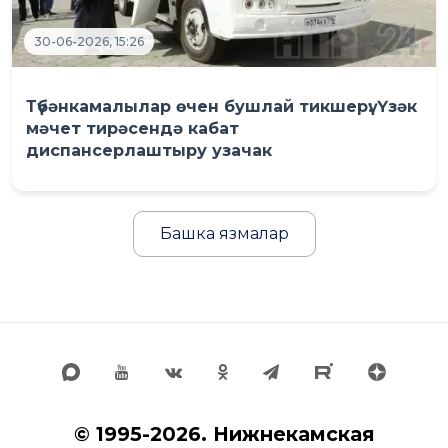
30-06-2026, 15:26
Түбәнкамалылар өчен бушлай тикшерү: Үзәк
мәчет тирәсендә кабат
диспансерлаштыру узачак
Башка язмалар
© 1995-2026. Нижнекамская