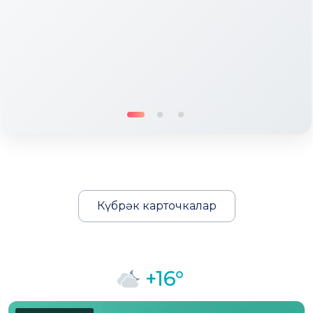
Күбрәк карточкалар
+16°