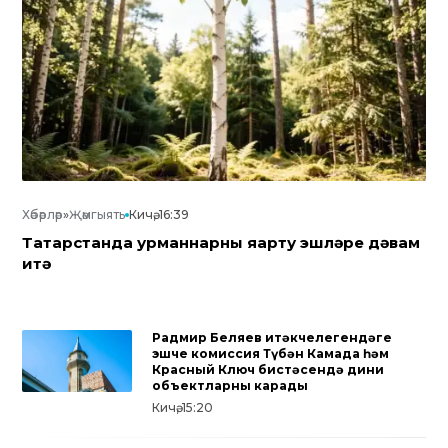
Хәбәрләр
»
Җәмгыять
Кичә, 16:39
Татарстанда урманнарны яңарту эшләре дәвам
итә
Радмир Беляев җитәкчелегендәге
эшче комиссия Түбән Камада һәм
Красный Ключ бистәсендә дини
объектларны карады
Кичә, 15:20