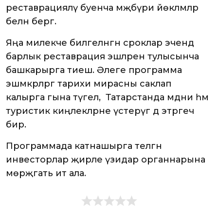
реставрацияләү буенча мәҗбүри йөкләмәләр
белән бергә.
Яңа милекче билгеләнгән сроклар эчендә
барлык реставрация эшләрен тулысынча
башкарырга тиеш. Әлеге программа
эшмәкәрләргә тарихи мирасны саклап
калырга гына түгел, ә Татарстанда мәдәни һәм
туристик киңлекләрне үстерүгә дә этәргеч
бирә.
Программада катнашырга теләгән
инвесторлар җирле үзидарә органнарына
мөрәҗәгать итә ала.