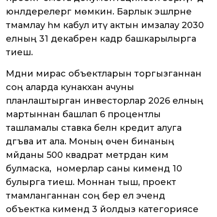
юнәлдерелергә мөмкин. Барлык эшләрне
тәмамлау һәм кабул итү актын имзалау 2030
елның 31 декабренә кадәр башкарылырга
тиеш.
Мәдәни мирас объектларын торгызганнан
соң аларда кунакханә ачуны
планлаштырган инвесторлар 2026 елның
мартыннан башлап 6 процентлы
ташламалы ставка белән кредит алуга
дәгъва итә ала. Моның өчен бинаның
мәйданы 500 квадрат метрдан ким
булмаска, ә номерлар саны кимендә 10
булырга тиеш. Моннан тыш, проект
тәмамланганнан соң бер ел эчендә
объектка кимендә 3 йолдыз категориясе