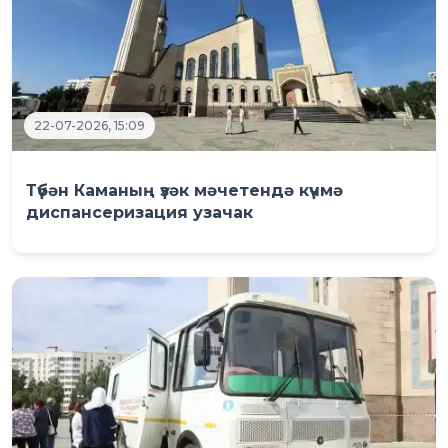
22-07-2026, 15:09
Түбән Каманың үзәк мәчетендә күчмә
диспансеризация узачак