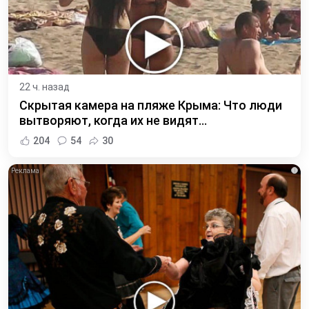
22 ч. назад
Скрытая камера на пляже Крыма: Что люди
вытворяют, когда их не видят...
204
54
30
i