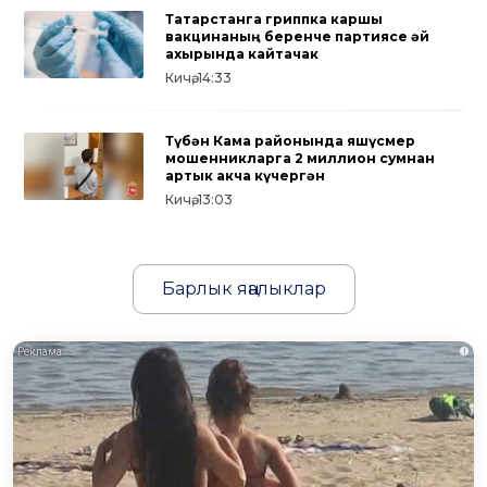
Татарстанга гриппка каршы
вакцинаның беренче партиясе җәй
ахырында кайтачак
Кичә, 14:33
Түбән Кама районында яшүсмер
мошенникларга 2 миллион сумнан
артык акча күчергән
Кичә, 13:03
Барлык яңалыклар
i