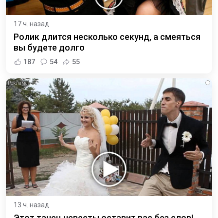
17 ч. назад
Ролик длится несколько секунд, а смеяться
вы будете долго
187
54
55
i
13 ч. назад
Этот танец невесты оставит вас без слов!