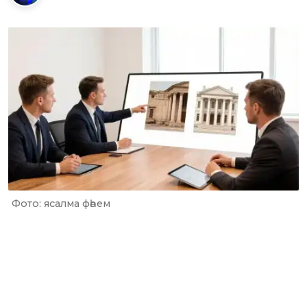
Фото: ясалма фәһем