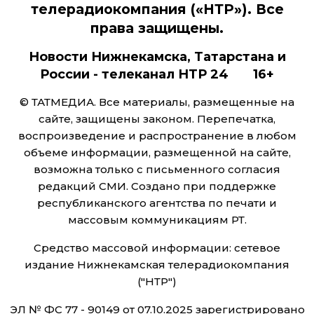
телерадиокомпания («НТР»). Все
права защищены.
Новости Нижнекамска, Татарстана и
России - телеканал НТР 24 16+
© ТАТМЕДИА. Все материалы, размещенные на
сайте, защищены законом. Перепечатка,
воспроизведение и распространение в любом
объеме информации, размещенной на сайте,
возможна только с письменного согласия
редакций СМИ. Создано при поддержке
республиканского агентства по печати и
массовым коммуникациям РТ.
Средство массовой информации: сетевое
издание Нижнекамская телерадиокомпания
("НТР")
ЭЛ № ФС 77 - 90149 от 07.10.2025 зарегистрировано