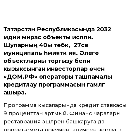
Татарстан Республикасында 2032
мәдәни мирас объекты исәпләнә.
Шуларның 40ы төбәк, ә 27се
муниципаль әһәмияткә ия. Әлеге
объектларны торгызу белән
кызыксынган инвесторлар өчен
«ДОМ.РФ» операторы ташламалы
кредитлау программасын гамәлгә
ашыра.
Программа кысаларында кредит ставкасы
9 проценттан артмый. Финанс чаралары
реставрация эшләрен башкаруга да,
проект-смета документациясен әзерләүгә дә