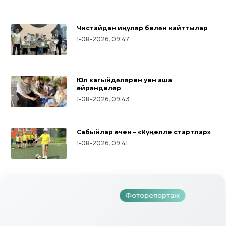
Чистайдан җиңүләр белән кайттылар
1-08-2026, 09:47
Юл кагыйдәләрен уен аша
өйрәнделәр
1-08-2026, 09:43
Сабыйлар өчен – «Күңелле стартлар»
Түбән Кама районында тугызынчы
1-08-2026, 09:41
тапкыр «Авылым хуҗабикәсе»
бәйгесе узды
Фоторепортаж