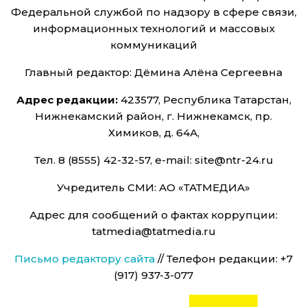
Федеральной службой по надзору в сфере связи,
информационных технологий и массовых
коммуникаций
Главный редактор: Дёмина Алёна Сергеевна
Адрес редакции:
423577, Республика Татарстан,
Нижнекамский район, г. Нижнекамск, пр.
Химиков, д. 64А,
Тел. 8 (8555) 42-32-57, e-mail: site@ntr-24.ru
Учредитель СМИ: АО «ТАТМЕДИА»
Адрес для сообщений о фактах коррупции:
tatmedia@tatmedia.ru
Письмо редактору сайта
// Телефон редакции: +7
(917) 937-3-077