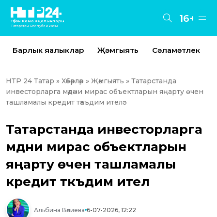
16+
Түбән Кама яңалыклары
Татарстан Республикасы
Барлык яңалыклар
Җәмгыять
Сәламәтлек
НТР 24 Татар
»
Хәбәрләр
»
Җәмгыять
» Татарстанда
инвесторларга мәдәни мирас объектларын яңарту өчен
ташламалы кредит тәкъдим ителә
Татарстанда инвесторларга
мәдәни мирас объектларын
яңарту өчен ташламалы
кредит тәкъдим ителә
Альбина Вәлиева
6-07-2026, 12:22