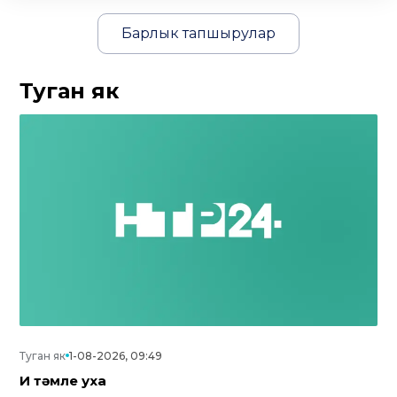
Барлык тапшырулар
Туган як
Туган як
1-08-2026, 09:49
Иң тәмле уха