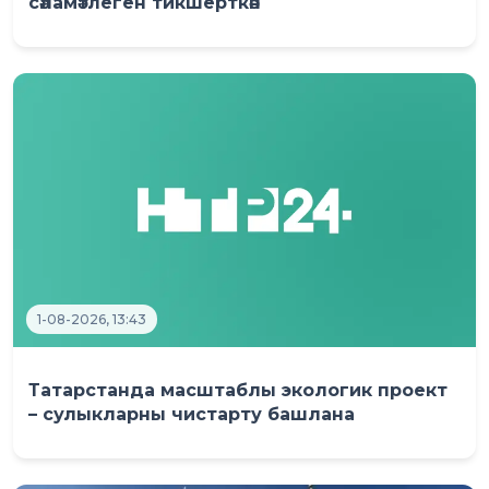
сәламәтлеген тикшерткән
1-08-2026, 13:43
Татарстанда масштаблы экологик проект
– сулыкларны чистарту башлана