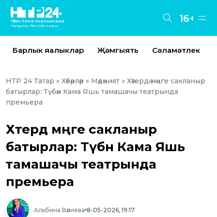
16+
Түбән Кама яңалыклары
Татарстан Республикасы
Барлык яңалыклар
Җәмгыять
Сәламәтлек
НТР 24 Татар
»
Хәбәрләр
»
Мәдәният
» Хәтердә мәңге сакланыр
батырлар: Түбән Кама Яшь тамашачы театрында
премьера
Хәтердә мәңге сакланыр
батырлар: Түбән Кама Яшь
тамашачы театрында
премьера
Альбина Вәлиева
8-05-2026, 19:17