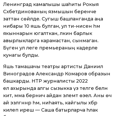
Ленинград камалышы шаһиты Рокыя
Сәхәбетдинованың язмышын беренче
заттан сөйләде. Сугыш башланганда аңа
нибары 10 яшь булган, ул әти-әнисен һәм
якыннарын югалткан, ләкин барлык
авырлыкларга карамастан, сынмаган.
Бүген ул әлеге премьераның кадерле
кунагы булды.
Яшь тамашачы театры артисты Даниил
Виноградов Александр Комаров образын
башкарды. НТР журналисты 2022
ел ахырында алгы сызыкка үз теләге белән
китә, әмма берничә айдан элемтә өзелә. Аны өч
ай эзләгәннәр һәм, ниһаять, кайгылы хәбәр
килеп ирешә — Саша батырларча һәлак