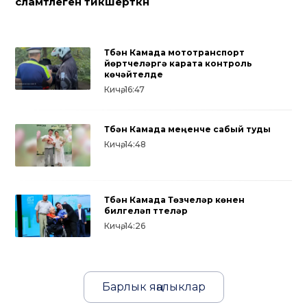
сәламәтлеген тикшерткән
Түбән Камада мототранспорт
йөртүчеләргә карата контроль
көчәйтелде
Кичә, 16:47
Түбән Камада меңенче сабый туды
Кичә, 14:48
Түбән Камада Төзүчеләр көнен
билгеләп үттеләр
Кичә, 14:26
Барлык яңалыклар