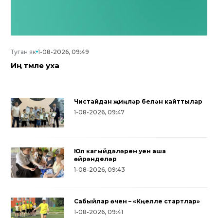
Туган як
1-08-2026, 09:49
Иң тәмле уха
Чистайдан җиңүләр белән кайттылар
1-08-2026, 09:47
Юл кагыйдәләрен уен аша
өйрәнделәр
1-08-2026, 09:43
Сабыйлар өчен – «Күңелле стартлар»
Дуслык, милли ризыклар, халык
1-08-2026, 09:41
уеннары: түбәнкамалылар Нәүрүз