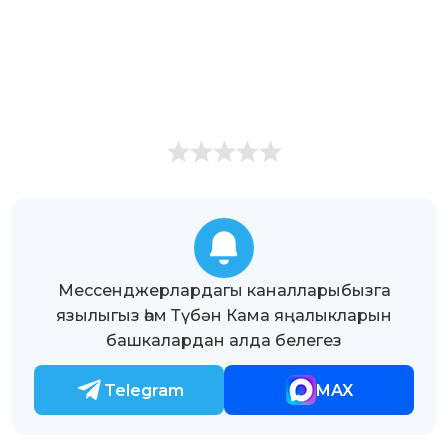
Мессенджерлардагы каналларыбызга
язылыгыз һәм Түбән Кама яңалыкларын
башкалардан алда белегез
Telegram
MAX