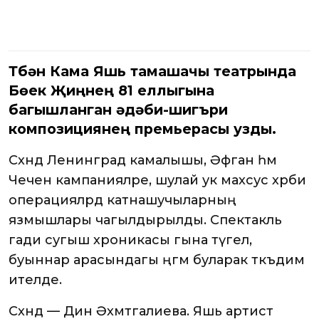
Түбән Кама Яшь тамашачы театрында
Бөек Җиңүнең 81 еллыгына
багышланган әдәби-шигъри
композициянең премьерасы узды.
Сәхнәдә Ленинград камалышы, Әфган һәм
Чечен кампанияләре, шулай ук махсус хәрби
операцияләрдә катнашучыларның
язмышлары чагылдырылды. Спектакль
гади сугыш хроникасы гына түгел, ә
буыннар арасындагы әңгәмә буларак тәкъдим
ителде.
Сәхнәдә — Динә Әхмәтгалиева. Яшь артист