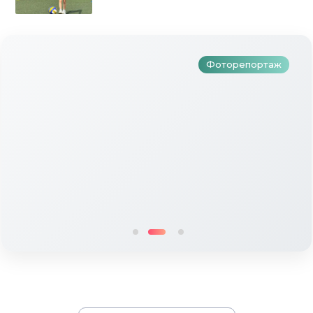
бәйрәмен зурлап үткәрделәр
Фоторепортаж