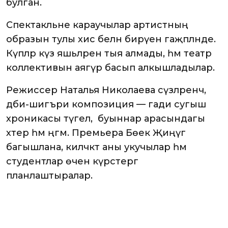
булган.
Спектакльне караучылар артистның
образын тулы хис белән бирүенә гаҗәпләнде.
Күпләр күз яшьләрен тыя алмады, һәм театр
коллективын аягүрә басып алкышладылар.
Режиссер Наталья Николаева сүзләренчә,
әдәби-шигъри композиция — гади сугыш
хроникасы түгел, ә буыннар арасындагы
хәтер һәм әңгәмә. Премьера Бөек Җиңүгә
багышлана, киләчәктә аны укучылар һәм
студентлар өчен күрсәтергә
планлаштыралар.