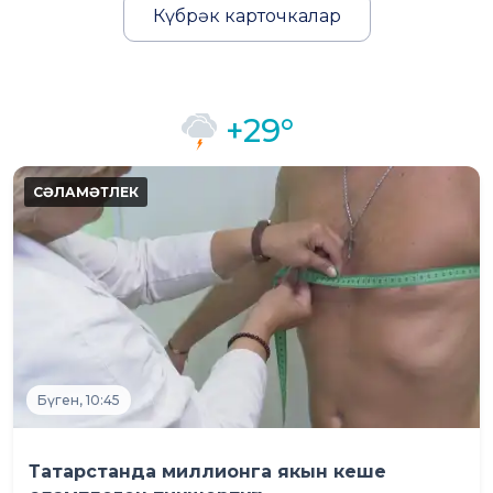
Күбрәк карточкалар
+29°
Бүген, 10:45
Татарстанда миллионга якын кеше