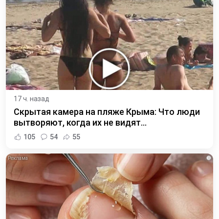
17 ч. назад
Скрытая камера на пляже Крыма: Что люди
вытворяют, когда их не видят...
105
54
55
i