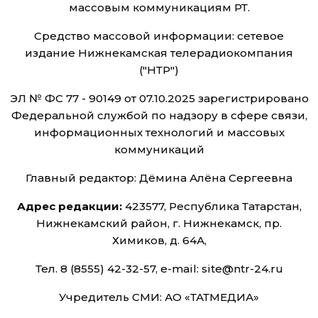
массовым коммуникациям РТ.
Средство массовой информации: сетевое
издание Нижнекамская телерадиокомпания
("НТР")
ЭЛ № ФС 77 - 90149 от 07.10.2025 зарегистрировано
Федеральной службой по надзору в сфере связи,
информационных технологий и массовых
коммуникаций
Главный редактор: Дёмина Алёна Сергеевна
Адрес редакции:
423577, Республика Татарстан,
Нижнекамский район, г. Нижнекамск, пр.
Химиков, д. 64А,
Тел. 8 (8555) 42-32-57, e-mail: site@ntr-24.ru
Учредитель СМИ: АО «ТАТМЕДИА»