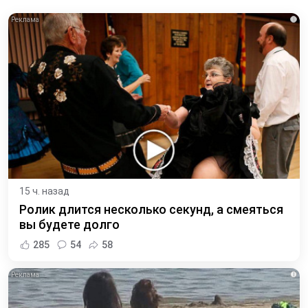
i
15 ч. назад
Ролик длится несколько секунд, а смеяться
вы будете долго
285
54
58
i