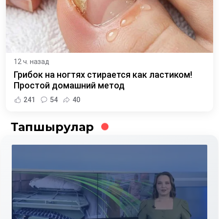
12 ч. назад
Грибок на ногтях стирается как ластиком!
Простой домашний метод
241
54
40
Тапшырулар