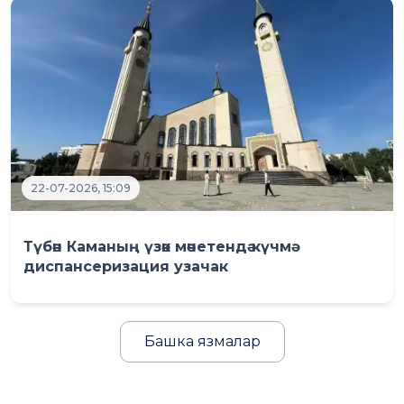
22-07-2026, 15:09
Түбән Каманың үзәк мәчетендә күчмә
диспансеризация узачак
Башка язмалар