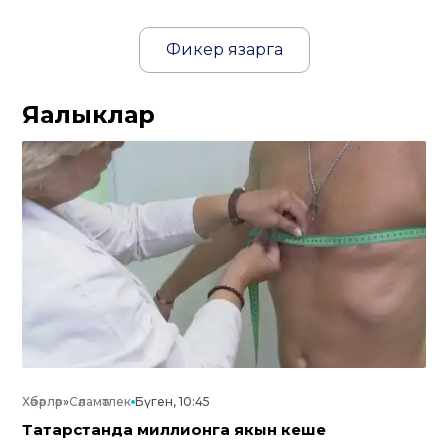
Фикер язарга
Яңалыклар
Хәбәрләр
»
Сәламәтлек
Бүген, 10:45
Татарстанда миллионга якын кеше