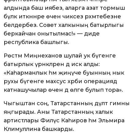
алдында баш иябез, аларга азат тормыш
бүләк иткәннәре өчен чиксез рәхмәтебезне
белдерәбез. Совет халкының батырлыгы
беркайчан онытылмас!» — диде
республика башлыгы.
Рөстәм Миңнеханов шулай ук бүгенге
батырлык үрнәкләрен дә искә алды:
«Каһарманлык һәм җиңүче буынның нык
рухы бүгенге махсус хәрби операциядә
катнашучылар өчен дә өлге булып тора».
Чыгыштан соң, Татарстанның дәүләт гимны
яңгырады. Аны Татарстанның халык
артистлары Филүс Каһиров һәм Эльмира
Кәлимуллина башкарды.