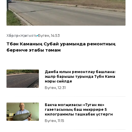
Хәбәрләр
»
Җәмгыять
Бүген, 14:53
Түбән Каманың Субай урамында ремонтның
беренче этабы тәмам
Дамба юлын ремонтлау башлана:
эшләр барышы турында Түбән Кама
мэры сөйләде
Бүген, 12:31
Бакча могҗизасы: «Туган як»
газетасының баш мөхәррире 5
килограммлы ташкабак үстергән
Бүген, 11:15