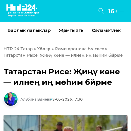
16+
Түбән Кама яңалыклары
Татарстан Республикасы
Барлык яңалыклар
Җәмгыять
Сәламәтлек
НТР 24 Татар
»
Хәбәрләр
»
Рәсми хроника һәм сәясәт
»
Татарстан Рәисе: Җиңү көне — илнең иң мөһим бәйрәме
Татарстан Рәисе: Җиңү көне
— илнең иң мөһим бәйрәме
Альбина Вәлиева
9-05-2026, 17:30