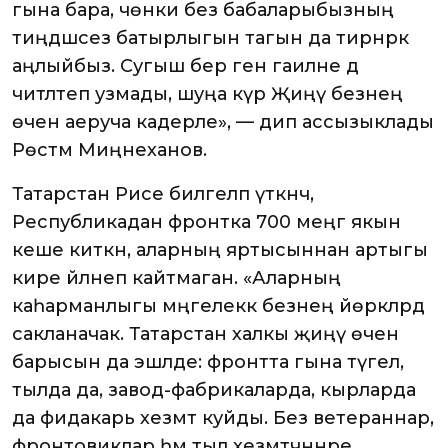
гына бара, чөнки без бабаларыбызның
тиңдәшсез батырлыгын тагын да тирәнрәк
аңлыйбыз. Сугыш бер генә гаиләне дә
читләтеп узмады, шуңа күрә Җиңү безнең
өчен аеруча кадерле», — дип ассызыклады
Рөстәм Миңнеханов.
Татарстан Рәисе билгеләп үткәнчә,
Республикадан фронтка 700 меңгә якын
кеше киткән, аларның яртысыннан артыгы
кире әйләнеп кайтмаган. «Аларның
каһарманлыгы мәңгелеккә безнең йөрәкләрдә
сакланачак. Татарстан халкы җиңү өчен
барысын да эшләде: фронтта гына түгел,
тылда да, завод-фабрикаларда, кырларда
да фидакарь хезмәт куйды. Без ветераннар,
фронтовиклар һәм тыл хезмәтчәннәре