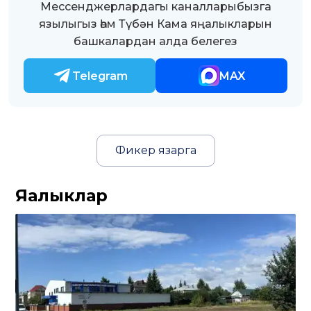
Мессенджерлардагы каналларыбызга
язылыгыз һәм Түбән Кама яңалыкларын
башкалардан алда белегез
Telegram
MAX
Фикер язарга
Яңалыклар