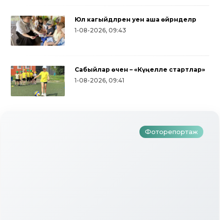
Юл кагыйдәләрен уен аша өйрәнделәр
1-08-2026, 09:43
Сабыйлар өчен – «Күңелле стартлар»
Түбән Кама районында тугызынчы
1-08-2026, 09:41
тапкыр «Авылым хуҗабикәсе»
бәйгесе узды
Фоторепортаж