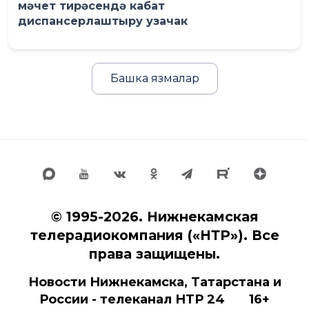
мәчет тирәсендә кабат
диспансерлаштыру узачак
Башка язмалар
© 1995-2026. Нижнекамская
телерадиокомпания («НТР»). Все
права защищены.
Новости Нижнекамска, Татарстана и
России - телеканал НТР 24 16+