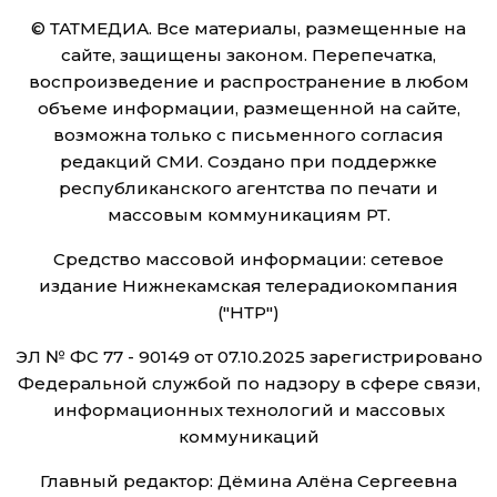
© ТАТМЕДИА. Все материалы, размещенные на
сайте, защищены законом. Перепечатка,
воспроизведение и распространение в любом
объеме информации, размещенной на сайте,
возможна только с письменного согласия
редакций СМИ. Создано при поддержке
республиканского агентства по печати и
массовым коммуникациям РТ.
Средство массовой информации: сетевое
издание Нижнекамская телерадиокомпания
("НТР")
ЭЛ № ФС 77 - 90149 от 07.10.2025 зарегистрировано
Федеральной службой по надзору в сфере связи,
информационных технологий и массовых
коммуникаций
Главный редактор: Дёмина Алёна Сергеевна