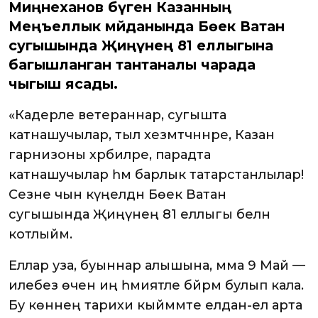
Миңнеханов бүген Казанның
Меңъеллык мәйданында Бөек Ватан
сугышында Җиңүнең 81 еллыгына
багышланган тантаналы чарада
чыгыш ясады.
«Кадерле ветераннар, сугышта
катнашучылар, тыл хезмәтчәннәре, Казан
гарнизоны хәрбиләре, парадта
катнашучылар һәм барлык татарстанлылар!
Сезне чын күңелдән Бөек Ватан
сугышында Җиңүнең 81 еллыгы белән
котлыйм.
Еллар уза, буыннар алышына, әмма 9 Май —
илебез өчен иң әһәмиятле бәйрәм булып кала.
Бу көннең тарихи кыйммәте елдан-ел арта