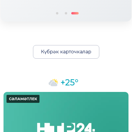
Күбрәк карточкалар
+25°