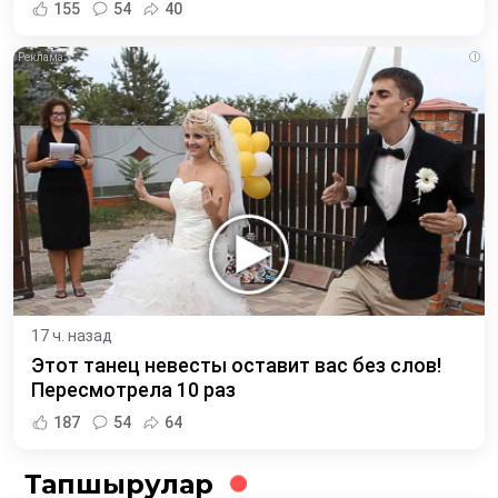
155
54
40
i
17 ч. назад
Этот танец невесты оставит вас без слов!
Пересмотрела 10 раз
187
54
64
Тапшырулар