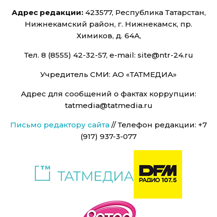
Адрес редакции:
423577, Республика Татарстан,
Нижнекамский район, г. Нижнекамск, пр.
Химиков, д. 64А,
Тел. 8 (8555) 42-32-57, e-mail: site@ntr-24.ru
Учредитель СМИ: АО «ТАТМЕДИА»
Адрес для сообщений о фактах коррупции:
tatmedia@tatmedia.ru
Письмо редактору сайта
// Телефон редакции: +7
(917) 937-3-077