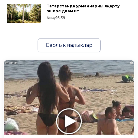
Татарстанда урманнарны яңарту
эшләре дәвам итә
Кичә, 16:39
Барлык яңалыклар
i