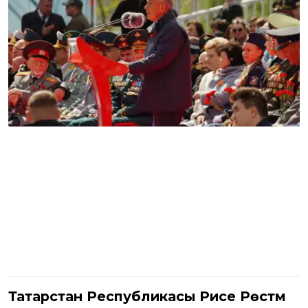
Татарстан Республикасы Рәисе Рөстәм