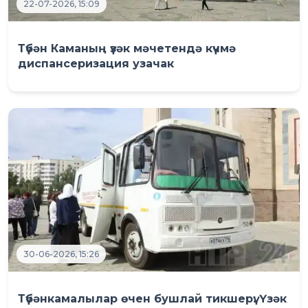
22-07-2026, 15:09
Түбән Каманың үзәк мәчетендә күчмә
диспансеризация узачак
30-06-2026, 15:26
Түбәнкамалылар өчен бушлай тикшерү: Үзәк