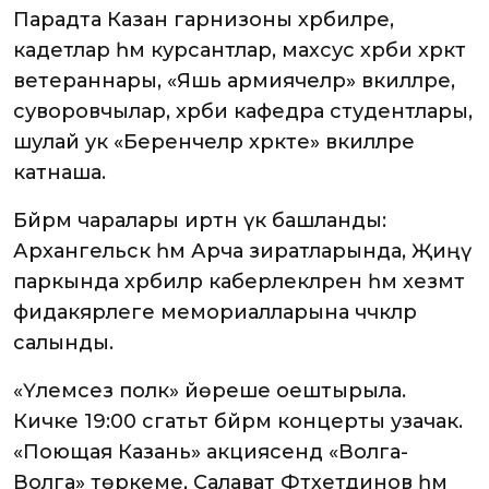
Парадта Казан гарнизоны хәрбиләре,
кадетлар һәм курсантлар, махсус хәрби хәрәкәт
ветераннары, «Яшь армиячеләр» вәкилләре,
суворовчылар, хәрби кафедра студентлары,
шулай ук «Беренчеләр хәрәкәте» вәкилләре
катнаша.
Бәйрәм чаралары иртән үк башланды:
Архангельск һәм Арча зиратларында, Җиңү
паркында хәрбиләр каберлекләренә һәм хезмәт
фидакярлеге мемориалларына чәчәкләр
салынды.
«Үлемсез полк» йөреше оештырыла.
Кичке 19:00 сәгатьтә бәйрәм концерты узачак.
«Поющая Казань» акциясендә «Волга-
Волга» төркеме, Салават Фәтхетдинов һәм