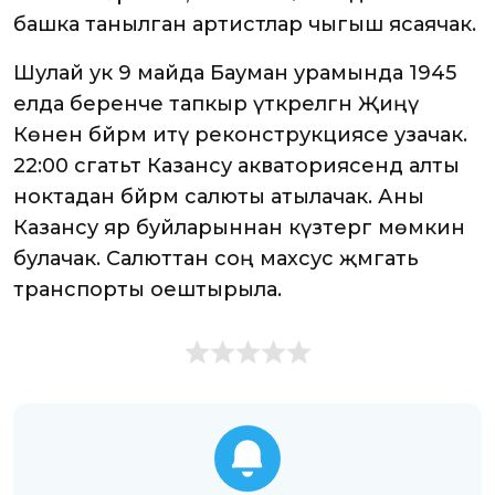
башка танылган артистлар чыгыш ясаячак.
Шулай ук 9 майда Бауман урамында 1945
елда беренче тапкыр үткәрелгән Җиңү
Көнен бәйрәм итү реконструкциясе узачак.
22:00 сәгатьтә Казансу акваториясендә алты
ноктадан бәйрәм салюты атылачак. Аны
Казансу яр буйларыннан күзәтергә мөмкин
булачак. Салюттан соң махсус җәмәгать
транспорты оештырыла.