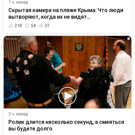
1 ч. назад
Скрытая камера на пляже Крыма: Что люди
вытворяют, когда их не видят...
218
54
37
i
2 ч. назад
Ролик длится несколько секунд, а смеяться
вы будете долго