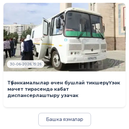
30-06-2026, 15:26
Түбәнкамалылар өчен бушлай тикшерү: Үзәк
мәчет тирәсендә кабат
диспансерлаштыру узачак
Башка язмалар