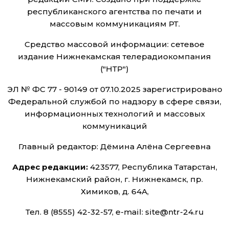
республиканского агентства по печати и
массовым коммуникациям РТ.
Средство массовой информации: сетевое
издание Нижнекамская телерадиокомпания
("НТР")
ЭЛ № ФС 77 - 90149 от 07.10.2025 зарегистрировано
Федеральной службой по надзору в сфере связи,
информационных технологий и массовых
коммуникаций
Главный редактор: Дёмина Алёна Сергеевна
Адрес редакции:
423577, Республика Татарстан,
Нижнекамский район, г. Нижнекамск, пр.
Химиков, д. 64А,
Тел. 8 (8555) 42-32-57, e-mail: site@ntr-24.ru