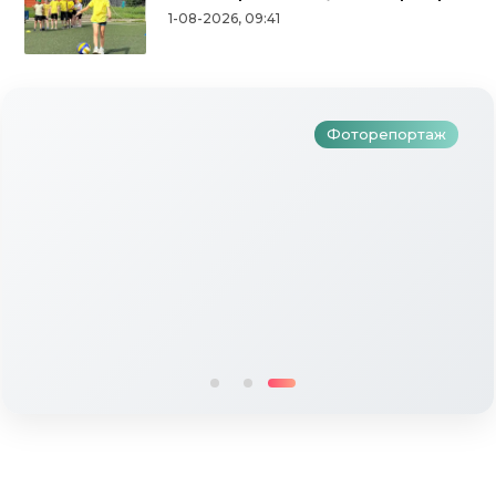
Түбән Кама районында тугызынчы
1-08-2026, 09:41
тапкыр «Авылым хуҗабикәсе»
бәйгесе узды
Фоторепортаж