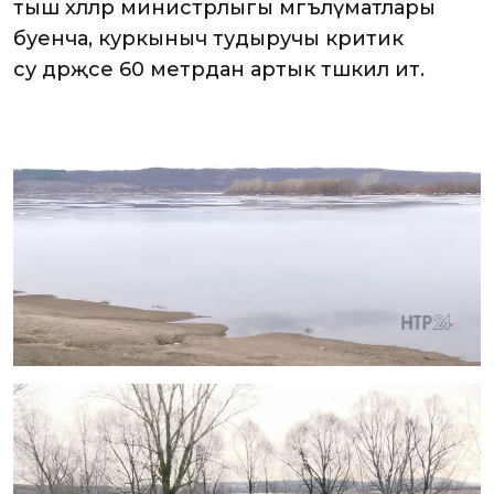
тыш хәлләр министрлыгы мәгълүматлары
буенча, куркыныч тудыручы критик
су дәрәҗәсе 60 метрдан артык тәшкил итә.