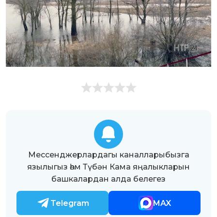
Мессенджерлардагы каналларыбызга
язылыгыз һәм Түбән Кама яңалыкларын
башкалардан алда белегез
Telegram
MAX