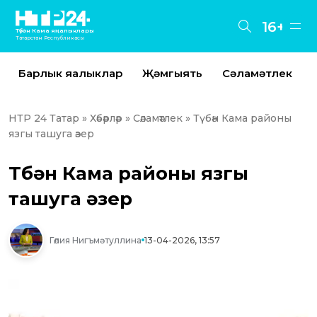
16+
Түбән Кама яңалыклары
Татарстан Республикасы
Барлык яңалыклар
Җәмгыять
Сәламәтлек
НТР 24 Татар
»
Хәбәрләр
»
Сәламәтлек
» Түбән Кама районы
язгы ташуга әзер
Түбән Кама районы язгы
ташуга әзер
Гөлия Нигъмәтуллина
13-04-2026, 13:57