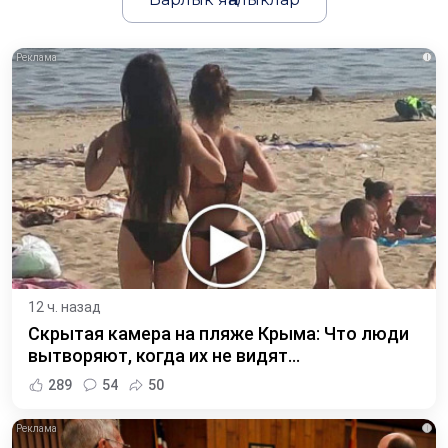
i
12 ч. назад
Скрытая камера на пляже Крыма: Что люди
вытворяют, когда их не видят...
289
54
50
i