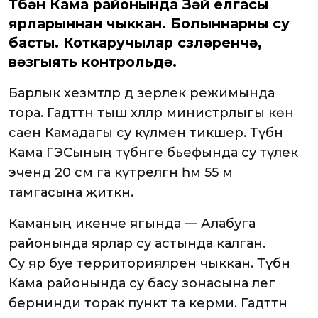
Түбән Кама районында Зәй елгасы
ярларыннан чыккан. Болыннарны су
басты. Коткаручылар сүзләренчә,
вәзгыять контрольдә.
Барлык хезмәтләр дә әзерлек режимында
тора. Гадәттән тыш хәлләр министрлыгы көн
саен Камадагы су күләмен тикшерә. Түбән
Кама ГЭСының түбәнге бьефында су тәүлек
эчендә 20 см га күтәрелгән һәм 55 м
тамгасына җиткән.
Каманың икенче ягында — Алабуга
районында ярлар су астында калган.
Су яр буе территорияләренә чыккан. Түбән
Кама районында су басу зонасына әлегә
бернинди торак пункт та керми. Гадәттән