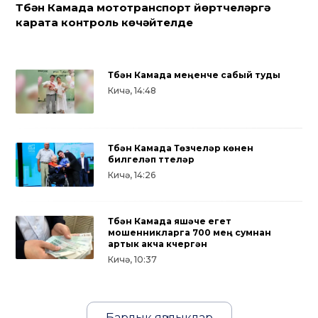
Түбән Камада мототранспорт йөртүчеләргә
карата контроль көчәйтелде
Түбән Камада меңенче сабый туды
Кичә, 14:48
Түбән Камада Төзүчеләр көнен
билгеләп үттеләр
Кичә, 14:26
Түбән Камада яшәүче егет
мошенникларга 700 мең сумнан
артык акча күчергән
Кичә, 10:37
Барлык яңалыклар