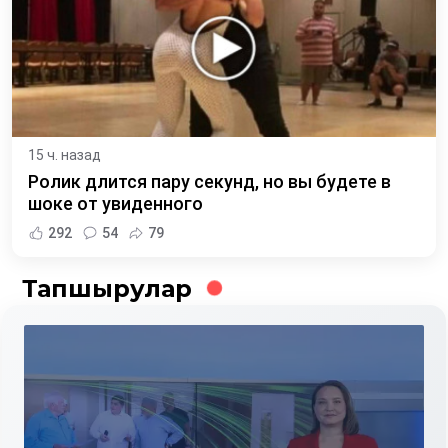
15 ч. назад
Ролик длится пару секунд, но вы будете в
шоке от увиденного
292
54
79
Тапшырулар