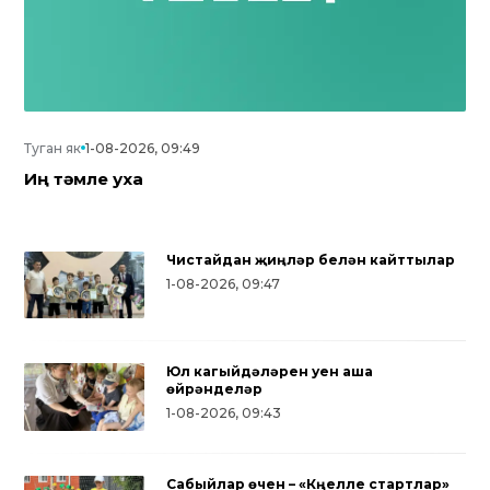
Туган як
1-08-2026, 09:49
Иң тәмле уха
Чистайдан җиңүләр белән кайттылар
1-08-2026, 09:47
Юл кагыйдәләрен уен аша
өйрәнделәр
1-08-2026, 09:43
Сабыйлар өчен – «Күңелле стартлар»