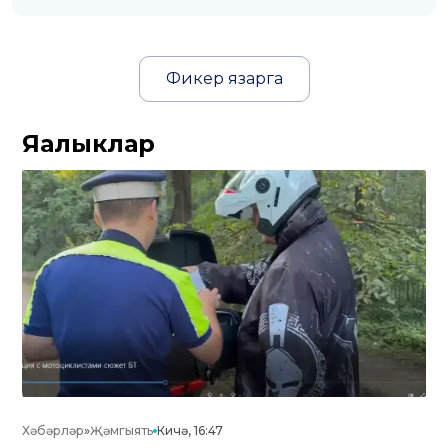
Фикер язарга
Яңалыклар
Хәбәрләр
»
Җәмгыять
Кичә, 16:47