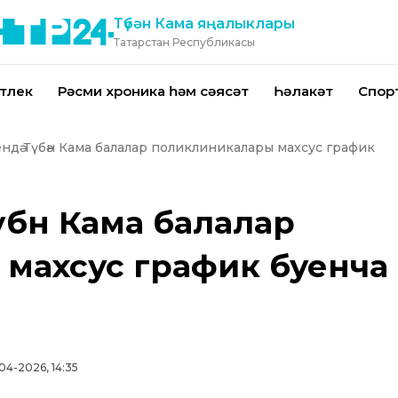
Түбән Кама яңалыклары
Татарстан Республикасы
тлек
Рәсми хроника һәм сәясәт
Һәлакәт
Спор
рендә Түбән Кама балалар поликлиникалары махсус график
Түбән Кама балалар
махсус график буенча
04-2026, 14:35