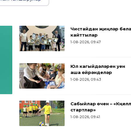
Чистайдан җиңүләр бел
кайттылар
1-08-2026, 09:47
Юл кагыйдәләрен уен
аша өйрәнделәр
1-08-2026, 09:43
Сабыйлар өчен – «Күңел
стартлар»
1-08-2026, 09:41