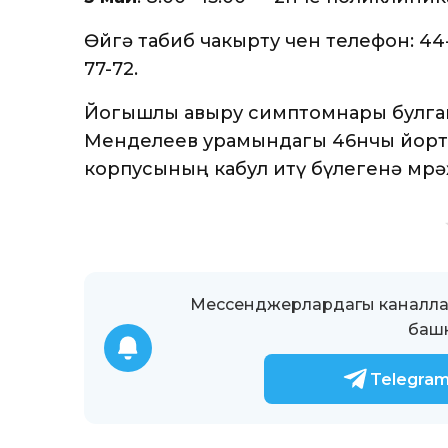
Өйгә табиб чакырту өчен телефон: 44-7
77-72.
Йогышлы авыру симптомнары булган
Менделеев урамындагы 46нчы йорт
корпусының кабул итү бүлегенә мөрә
Мессенджерлардагы каналлар
башк
Telegra