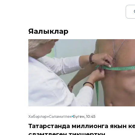
Яңалыклар
Хәбәрләр
»
Сәламәтлек
Бүген, 10:45
Татарстанда миллионга якын к
сәламәтлеген тикшерткән