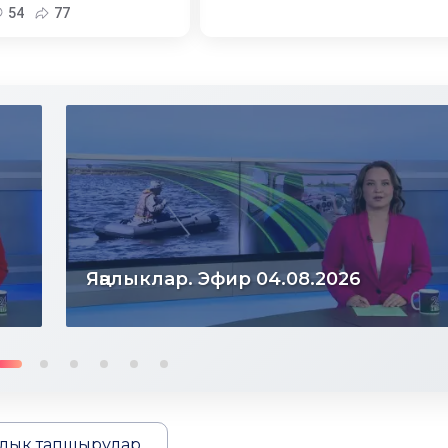
54
77
Яңалыклар. Эфир 03.08.2026
лык тапшырулар