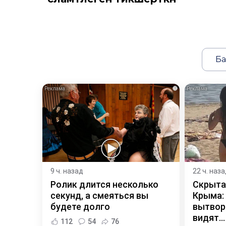
Ба
i
9 ч. назад
22 ч. наз
Ролик длится несколько
Скрыта
секунд, а смеяться вы
Крыма:
будете долго
вытворя
видят...
112
54
76