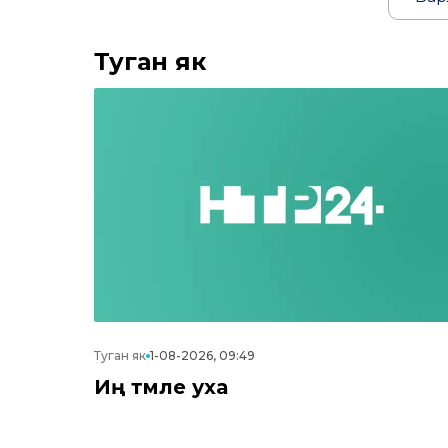
Туган як
Туган як
1-08-2026, 09:49
Иң тәмле уха
н