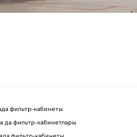
када фильтр-кабинеты
ада да фильтр-кабинетлары
икада фильтр-кабинеты