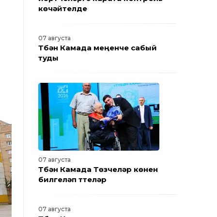
көчәйтелде
07 августа
Түбән Камада меңенче сабый
туды
07 августа
Түбән Камада Төзүчеләр көнен
билгеләп үттеләр
07 августа