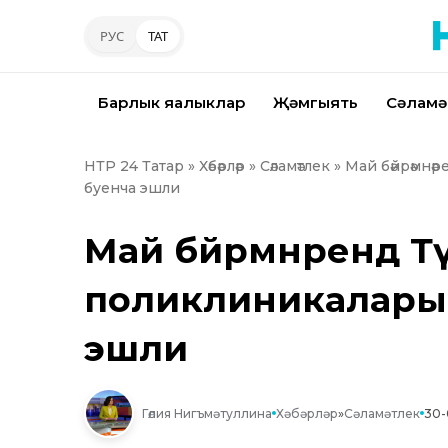
РУС
ТАТ
Барлык яңалыклар
Җәмгыять
Сәламә
НТР 24 Татар
»
Хәбәрләр
»
Сәламәтлек
» Май бәйрәмнә
буенча эшли
Май бәйрәмнәрендә 
поликлиникалары 
эшли
Гөлия Нигъмәтуллина
Хәбәрләр
»
Сәламәтлек
30-