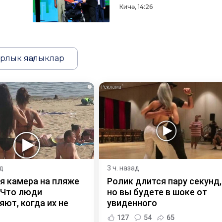
Кичә, 14:26
рлык яңалыклар
i
ад
3 ч. назад
я камера на пляже
Ролик длится пару секунд,
 Что люди
но вы будете в шоке от
ют, когда их не
увиденного
127
54
65