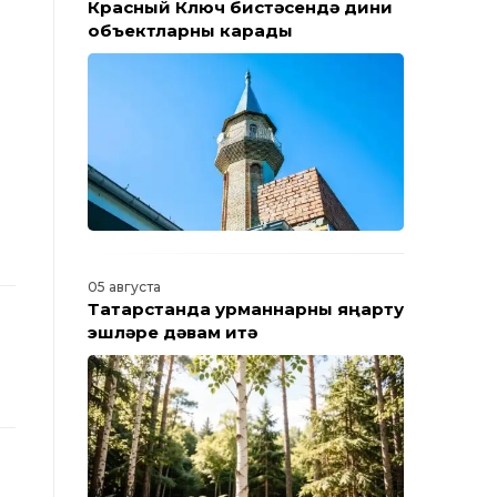
Красный Ключ бистәсендә дини
объектларны карады
05 августа
Татарстанда урманнарны яңарту
эшләре дәвам итә