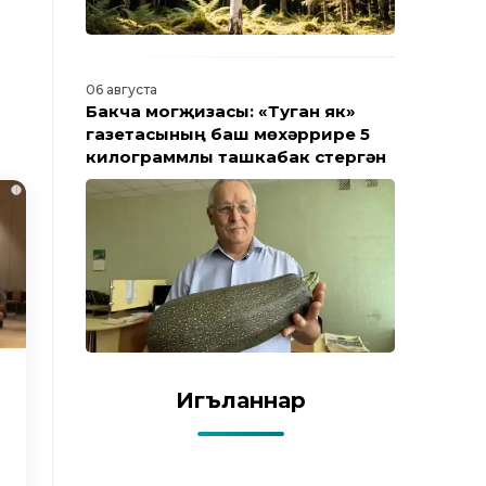
06 августа
Бакча могҗизасы: «Туган як»
газетасының баш мөхәррире 5
килограммлы ташкабак үстергән
i
Игъланнар