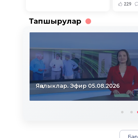
229
Тапшырулар
Яңалыклар. Эфир 04.08.2026
Бар