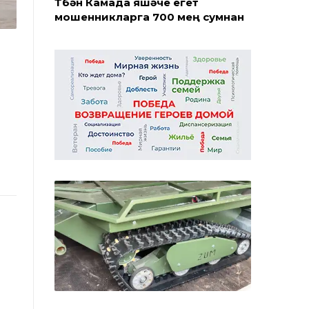
Түбән Камада яшәүче егет
мошенникларга 700 мең сумнан
артык акча күчергән
07 августа
2027 елга кадәр яңарту: Түбән
Камада Нефтехимиклар паркын
реконструкцияләү башланды
06 августа
Түбән Каманың Субай урамында
ремонтның беренче этабы тәмам