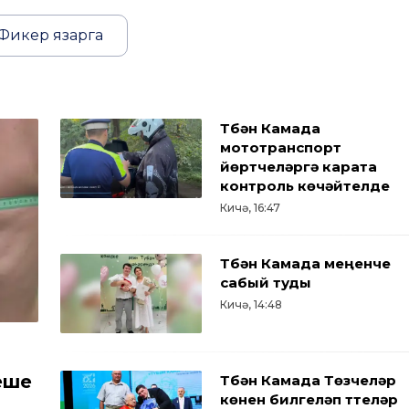
Фикер язарга
Түбән Камада
мототранспорт
йөртүчеләргә карата
контроль көчәйтелде
Кичә, 16:47
Түбән Камада меңенче
сабый туды
Кичә, 14:48
еше
Түбән Камада Төзүчеләр
көнен билгеләп үттеләр