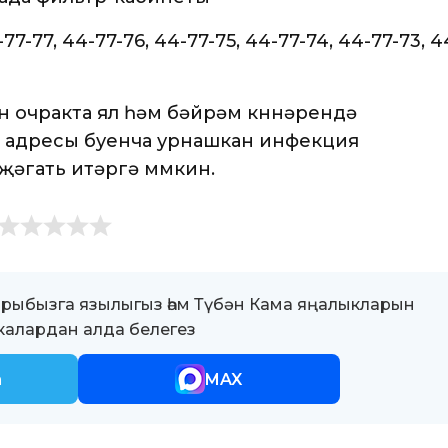
7-77, 44-77-76, 44-77-75, 44-77-74, 44-77-73, 4
 очракта ял һәм бәйрәм көннәрендә
 адресы буенча урнашкан инфекция
җәгать итәргә мөмкин.
ыбызга язылыгыз һәм Түбән Кама яңалыкларын
алардан алда белегез
m
MAX