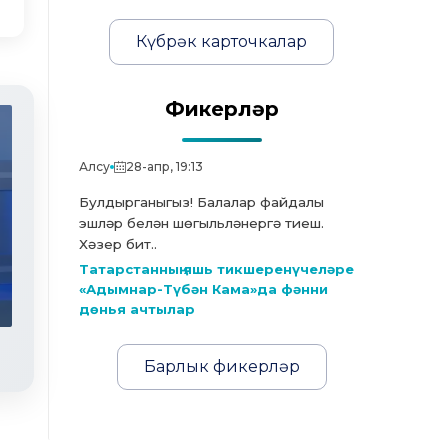
Күбрәк карточкалар
Фикерләр
Алсу
28-апр, 19:13
Булдырганыгыз! Балалар файдалы
эшләр белән шөгыльләнергә тиеш.
Хәзер бит..
Татарстанның яшь тикшеренүчеләре
Яңалыклар. Эфир 31.07.2026
«Адымнар-Түбән Кама»да фәнни
дөнья ачтылар
Барлык фикерләр