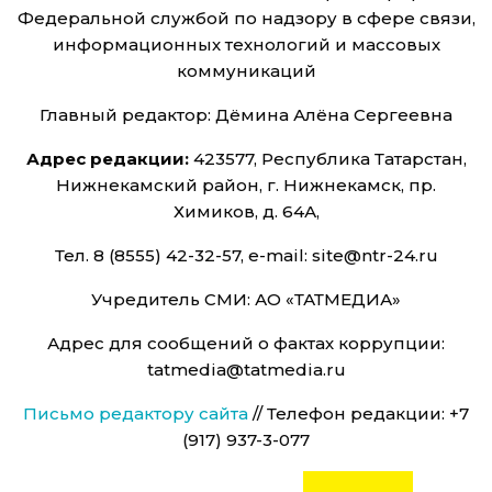
Федеральной службой по надзору в сфере связи,
информационных технологий и массовых
коммуникаций
Главный редактор: Дёмина Алёна Сергеевна
Адрес редакции:
423577, Республика Татарстан,
Нижнекамский район, г. Нижнекамск, пр.
Химиков, д. 64А,
Тел. 8 (8555) 42-32-57, e-mail: site@ntr-24.ru
Учредитель СМИ: АО «ТАТМЕДИА»
Адрес для сообщений о фактах коррупции:
tatmedia@tatmedia.ru
Письмо редактору сайта
// Телефон редакции: +7
(917) 937-3-077