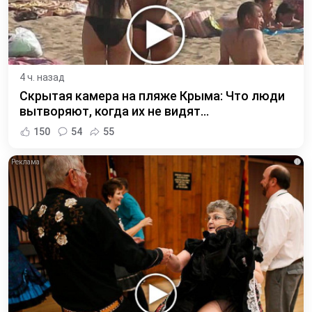
4 ч. назад
Скрытая камера на пляже Крыма: Что люди
вытворяют, когда их не видят...
150
54
55
i