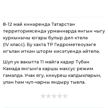
8-12 май көннәрендә Татарстан
территориясендә урманнарда янгын чыгу
куркынычы югары булыр дип көтелә
(IV класс). Бу хакта ТР Гидрометеоүзәге
игълан иткән шторм кисәтүендә әйтелә.
Шул ук вакытта 11 майга кадәр Түбән
Камада янгынга каршы махсус режим
гамәлдә. Учак ягу, көнкүреш калдыкларын,
үлән һәм чүп-чарны яндыру тыела.