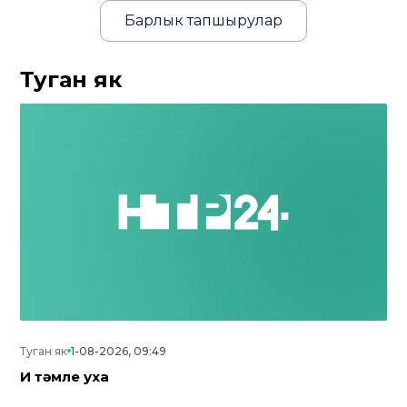
Барлык тапшырулар
Туган як
Туган як
1-08-2026, 09:49
Иң тәмле уха