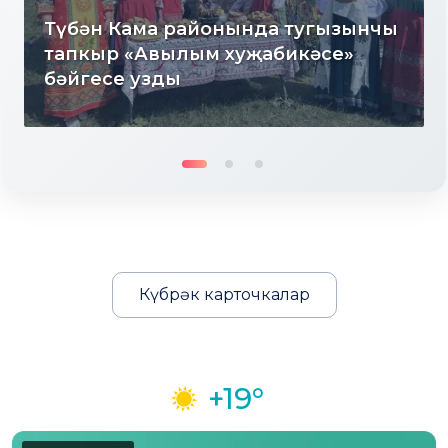
Түбән Кама районында тугызынчы
тапкыр «Авылым хуҗабикәсе»
бәйгесе узды
Күбрәк карточкалар
+19°