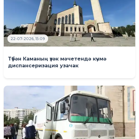
22-07-2026, 15:09
Түбән Каманың үзәк мәчетендә күчмә
диспансеризация узачак