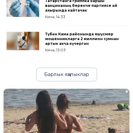
Татарстанга гриппка каршы
вакцинаның беренче партиясе җәй
ахырында кайтачак
Кичә, 14:33
Түбән Кама районында яшүсмер
мошенникларга 2 миллион сумнан
артык акча күчергән
Кичә, 13:03
Барлык яңалыклар
i