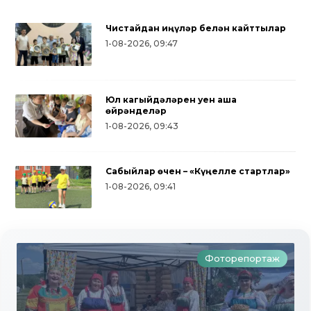
Чистайдан җиңүләр белән кайттылар
1-08-2026, 09:47
Юл кагыйдәләрен уен аша
өйрәнделәр
1-08-2026, 09:43
Сабыйлар өчен – «Күңелле стартлар»
1-08-2026, 09:41
Фоторепортаж