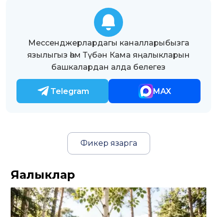
Мессенджерлардагы каналларыбызга
язылыгыз һәм Түбән Кама яңалыкларын
башкалардан алда белегез
Telegram
MAX
Фикер язарга
Яңалыклар