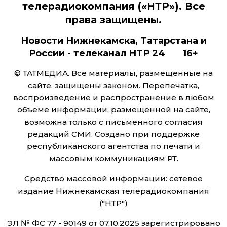
телерадиокомпания («НТР»). Все
права защищены.
Новости Нижнекамска, Татарстана и
России - телеканал НТР 24 16+
© ТАТМЕДИА. Все материалы, размещенные на
сайте, защищены законом. Перепечатка,
воспроизведение и распространение в любом
объеме информации, размещенной на сайте,
возможна только с письменного согласия
редакций СМИ. Создано при поддержке
республиканского агентства по печати и
массовым коммуникациям РТ.
Средство массовой информации: сетевое
издание Нижнекамская телерадиокомпания
("НТР")
ЭЛ № ФС 77 - 90149 от 07.10.2025 зарегистрировано