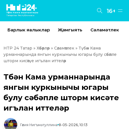
16+
Түбән Кама яңалыклары
Татарстан Республикасы
Барлык яңалыклар
Җәмгыять
Сәламәтлек
НТР 24 Татар
»
Хәбәрләр
»
Сәламәтлек
» Түбән Кама
урманнарында янгын куркынычы югары булу сәбәпле
шторм кисәтүе игълан иттеләр
Түбән Кама урманнарында
янгын куркынычы югары
булу сәбәпле шторм кисәтүе
игълан иттеләр
Гөлия Нигъмәтуллина
8-05-2026, 10:13