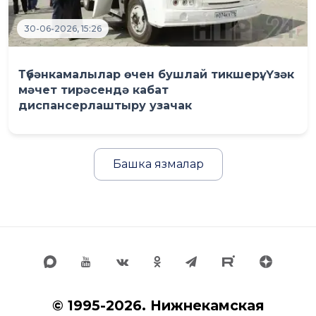
30-06-2026, 15:26
Түбәнкамалылар өчен бушлай тикшерү: Үзәк
мәчет тирәсендә кабат
диспансерлаштыру узачак
Башка язмалар
© 1995-2026. Нижнекамская