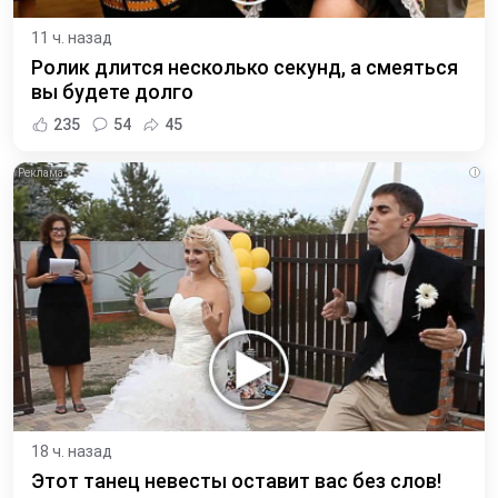
11 ч. назад
Ролик длится несколько секунд, а смеяться
вы будете долго
235
54
45
i
18 ч. назад
Этот танец невесты оставит вас без слов!