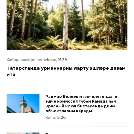
Хәбәрләр
»
Җәмгыять
Кичә, 16:39
Татарстанда урманнарны яңарту эшләре дәвам
итә
Радмир Беляев җитәкчелегендәге
эшче комиссия Түбән Камада һәм
Красный Ключ бистәсендә дини
объектларны карады
Кичә, 15:20