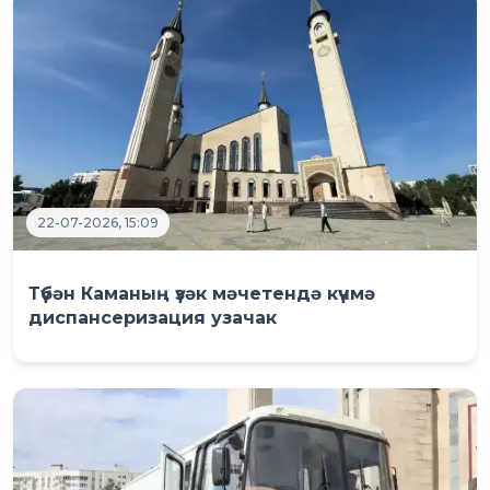
22-07-2026, 15:09
Түбән Каманың үзәк мәчетендә күчмә
диспансеризация узачак