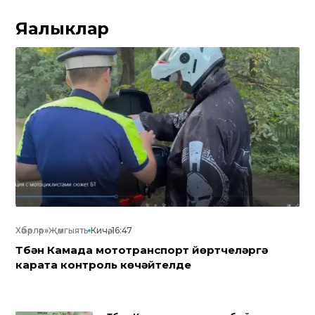
Яңалыклар
Хәбәрләр
»
Җәмгыять
Кичә, 16:47
Түбән Камада мототранспорт йөртүчеләргә
карата контроль көчәйтелде