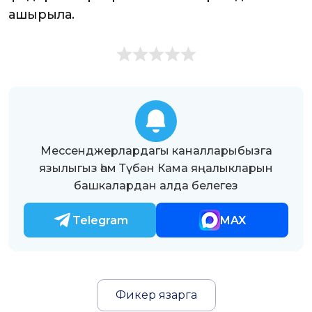
ашырыла.
Мессенджерлардагы каналларыбызга
язылыгыз һәм Түбән Кама яңалыкларын
башкалардан алда белегез
Telegram
MAX
Фикер язарга