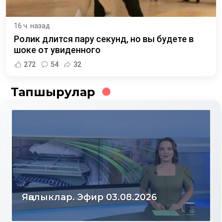
16 ч. назад
Ролик длится пару секунд, но вы будете в
шоке от увиденного
272
54
32
Тапшырулар
Яңалыклар. Эфир 03.08.2026