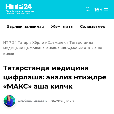
16+
Түбән Кама яңалыклары
Татарстан Республикасы
Барлык яңалыклар
Җәмгыять
Сәламәтлек
НТР 24 Татар
»
Хәбәрләр
»
Сәламәтлек
» Татарстанда
медицина цифрлаша: анализ нәтиҗәләре «МАКС» аша
киләчәк
Татарстанда медицина
цифрлаша: анализ нәтиҗәләре
«МАКС» аша киләчәк
Альбина Вәлиева
25-06-2026, 12:20