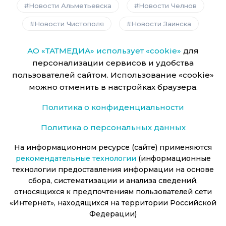
Новости Альметьевска
Новости Челнов
Новости Чистополя
Новости Заинска
АО «ТАТМЕДИА» использует «cookie»
для
персонализации сервисов и удобства
пользователей сайтом. Использование «cookie»
можно отменить в настройках браузера.
Политика о конфиденциальности
Политика о персональных данных
На информационном ресурсе (сайте) применяются
рекомендательные технологии
(информационные
технологии предоставления информации на основе
сбора, систематизации и анализа сведений,
относящихся к предпочтениям пользователей сети
«Интернет», находящихся на территории Российской
Федерации)