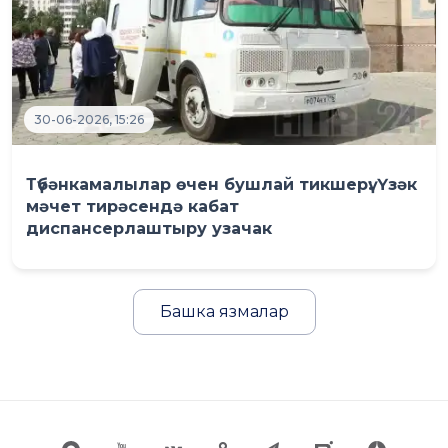
30-06-2026, 15:26
Түбәнкамалылар өчен бушлай тикшерү: Үзәк
мәчет тирәсендә кабат
диспансерлаштыру узачак
Башка язмалар