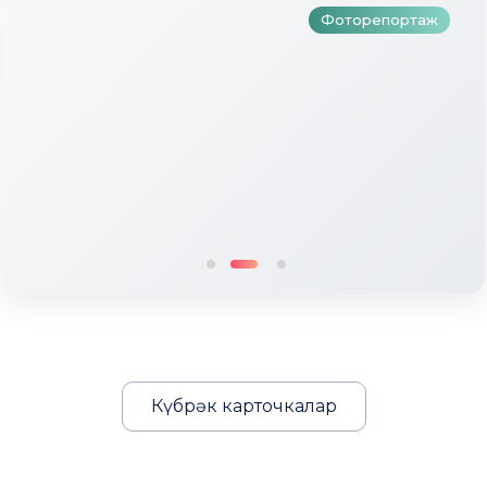
Фоторепортаж
Күбрәк карточкалар