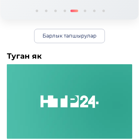
Барлык тапшырулар
Туган як