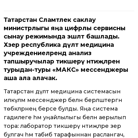
Татарстан Сәламәтлек саклау
министрлыгы яңа цифрлы сервисны
сынау режимында эшләтә башлады.
Хәзер республика дәүләт медицина
учреждениеләрендә анализ
тапшыручылар тикшерү нәтиҗәләрен
турыдан-туры «МАКС» мессенджеры
аша ала алачак.
Татарстан дәүләт медицина системасын
илкүләм мессенджер белән берләштергән
төбәкләрнең берсе булды. Яңа система
гадилеге һәм уңайлылыгы белән аерылып
тора: лаборатор тикшерү нәтиҗәләре әзер
булгач һәм табиб тарафыннан раслангач,