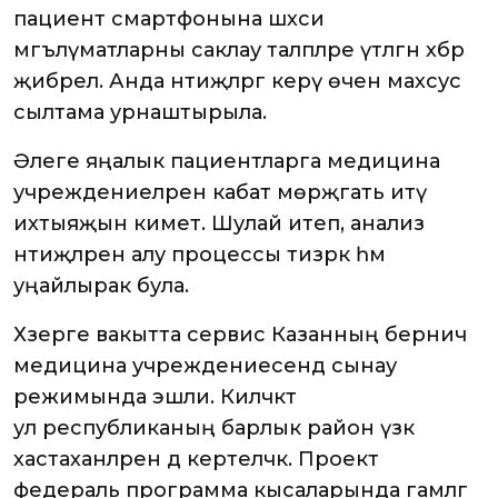
пациент смартфонына шәхси
мәгълүматларны саклау таләпләре үтәлгән хәбәр
җибәрелә. Анда нәтиҗәләргә керү өчен махсус
сылтама урнаштырыла.
Әлеге яңалык пациентларга медицина
учреждениеләренә кабат мөрәҗәгать итү
ихтыяҗын киметә. Шулай итеп, анализ
нәтиҗәләрен алу процессы тизрәк һәм
уңайлырак була.
Хәзерге вакытта сервис Казанның берничә
медицина учреждениесендә сынау
режимында эшли. Киләчәктә
ул республиканың барлык район үзәк
хастаханәләренә дә кертеләчәк. Проект
федераль программа кысаларында гамәлгә