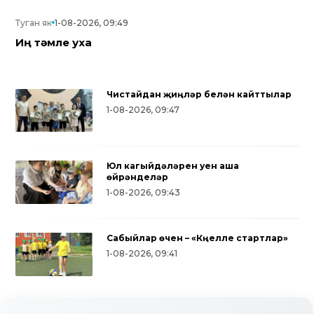
Туган як
1-08-2026, 09:49
Иң тәмле уха
Чистайдан җиңүләр белән кайттылар
1-08-2026, 09:47
Юл кагыйдәләрен уен аша
өйрәнделәр
1-08-2026, 09:43
Сабыйлар өчен – «Күңелле стартлар»
Дуслык, милли ризыклар, халык
1-08-2026, 09:41
уеннары: түбәнкамалылар Нәүрүз
бәйрәмен зурлап үткәрделәр