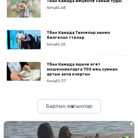
Түбән Камада меңенче сабый туды
Кичә, 14:48
Түбән Камада Төзүчеләр көнен
билгеләп үттеләр
Кичә, 14:26
Түбән Камада яшәүче егет
мошенникларга 700 мең сумнан
артык акча күчергән
Кичә, 10:37
Барлык яңалыклар
i