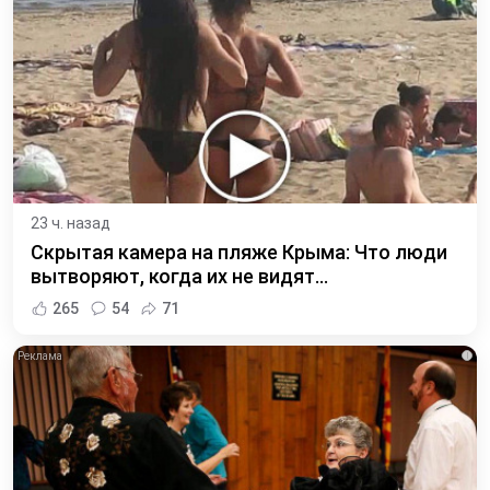
23 ч. назад
Скрытая камера на пляже Крыма: Что люди
вытворяют, когда их не видят...
265
54
71
i