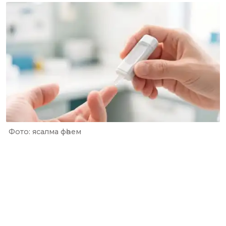
Фото: ясалма фәһем