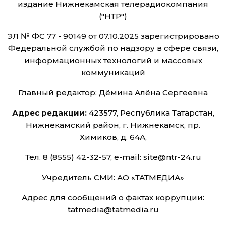
издание Нижнекамская телерадиокомпания
("НТР")
ЭЛ № ФС 77 - 90149 от 07.10.2025 зарегистрировано
Федеральной службой по надзору в сфере связи,
информационных технологий и массовых
коммуникаций
Главный редактор: Дёмина Алёна Сергеевна
Адрес редакции:
423577, Республика Татарстан,
Нижнекамский район, г. Нижнекамск, пр.
Химиков, д. 64А,
Тел. 8 (8555) 42-32-57, e-mail: site@ntr-24.ru
Учредитель СМИ: АО «ТАТМЕДИА»
Адрес для сообщений о фактах коррупции:
tatmedia@tatmedia.ru