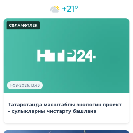
+21°
1-08-2026, 13:43
Татарстанда масштаблы экологик проект
– сулыкларны чистарту башлана