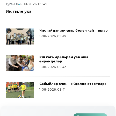
Туган як
1-08-2026, 09:49
Иң тәмле уха
Чистайдан җиңүләр белән кайттылар
1-08-2026, 09:47
Юл кагыйдәләрен уен аша
өйрәнделәр
1-08-2026, 09:43
Сабыйлар өчен – «Күңелле стартлар»
Түбән Кама районында тугызынчы
1-08-2026, 09:41
тапкыр «Авылым хуҗабикәсе»
бәйгесе узды