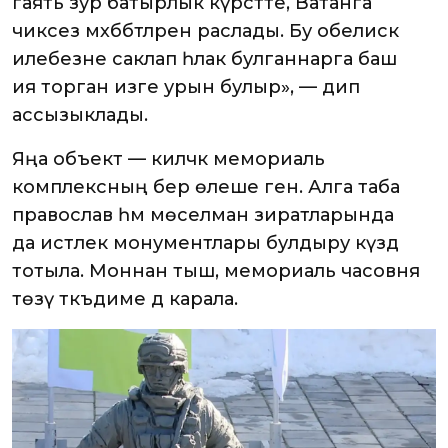
гаять зур батырлык күрсәтте, Ватанга
чиксез мәхәббәтләрен раслады. Бу обелиск
илебезне саклап һәлак булганнарга баш
ия торган изге урын булыр», — дип
ассызыклады.
Яңа объект — киләчәк мемориаль
комплексның бер өлеше генә. Алга таба
православ һәм мөселман зиратларында
да истәлек монументлары булдыру күздә
тотыла. Моннан тыш, мемориаль часовня
төзү тәкъдиме дә карала.