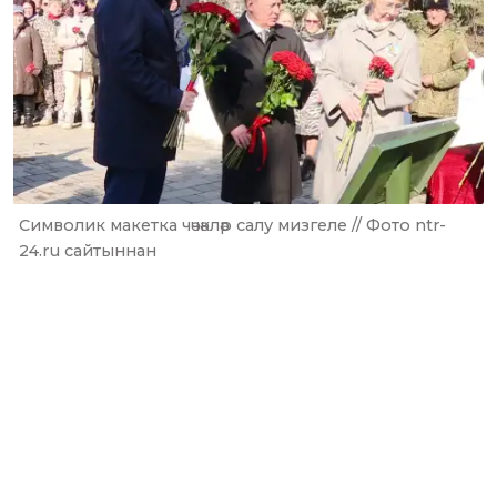
Символик макетка чәчәкләр салу мизгеле // Фото ntr-
24.ru сайтыннан