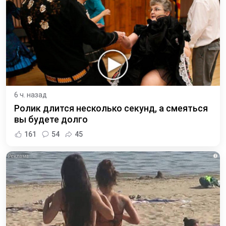
6 ч. назад
Ролик длится несколько секунд, а смеяться
вы будете долго
161
54
45
i