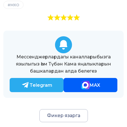
МХО
Мессенджерлардагы каналларыбызга
язылыгыз һәм Түбән Кама яңалыкларын
башкалардан алда белегез
Telegram
MAX
Фикер язарга