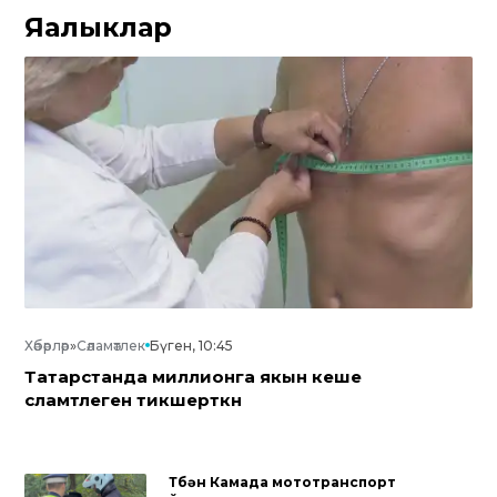
Яңалыклар
Хәбәрләр
»
Сәламәтлек
Бүген, 10:45
Татарстанда миллионга якын кеше
сәламәтлеген тикшерткән
Түбән Камада мототранспорт