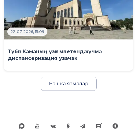
22-07-2026, 15:09
Түбән Каманың үзәк мәчетендә күчмә
диспансеризация узачак
Башка язмалар