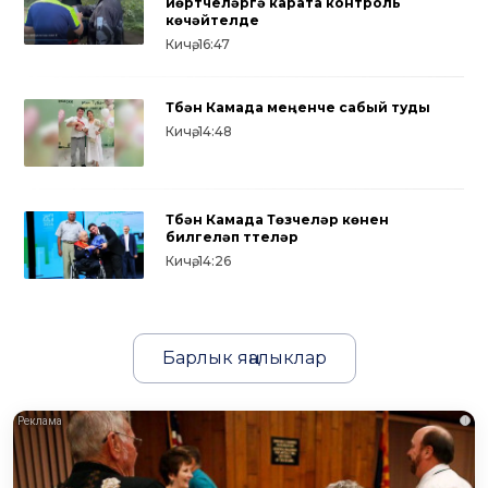
йөртүчеләргә карата контроль
көчәйтелде
Кичә, 16:47
Түбән Камада меңенче сабый туды
Кичә, 14:48
Түбән Камада Төзүчеләр көнен
билгеләп үттеләр
Кичә, 14:26
Барлык яңалыклар
i