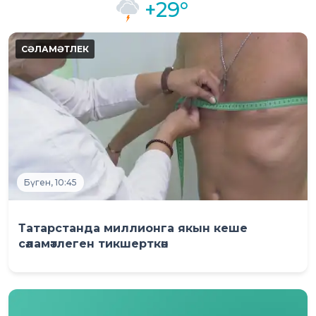
+29°
Бүген, 10:45
Татарстанда миллионга якын кеше
сәламәтлеген тикшерткән