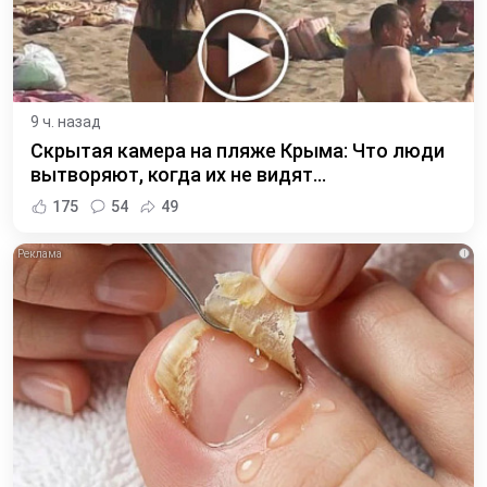
9 ч. назад
Скрытая камера на пляже Крыма: Что люди
вытворяют, когда их не видят...
175
54
49
i