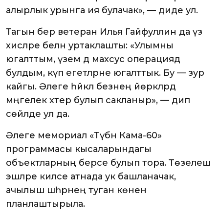
алырлык урынга ия булачак», — диде ул.
Тагын бер ветеран Илья Гайфуллин да үз
хисләре белән уртаклашты: «Улымны
югалттым, үзем дә махсус операциядә
булдым, күп егетләрне югалттык. Бу — зур
кайгы. Әлеге һәйкәл безнең йөрәкләрдә
мәңгелек хәтер булып сакланыр», — дип
сөйләде ул да.
Әлеге мемориал «Түбән Кама-60»
программасы кысаларындагы
объектларның берсе булып тора. Төзелеш
эшләре киләсе атнада ук башланачак, ә
ачылыш шәһәрнең туган көненә
планлаштырыла.