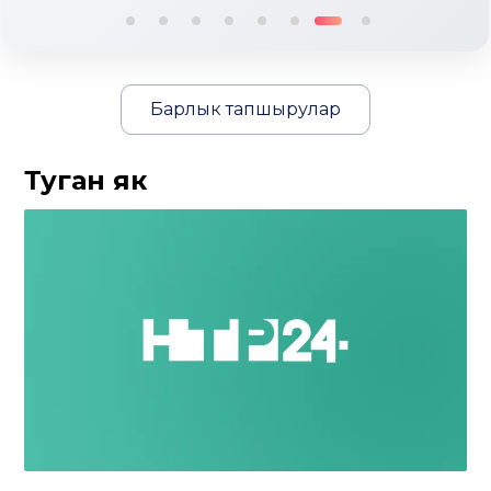
Барлык тапшырулар
Туган як