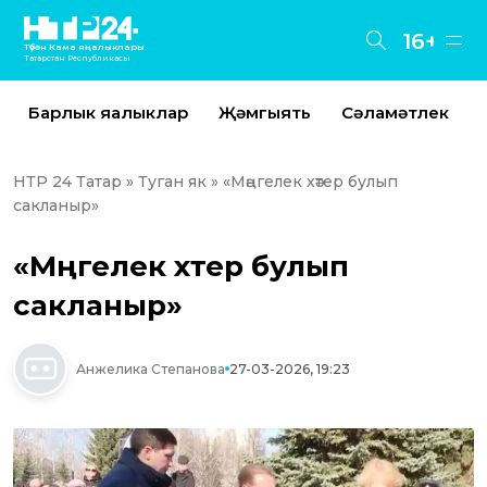
16+
Түбән Кама яңалыклары
Татарстан Республикасы
Барлык яңалыклар
Җәмгыять
Сәламәтлек
НТР 24 Татар
»
Туган як
» «Мәңгелек хәтер булып
сакланыр»
«Мәңгелек хәтер булып
сакланыр»
Анжелика Степанова
27-03-2026, 19:23