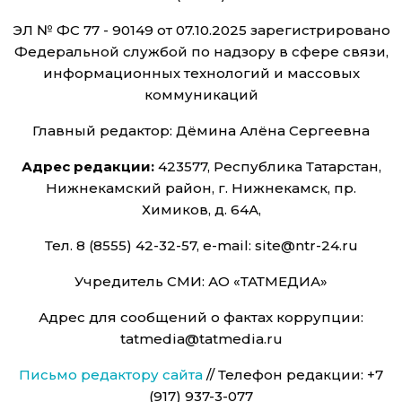
ЭЛ № ФС 77 - 90149 от 07.10.2025 зарегистрировано
Федеральной службой по надзору в сфере связи,
информационных технологий и массовых
коммуникаций
Главный редактор: Дёмина Алёна Сергеевна
Адрес редакции:
423577, Республика Татарстан,
Нижнекамский район, г. Нижнекамск, пр.
Химиков, д. 64А,
Тел. 8 (8555) 42-32-57, e-mail: site@ntr-24.ru
Учредитель СМИ: АО «ТАТМЕДИА»
Адрес для сообщений о фактах коррупции:
tatmedia@tatmedia.ru
Письмо редактору сайта
// Телефон редакции: +7
(917) 937-3-077