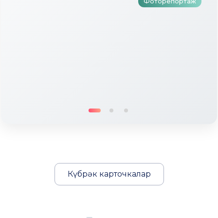
Фоторепортаж
Күбрәк карточкалар