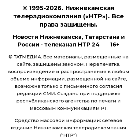
© 1995-2026. Нижнекамская
телерадиокомпания («НТР»). Все
права защищены.
Новости Нижнекамска, Татарстана и
России - телеканал НТР 24 16+
© ТАТМЕДИА. Все материалы, размещенные на
сайте, защищены законом. Перепечатка,
воспроизведение и распространение в любом
объеме информации, размещенной на сайте,
возможна только с письменного согласия
редакций СМИ. Создано при поддержке
республиканского агентства по печати и
массовым коммуникациям РТ.
Средство массовой информации: сетевое
издание Нижнекамская телерадиокомпания
("НТР")