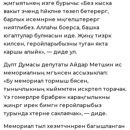
җәмгыятьнең изге бурычы: «Без кыска
вакыт эчендә һәйкәлне төзеп бетерергә,
барлык исемнәрне мәңгеләштерергә
ниятлибез. Аллаһы боерса, башка
югалтулар булмасын иде. Җиңү тизрәк
килсен, геройларыбызны туган якта
каршы алыйк», — диде ул.
Дәүләт Думасы депутаты Айдар Метшин исә
мемориалның мәгънәсен ассызыклап:
«Бу мемориал тормыш бәясен,
тынычлыкның кыйммәтен искәртеп торачак.
Үз гомерләре бәрабәренә караңгылыкны
җиңәргә ирек бимәгән геройларыбыз
турында хәтерне саклаячак», — диде.
Мемориал тыл хезмәтчәннәренә багышланган