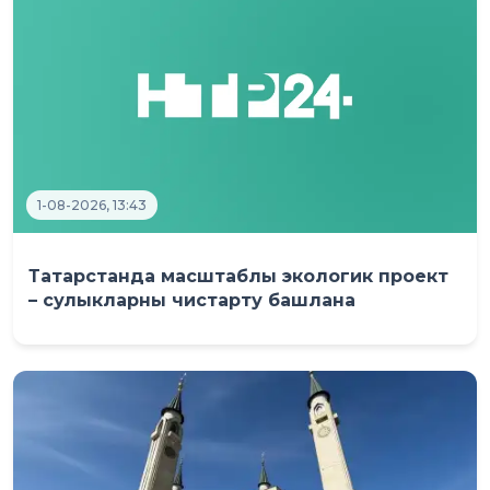
1-08-2026, 13:43
Татарстанда масштаблы экологик проект
– сулыкларны чистарту башлана