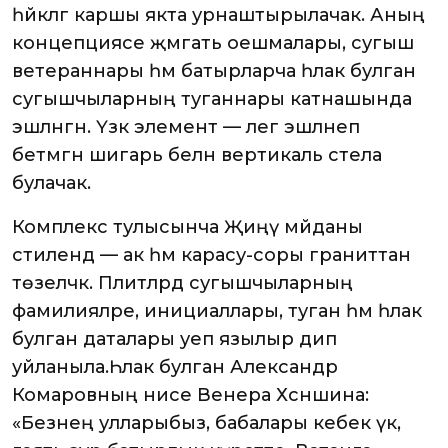
һәйкәлгә каршы якта урнаштырылачак. Аның
концепциясе җәмәгать оешмалары, сугыш
ветераннары һәм батырларча һәлак булган
сугышчыларның туганнары катнашында
эшләнгән. Үзәк элемент — әлегә эшләнеп
бетмәгән шигарь белән вертикаль стела
булачак.
Комплекс тулысынча Җиңү мәйданы
стилендә — ак һәм карасу-соры граниттан
төзеләчәк. Плитәләрдә сугышчыларның
фамилияләре, инициаллары, туган һәм һәлак
булган даталары уеп язылыр дип
уйланыла.Һәлак булган Александр
Комаровның әнисе Венера Хәсәншина:
«Безнең улларыбыз, бабалары кебек үк,