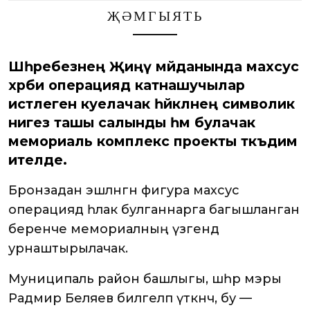
ҖӘМГЫЯТЬ
Шәһәребезнең Җиңү мәйданында махсус
хәрби операциядә катнашучылар
истәлегенә куелачак һәйкәлнең символик
нигез ташы салынды һәм булачак
мемориаль комплекс проекты тәкъдим
ителде.
Бронзадан эшләнгән фигура махсус
операциядә һәлак булганнарга багышланган
беренче мемориалның үзәгендә
урнаштырылачак.
Муниципаль район башлыгы, шәһәр мэры
Радмир Беляев билгеләп үткәнчә, бу —