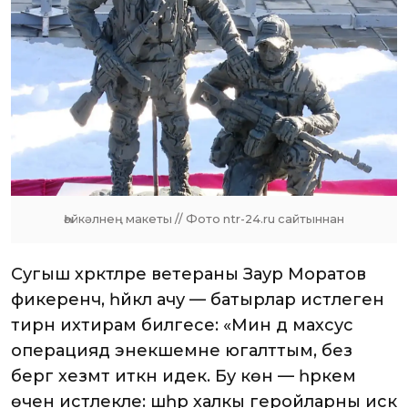
Һәйкәлнең макеты // Фото ntr-24.ru сайтыннан
Сугыш хәрәкәтләре ветераны Заур Моратов
фикеренчә, һәйкәл ачу — батырлар истәлегенә
тирән ихтирам билгесе: «Мин дә махсус
операциядә энекәшемне югалттым, без
бергә хезмәт иткән идек. Бу көн — һәркем
өчен истәлекле: шәһәр халкы геройларны искә