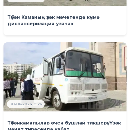
Түбән Каманың үзәк мәчетендә күчмә
диспансеризация узачак
30-06-2026, 15:26
Түбәнкамалылар өчен бушлай тикшерү: Үзәк
мәчет тирәсендә кабат