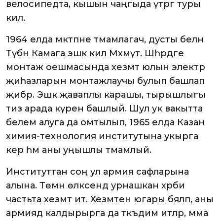
велосипедта, кышын чаңгыда үтәргә туры
килә.
1964 елда мәктәпне тәмамлагач, дусты белән
Түбән Камага эшкә килә Мәхмүт. Шәһәрдәге
монтаж оешмасында хезмәт юлын электр
җиһазларын монтажлаучы булып башлап
җибәрә. Эшкә җаваплы карашы, тырышлыгы
тиз арада күренә башлый. Шул ук вакытта
белем алуга да омтылып, 1965 елда Казан
химия-технология институтына укырга
керә һәм аны уңышлы тәмамлый.
Институттан соң ул армия сафларына
алына. Төмән өлкәсендә урнашкан хәрби
частьта хезмәт итә. Хезмәтен югары бәяләп, аны
армиядә калдырырга да тәкъдим итәләр, әмма