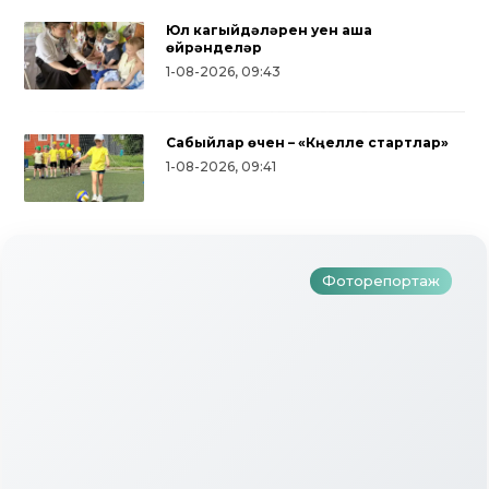
Юл кагыйдәләрен уен аша
өйрәнделәр
1-08-2026, 09:43
Сабыйлар өчен – «Күңелле стартлар»
Түбән Кама район
1-08-2026, 09:41
Ураза Гаетен
тапкыр «Авылым х
р
бәйгесе узды
Фоторепортаж