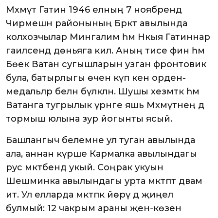
Мәхмүт Гатин 1946 елның 7 ноябрендә
Чирмешән районының Бәркәтә авылында
колхозчылар Мингалим һәм Нәкыя Гатиннар
гаиләсендә дөньяга килә. Аның әтисе фин һәм
Бөек Ватан сугышларын узган фронтовик
була, батырлыгы өчен күп кенә орден-
медальләр белән бүләкләнә. Шушы хезмәткә һәм
Ватанга тугрылык үрнәге яшь Мәхмүтнең дә
тормыш юлына зур йогынты ясый.
Башлангыч белемне ул туган авылында
ала, аннан күрше Кармалка авылындагы
рус мәктәбендә укый. Соңрак укуын
Шешминка авылындагы урта мәктәптә дәвам
итә. Ул елларда мәктәпкә йөрү дә җиңел
булмый: 12 чакрым араны җәен-көзен