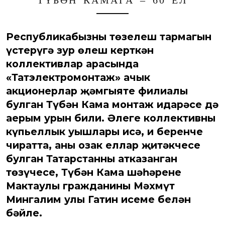
ТҮБӘН КАМАГА – 60 ЕЛ
Республикабызның төзелеш тармагын
үстерүгә зур өлеш керткән
коллективлар арасында
«Татэлектромонтаж» ачык
акционерлар җәмгыяте филиалы
булган Түбән Кама монтаж идарәсе дә
аерым урын били. Әлеге коллективның
күпьеллык уңышлары исә, иң беренче
чиратта, аның озак еллар җитәкчесе
булган Татарстанның атказанган
төзүчесе, Түбән Кама шәһәренең
Мактаулы гражданины Мәхмүт
Мингалим улы Гатин исеме белән
бәйле.