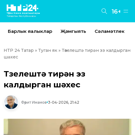
16+
Түбән Кама яңалыклары
Татарстан Республикасы
Барлык яңалыклар
Җәмгыять
Сәламәтлек
НТР 24 Татар
»
Туган як
» Төзелештә тирән эз калдырган
шәхес
Төзелештә тирән эз
калдырган шәхес
Фәрит Имамов
3-04-2026, 21:42