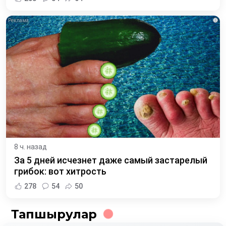
i
8 ч. назад
За 5 дней исчезнет даже самый застарелый
грибок: вот хитрость
278
54
50
Тапшырулар