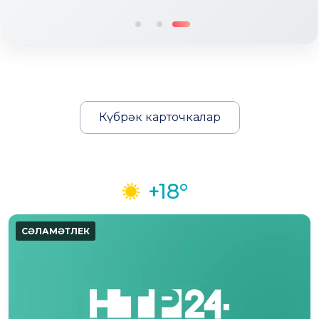
Күбрәк карточкалар
+18°