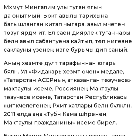
Мәхмүт Мингалим улы туган ягын
да онытмый. Бәркәтә авылы тарихына
багышланган китап чыгара, авыл мәчетен
төзүгә ярдәм итә. Ел саен диярлек туганнары
белән авыл сабантуена кайтып, төп нигезне
саклауны үзенең изге бурычы дип саный.
Аның хезмәте дәүләт тарафыннан югары
бәяләнә. Ул «Фидакарь хезмәт өчен» медале,
«Татарстан АССРның атказанган төзүчесе»
мактаулы исеме, Россиянең Мактаулы
төзүчесе исеме, Татарстан Республикасы
җитәкчелегенең Рәхмәт хатлары белән бүләкләнә.
2011 елда аңа «Түбән Кама шәһәренең
Мактаулы гражданины» исеме бирелә.