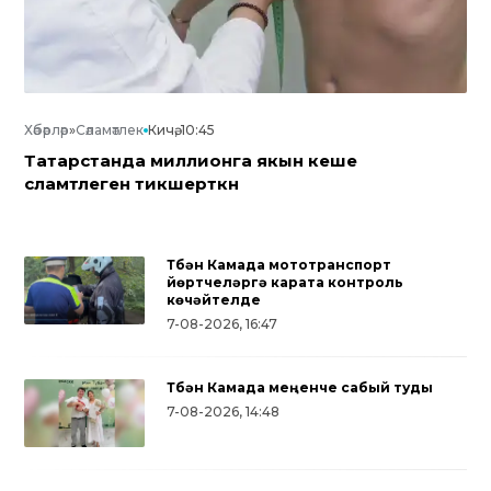
Хәбәрләр
»
Сәламәтлек
Кичә, 10:45
Татарстанда миллионга якын кеше
сәламәтлеген тикшерткән
Түбән Камада мототранспорт
йөртүчеләргә карата контроль
көчәйтелде
7-08-2026, 16:47
Түбән Камада меңенче сабый туды
7-08-2026, 14:48