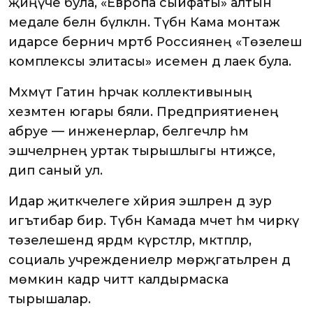
җиңүче була, «Европа сыйфаты» алтын
медале белән бүләкләнә. Түбән Кама монтаж
идарәсе берничә мәртәбә Россиянең «Төзелеш
комплексы элитасы» исеменә дә лаек була.
Мәхмүт Гатин һәрчак коллективының
хезмәтен югары бәяли. Предприятиенең
абруе — инженерлар, белгечләр һәм
эшчеләрнең уртак тырышлыгы нәтиҗәсе,
дип саный ул.
Идарә җитәкчелеге хәйрия эшләренә дә зур
игътибар бирә. Түбән Камада мәчет һәм чиркәү
төзелешендә ярдәм күрсәтәләр, мәктәпләр,
социаль учреждениеләр мөрәҗәгатьләрен дә
мөмкин кадәр читтә калдырмаска
тырышалар.