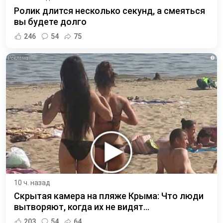
Ролик длится несколько секунд, а смеяться
вы будете долго
246
54
75
i
10 ч. назад
Скрытая камера на пляже Крыма: Что люди
вытворяют, когда их не видят...
203
54
64