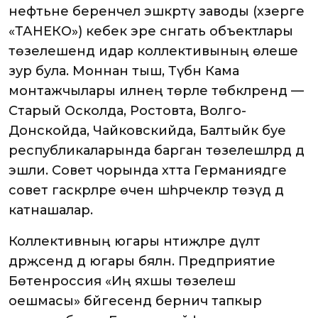
нефтьне беренчел эшкәртү заводы (хәзерге
«ТАНЕКО») кебек эре сәнәгать объектлары
төзелешендә идарә коллективының өлеше
зур була. Моннан тыш, Түбән Кама
монтажчылары илнең төрле төбәкләрендә —
Старый Осколда, Ростовта, Волго-
Донскойда, Чайковскийда, Балтыйк буе
республикаларында барган төзелешләрдә дә
эшли. Совет чорында хәтта Германиядәге
совет гаскәрләре өчен шәһәрчекләр төзүдә дә
катнашалар.
Коллективның югары нәтиҗәләре дәүләт
дәрәҗәсендә дә югары бәяләнә. Предприятие
Бөтенроссия «Иң яхшы төзелеш
оешмасы» бәйгесендә берничә тапкыр