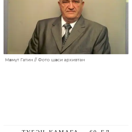
Мәхмүт Гатин // Фото шәхси архивтан