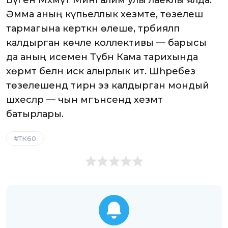
Бүген Мәхмүт Мингалим улы лаеклы ялда.
Әмма аның күпьеллык хезмәте, төзелеш
тармагына керткән өлеше, тәрбияләп
калдырган көчле коллективы — барысы
да аның исемен Түбән Кама тарихында
хөрмәт белән искә алырлык итә. Шәһәребез
төзелешендә тирән эз калдырган мондый
шәхесләр — чын мәгънәсендә хезмәт
батырлары.
ТК60