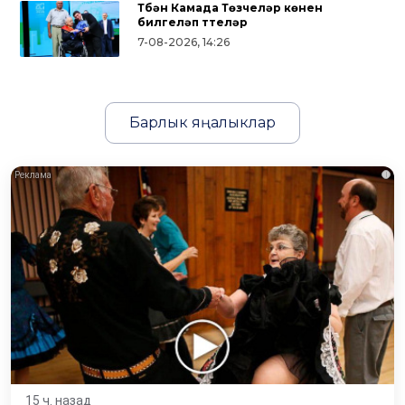
Түбән Камада Төзүчеләр көнен
билгеләп үттеләр
7-08-2026, 14:26
Барлык яңалыклар
i
15 ч. назад