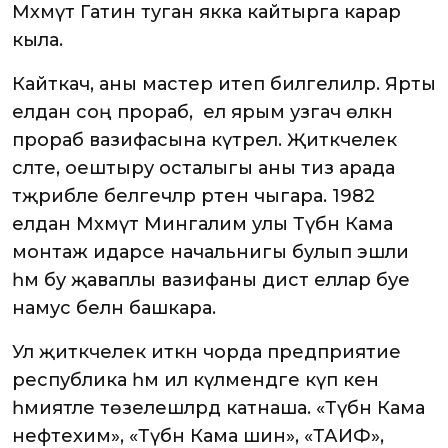
Мәхмүт Гатин туган якка кайтырга карар
кыла.
Кайткач, аны мастер итеп билгелиләр. Ярты
елдан соң прораб, ә ел ярым узгач өлкән
прораб вазифасына күтәрелә. Җитәкчелек
сәләте, оештыру осталыгы аны тиз арада
тәҗрибәле белгечләр рәтенә чыгара. 1982
елдан Мәхмүт Мингалим улы Түбән Кама
монтаж идарәсе начальнигы булып эшли
һәм бу җаваплы вазифаны дистә еллар буе
намус белән башкара.
Ул җитәкчелек иткән чорда предприятие
республика һәм ил күләмендәге күп кенә
әһәмиятле төзелешләрдә катнаша. «Түбән Кама
нефтехим», «Түбән Кама шин», «ТАИФ»,