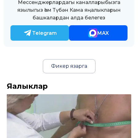
Мессенджерлардагы каналларыбызга
язылыгыз һәм Түбән Кама яңалыкларын
башкалардан алда белегез
Telegram
MAX
Фикер язарга
Яңалыклар