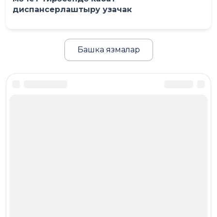
диспансерлаштыру узачак
Башка язмалар
© 1995-2026. Нижнекамская
телерадиокомпания («НТР»). Все
права защищены.
Новости Нижнекамска, Татарстана и
России - телеканал НТР 24 16+