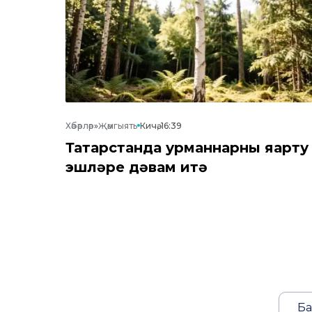
Хәбәрләр
»
Җәмгыять
Кичә, 16:39
Татарстанда урманнарны яңарту
эшләре дәвам итә
Ба