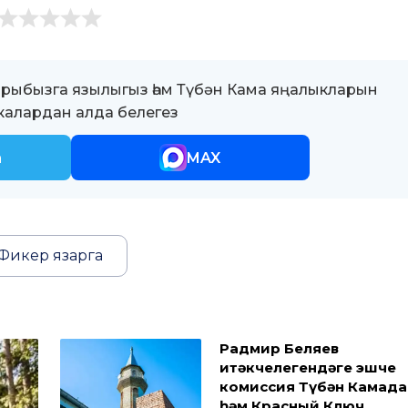
ыбызга язылыгыз һәм Түбән Кама яңалыкларын
алардан алда белегез
m
MAX
Фикер язарга
Радмир Беляев
җитәкчелегендәге эшче
комиссия Түбән Камада
һәм Красный Ключ