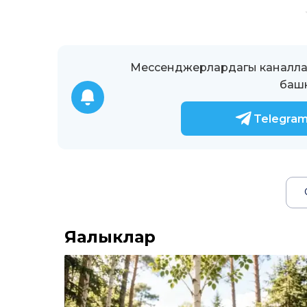
Мессенджерлардагы каналлар
башк
Telegra
Яңалыклар