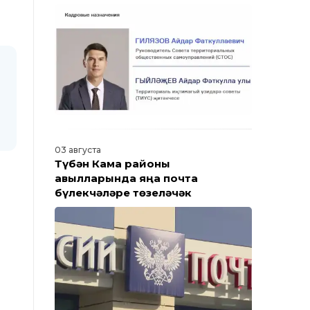
Барлык яңалыклар
03 августа
Түбән Кама районы
авылларында яңа почта
бүлекчәләре төзеләчәк