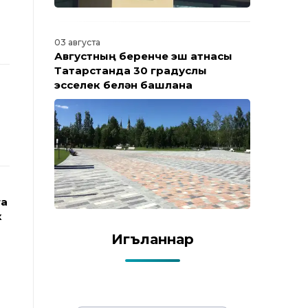
03 августа
Августның беренче эш атнасы
Татарстанда 30 градуслы
эсселек белән башлана
га
к
Игъланнар