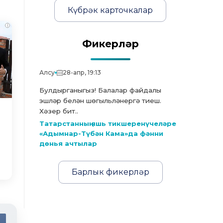
Күбрәк карточкалар
i
Фикерләр
Алсу
28-апр, 19:13
Булдырганыгыз! Балалар файдалы
эшләр белән шөгыльләнергә тиеш.
Хәзер бит..
Татарстанның яшь тикшеренүчеләре
«Адымнар-Түбән Кама»да фәнни
дөнья ачтылар
Барлык фикерләр