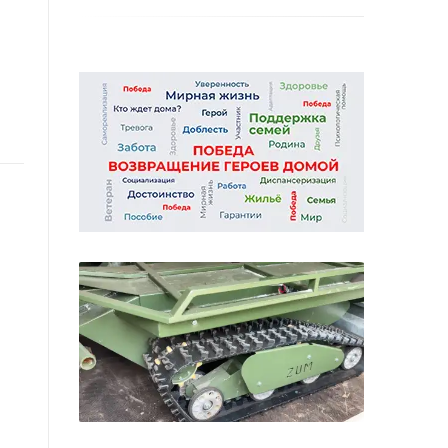
05 августа
Көймәң бармы — кагыйдәне
онытма: Кама елгасында 79
хокук бозу очрагы теркәлгән
05 августа
Түбән Кама районында яшәүче
102 яшьлек ветеран: «Мәчеткә
килгәч, күңелем сөенде»
04 августа
Түбән Кама мөхтәсибәте
яшьләре тарихи сәфәрдән
кайттылар