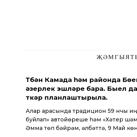
ҖӘМГЫЯТ
Түбән Камада һәм районда Бө
әзерлек эшләре бара. Быел д
үткәрү планлаштырыла.
Алар арасында традицион 59 нчы җиң
буйлап» автойөреше һәм «Хәтер шәм
Әмма төп бәйрәм, әлбәттә, 9 Май көн