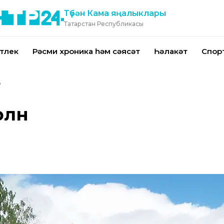
Түбән Кама яңалыклары
Татарстан Республикасы
тлек
Рәсми хроника һәм сәясәт
Һәлакәт
Спор
ләнә