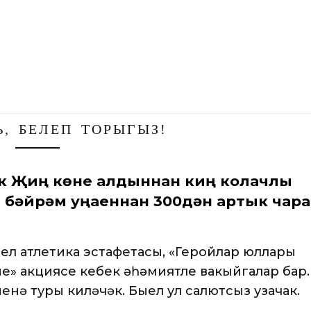
Ь
,
БЕЛЕП ТОРЫГЫЗ!
ек Җиңү көне алдыннан киң колачлы
а бәйрәм уңаеннан 300дән артык чара
ел атлетика эстафетасы, «Геройлар юллары
е» акциясе кебек әһәмиятле вакыйгалар бар.
енә туры киләчәк. Быел ул салютсыз узачак.