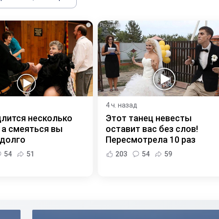
i
4 ч. назад
длится несколько
Этот танец невесты
 а смеяться вы
оставит вас без слов!
 долго
Пересмотрела 10 раз
54
51
203
54
59