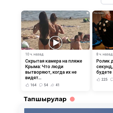
i
10 ч. назад
8 ч. назад
Скрытая камера на пляже
Ролик 
Крыма: Что люди
секунд,
вытворяют, когда их не
будете
видят...
225
164
54
41
Тапшырулар