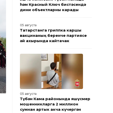
һәм Красный Ключ бистәсендә
дини объектларны карады
05 августа
Татарстанга гриппка каршы
вакцинаның беренче партиясе
җәй ахырында кайтачак
05 августа
Түбән Кама районында яшүсмер
мошенникларга 2 миллион
сумнан артык акча күчергән