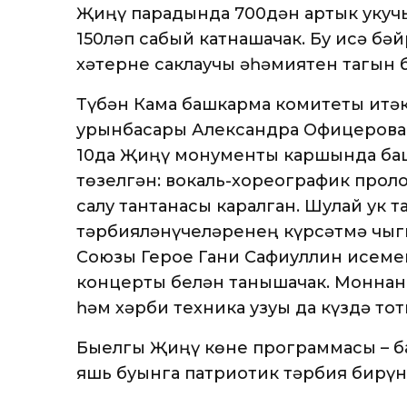
Җиңү парадында 700дән артык укучы
150ләп сабый катнашачак. Бу исә б
хәтерне саклаучы әһәмиятен тагын б
Түбән Кама башкарма комитеты җитә
урынбасары Александра Офицерова х
10да Җиңү монументы каршында баш
төзелгән: вокаль-хореографик прол
салу тантанасы каралган. Шулай ук 
тәрбияләнүчеләренең күрсәтмә чыг
Союзы Герое Гани Сафиуллин исеме
концерты белән танышачак. Моннан
һәм хәрби техника узуы да күздә тот
Быелгы Җиңү көне программасы – ба
яшь буынга патриотик тәрбия бирү