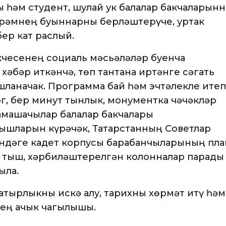
 һәм студент, шулай ук балалар бакчаларын
әйрәмнең буыннарны берләштерүче, уртак
ер кат раслый.
кчесенең социаль мәсьәләләр буенча
әбәр иткәнчә, төп тантана иртәнге сәгать
ланачак. Программа бай һәм эчтәлекле итеп
ог, бер минут тынлык, монументка чәчәкләр
тамашачылар балалар бакчалары
ышларын күрәчәк, Татарстанның Советлар
ндәге кадет корпусы барабанчыларының пла
 тыш, хәрбиләштерелгән колонналар парады
ыла.
тырлыкны искә алу, тарихны хөрмәт итү һәм
нең ачык чагылышы.