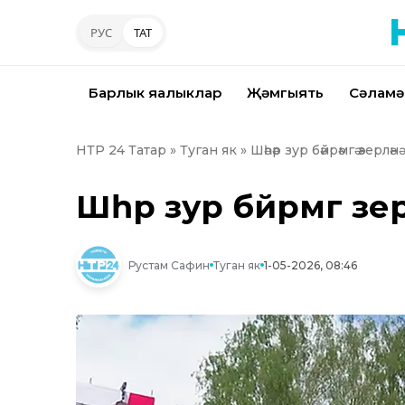
РУС
ТАТ
Барлык яңалыклар
Җәмгыять
Сәламә
НТР 24 Татар
»
Туган як
» Шәһәр зур бәйрәмгә әзерләнә
Шәһәр зур бәйрәмгә әзер
Рустам Сафин
Туган як
1-05-2026, 08:46