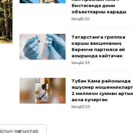
бистәсендә дини
объектларны карады
Кичә, 15:20
Татарстанга гриппка
каршы вакцинаның
беренче партиясе җәй
ахырында кайтачак
Кичә, 14:33
Түбән Кама районында
яшүсмер мошенниклар
2 миллион сумнан арты
акча күчергән
Кичә, 13:03
рлык яңалыклар