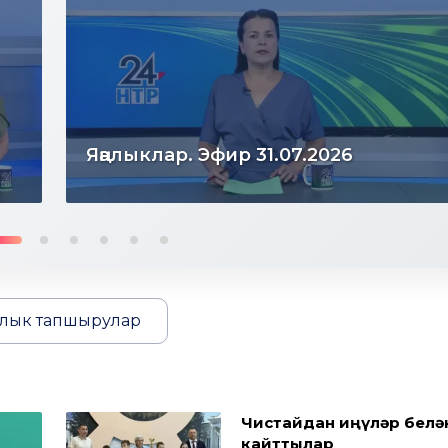
Яңалыклар. Эфир 30.07.2026
лык тапшырулар
Чистайдан җиңүләр белә
кайттылар