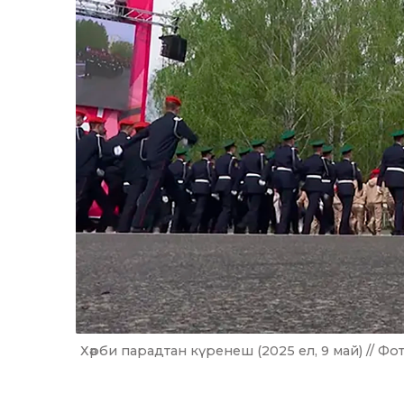
Хәрби парадтан күренеш (2025 ел, 9 май) // Фо