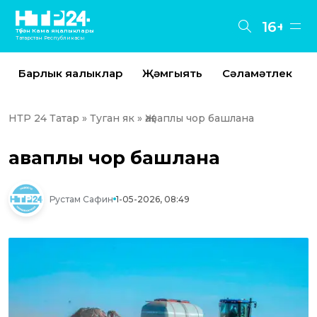
16+
Түбән Кама яңалыклары
Татарстан Республикасы
Барлык яңалыклар
Җәмгыять
Сәламәтлек
НТР 24 Татар
»
Туган як
» Җаваплы чор башлана
Җаваплы чор башлана
Рустам Сафин
1-05-2026, 08:49