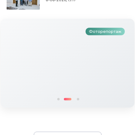
уеннары: түбәнкамалылар Нәүрүз
бәйрәмен зурлап үткәрделәр
Фоторепортаж