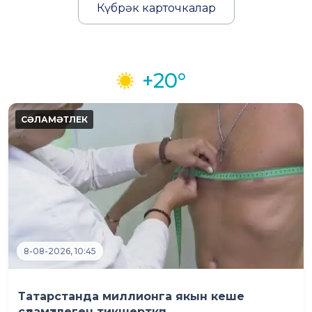
Күбрәк карточкалар
+20°
8-08-2026, 10:45
Татарстанда миллионга якын кеше
сәламәтлеген тикшерткән