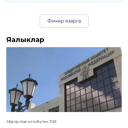
Фикер язарга
Яңалыклар
Хәбәрләр
»
Җәмгыять
Бүген, 11:55