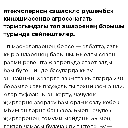
Җитәкчеләрнең «эшлекле дүшәмбе»
киңәшмәсендә агросәнәгать
тармагындагы төп эшләренең барышы
турында сөйләштеләр.
Төп мәсьәләләрнең берсе — әлбәттә, язгы
кыр эшләренең барышы. Быелгы сезон
рәсми рәвештә 8 апрельдә старт алды,
һәм бүген инде басуларда кызу
эш кайный. Хәзерге вакытта кырларда 230
берәмлек авыл хуҗалыгы техникасы эшли.
Алар туфракны эшкәртү, чәчүлек
җирләрне әзерләү һәм орлык салу кебек
мөһим эшләрне башкара. Быел чәчүлек
җирләренең гомуми мәйданы 39 мең
гектар чамасы булачак дип көтелә. Бу —