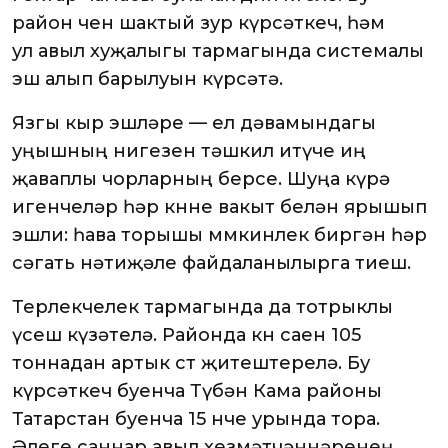
район өчен шактый зур күрсәткеч, һәм
ул авыл хуҗалыгы тармагында системалы
эш алып барылуын күрсәтә.
Язгы кыр эшләре — ел дәвамындагы
уңышның нигезен тәшкил итүче иң
җаваплы чорларның берсе. Шуңа күрә
игенчеләр һәр көнне вакыт белән ярышып
эшли: һава торышы мөмкинлек биргән һәр
сәгать нәтиҗәле файдаланылырга тиеш.
Терлекчелек тармагында да тотрыклы
үсеш күзәтелә. Районда көн саен 105
тоннадан артык сөт җитештерелә. Бу
күрсәткеч буенча Түбән Кама районы
Татарстан буенча 15 нче урында тора.
Әлеге саннар авыл хезмәтчәннәренең