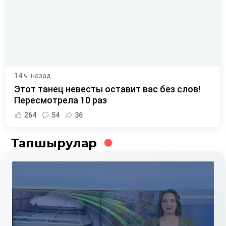
14 ч. назад
Этот танец невесты оставит вас без слов!
Пересмотрела 10 раз
264
54
36
Тапшырулар