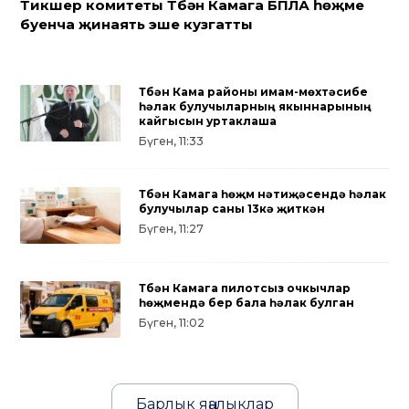
Тикшерү комитеты Түбән Камага БПЛА һөҗүме
буенча җинаять эше кузгатты
Түбән Кама районы имам-мөхтәсибе
һәлак булучыларның якыннарының
кайгысын уртаклаша
Бүген, 11:33
Түбән Камага һөҗүм нәтиҗәсендә һәлак
булучылар саны 13кә җиткән
Бүген, 11:27
Түбән Камага пилотсыз очкычлар
һөҗүмендә бер бала һәлак булган
Бүген, 11:02
Барлык яңалыклар