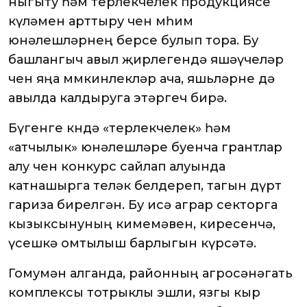
ныгыту һәм терлекчелек продукциясе
күләмен арттыру өчен мөһим
юнәлешләрнең берсе булып тора. Бу
башлангыч авыл җирлегендә яшәүчеләр
өчен яңа мөмкинлекләр ача, яшьләрне дә
авылда калдыруга этәргеч бирә.
Бүгенге көндә «терлекчелек» һәм
«атчылык» юнәлешләре буенча грантлар
алу өчен конкурс сайлап алуында
катнашырга теләк белдереп, тагын дүрт
гариза бирелгән. Бу исә аграр секторга
кызыксынуның кимемәвен, киресенчә,
үсешкә омтылыш барлыгын күрсәтә.
Гомумән алганда, районның агросәнәгать
комплексы тотрыклы эшли, язгы кыр