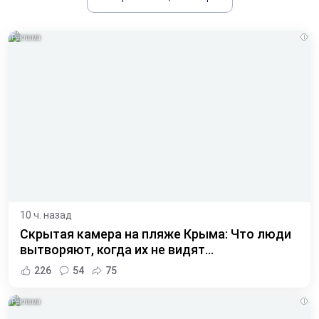
i
10 ч. назад
Скрытая камера на пляже Крыма: Что люди
вытворяют, когда их не видят...
226
54
75
i