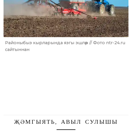
Районыбыз кырларында язгы эшләр // Фото ntr-24.ru
сайтыннан
ҖӘМГЫЯТЬ
,
АВЫЛ СУЛЫШЫ