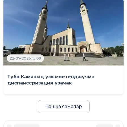
22-07-2026, 15:09
Түбән Каманың үзәк мәчетендә күчмә
диспансеризация узачак
Башка язмалар