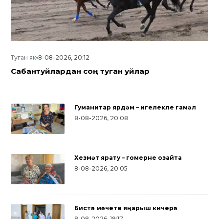
Туган як
8-08-2026, 20:12
Сабантуйлардан соң туган уйлар
Гуманитар ярдәм – игелекле гамәл
8-08-2026, 20:08
Хезмәт ярату – гомерне озайта
8-08-2026, 20:05
Бистә мәчете яңарыш кичерә
Дуслык, милли ризыклар, халык
8-08-2026, 19:17