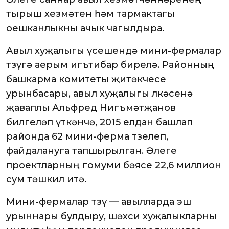
тырыш хезмәтен һәм тармактагы
оешканлыкны ачык чагылдыра.
Авыл хуҗалыгы үсешендә мини-фермалар
төзүгә аерым игътибар бирелә. Районның
башкарма комитеты җитәкчесе
урынбасары, авыл хуҗалыгы өлкәсенә
җаваплы Альфред Нигъмәтҗанов
билгеләп үткәнчә, 2015 елдан башлап
районда 62 мини-ферма төзелеп,
файдалануга тапшырылган. Әлеге
проектларның гомуми бәясе 22,6 миллион
сум тәшкил итә.
Мини-фермалар төзү — авылларда эш
урыннары булдыру, шәхси хуҗалыкларны