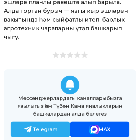
эшләре планлы рәвештә алып барыла.
Алда торган бурыч — язгы кыр эшләрен
вакытында һәм сыйфатлы итеп, барлык
агротехник чараларны үтәп башкарып
чыгу.
Мессенджерлардагы каналларыбызга
язылыгыз һәм Түбән Кама яңалыкларын
башкалардан алда белегез
Telegram
MAX