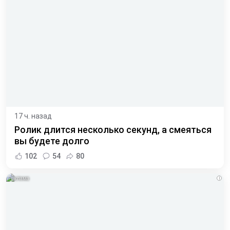
17 ч. назад
Ролик длится несколько секунд, а смеяться
вы будете долго
102
54
80
i