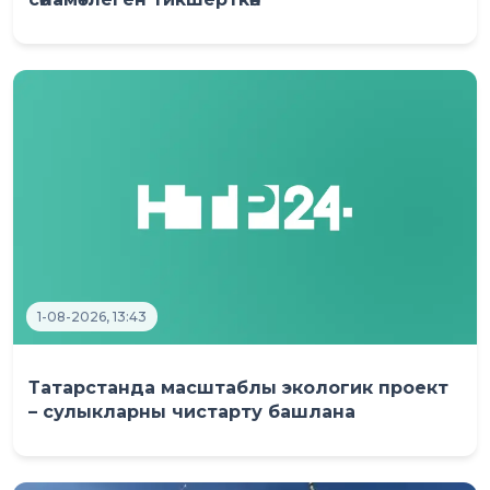
1-08-2026, 13:43
Татарстанда масштаблы экологик проект
– сулыкларны чистарту башлана