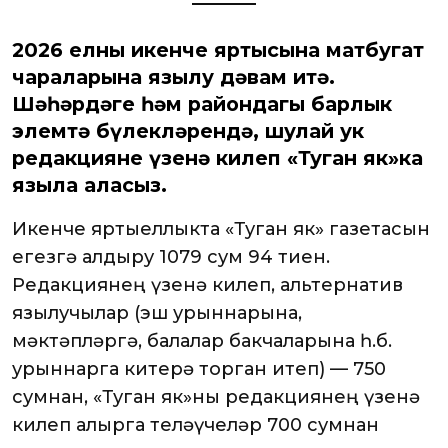
2026 елның икенче яртысына матбугат
чараларына язылу дәвам итә.
Шәһәрдәге һәм райондагы барлык
элемтә бүлекләрендә, шулай ук
редакциянең үзенә килеп «Туган як»ка
языла аласыз.
Икенче яртыеллыкта «Туган як» газетасын
өегезгә алдыру 1079 сум 94 тиен.
Редакциянең үзенә килеп, альтернатив
язылучылар (эш урыннарына,
мәктәпләргә, балалар бакчаларына һ.б.
урыннарга китерә торган итеп) — 750
сумнан, «Туган як»ны редакциянең үзенә
килеп алырга теләүчеләр 700 сумнан