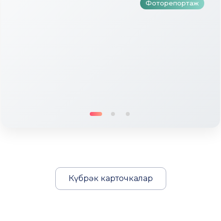
Фоторепортаж
Күбрәк карточкалар