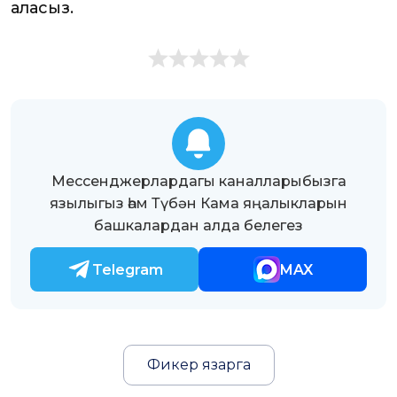
аласыз.
Мессенджерлардагы каналларыбызга
язылыгыз һәм Түбән Кама яңалыкларын
башкалардан алда белегез
Telegram
MAX
Фикер язарга