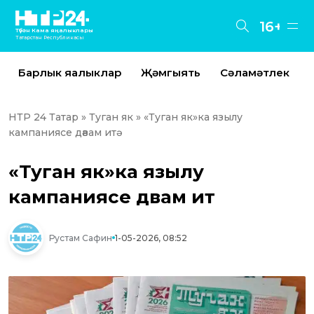
16+
Түбән Кама яңалыклары
Татарстан Республикасы
Барлык яңалыклар
Җәмгыять
Сәламәтлек
НТР 24 Татар
»
Туган як
» «Туган як»ка язылу
кампаниясе дәвам итә
«Туган як»ка язылу
кампаниясе дәвам итә
Рустам Сафин
1-05-2026, 08:52