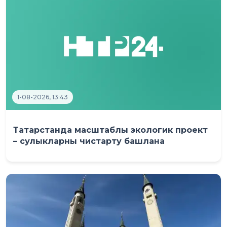
1-08-2026, 13:43
Татарстанда масштаблы экологик проект
– сулыкларны чистарту башлана