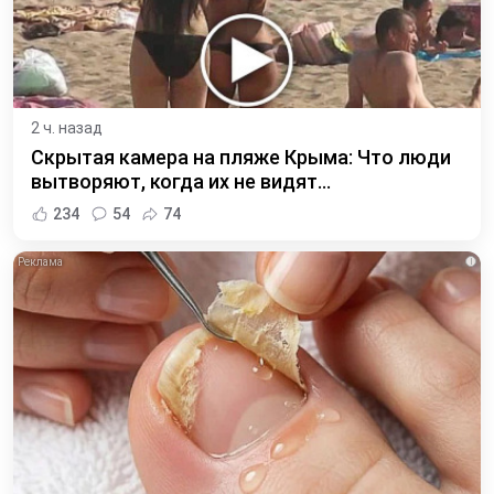
2 ч. назад
Скрытая камера на пляже Крыма: Что люди
вытворяют, когда их не видят...
234
54
74
i