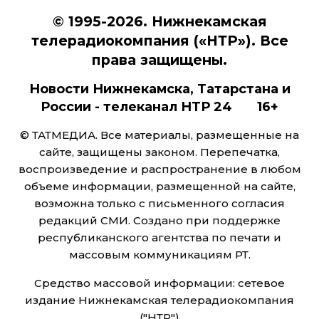
© 1995-2026. Нижнекамская
телерадиокомпания («НТР»). Все
права защищены.
Новости Нижнекамска, Татарстана и
России - телеканал НТР 24 16+
© ТАТМЕДИА. Все материалы, размещенные на
сайте, защищены законом. Перепечатка,
воспроизведение и распространение в любом
объеме информации, размещенной на сайте,
возможна только с письменного согласия
редакций СМИ. Создано при поддержке
республиканского агентства по печати и
массовым коммуникациям РТ.
Средство массовой информации: сетевое
издание Нижнекамская телерадиокомпания
("НТР")