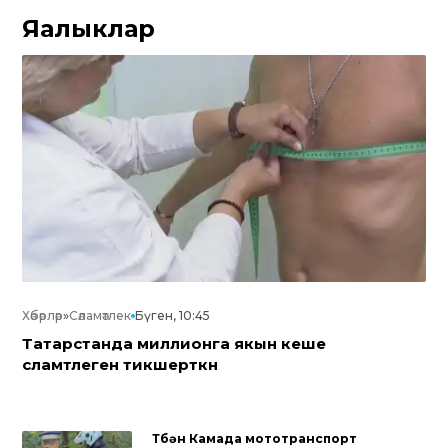
Яңалыклар
Хәбәрләр
»
Сәламәтлек
Бүген, 10:45
Татарстанда миллионга якын кеше
сәламәтлеген тикшерткән
Түбән Камада мототранспорт