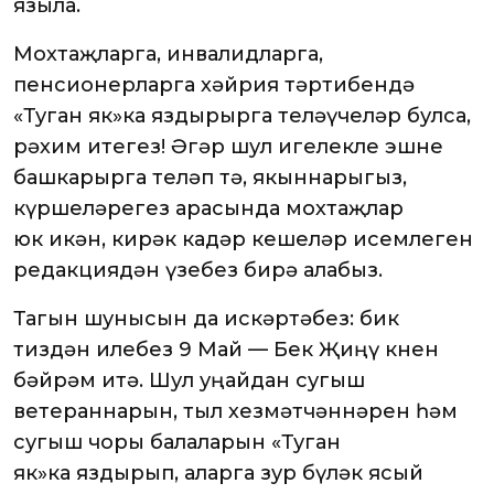
языла.
Мохтаҗларга, инвалидларга,
пенсионерларга хәйрия тәртибендә
«Туган як»ка яздырырга теләүчеләр булса,
рәхим итегез! Әгәр шул игелекле эшне
башкарырга теләп тә, якыннарыгыз,
күршеләрегез арасында мохтаҗлар
юк икән, кирәк кадәр кешеләр исемлеген
редакциядән үзебез бирә алабыз.
Тагын шунысын да искәртәбез: бик
тиздән илебез 9 Май — Бөек Җиңү көнен
бәйрәм итә. Шул уңайдан сугыш
ветераннарын, тыл хезмәтчәннәрен һәм
сугыш чоры балаларын «Туган
як»ка яздырып, аларга зур бүләк ясый