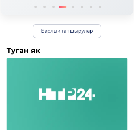
Барлык тапшырулар
Туган як