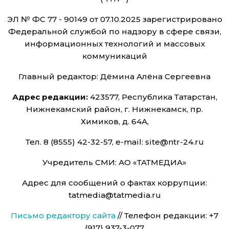
ЭЛ № ФС 77 - 90149 от 07.10.2025 зарегистрировано
Федеральной службой по надзору в сфере связи,
информационных технологий и массовых
коммуникаций
Главный редактор: Дёмина Алёна Сергеевна
Адрес редакции:
423577, Республика Татарстан,
Нижнекамский район, г. Нижнекамск, пр.
Химиков, д. 64А,
Тел. 8 (8555) 42-32-57, e-mail: site@ntr-24.ru
Учредитель СМИ: АО «ТАТМЕДИА»
Адрес для сообщений о фактах коррупции:
tatmedia@tatmedia.ru
Письмо редактору сайта
// Телефон редакции: +7
(917) 937-3-077