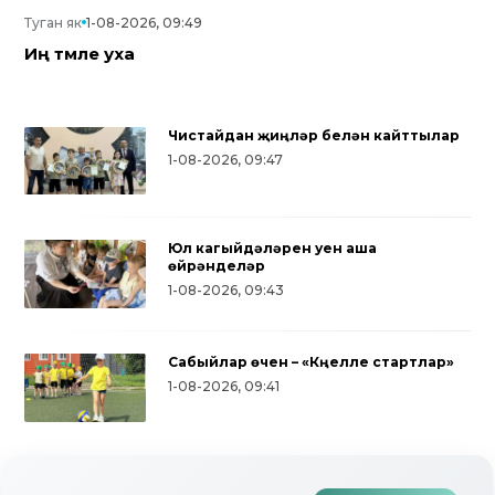
Туган як
1-08-2026, 09:49
Иң тәмле уха
Чистайдан җиңүләр белән кайттылар
1-08-2026, 09:47
Юл кагыйдәләрен уен аша
өйрәнделәр
1-08-2026, 09:43
Сабыйлар өчен – «Күңелле стартлар»
Түбән Кама районында тугызынчы
1-08-2026, 09:41
тапкыр «Авылым хуҗабикәсе»
бәйгесе узды