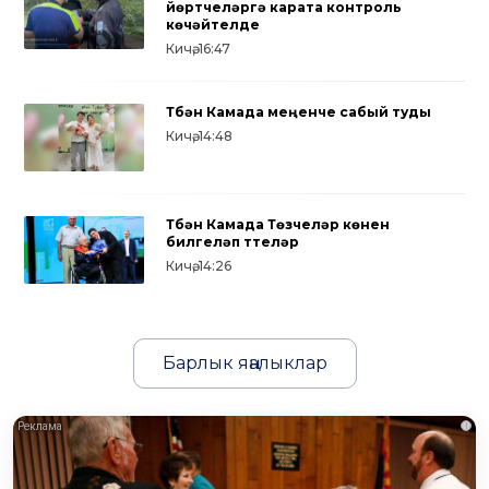
йөртүчеләргә карата контроль
көчәйтелде
Кичә, 16:47
Түбән Камада меңенче сабый туды
Кичә, 14:48
Түбән Камада Төзүчеләр көнен
билгеләп үттеләр
Кичә, 14:26
Барлык яңалыклар
i