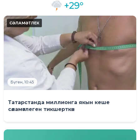
+29°
Бүген, 10:45
Татарстанда миллионга якын кеше
сәламәтлеген тикшерткән