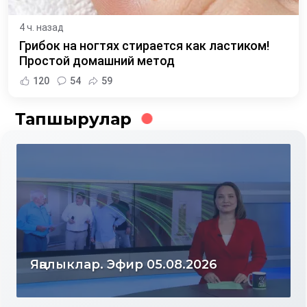
4 ч. назад
Грибок на ногтях стирается как ластиком!
Простой домашний метод
120
54
59
Тапшырулар
Яңалыклар. Эфир 04.08.2026