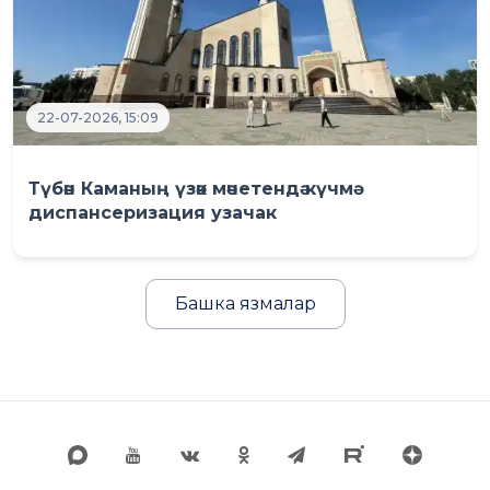
22-07-2026, 15:09
Түбән Каманың үзәк мәчетендә күчмә
диспансеризация узачак
Башка язмалар