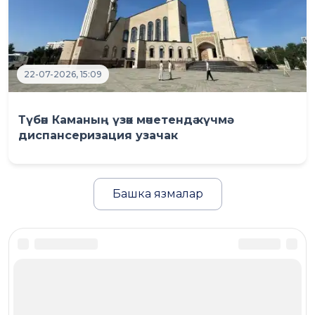
22-07-2026, 15:09
Түбән Каманың үзәк мәчетендә күчмә
диспансеризация узачак
Башка язмалар