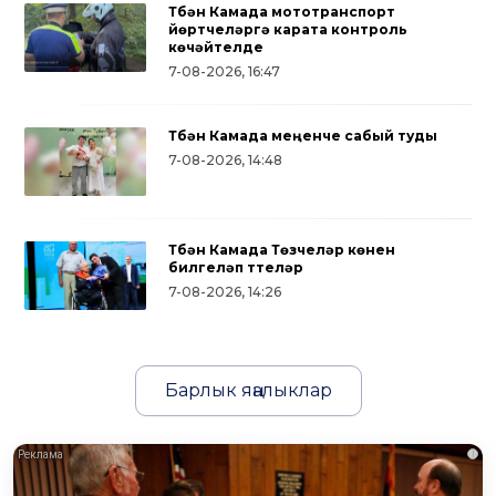
Түбән Камада мототранспорт
йөртүчеләргә карата контроль
көчәйтелде
7-08-2026, 16:47
Түбән Камада меңенче сабый туды
7-08-2026, 14:48
Түбән Камада Төзүчеләр көнен
билгеләп үттеләр
7-08-2026, 14:26
Барлык яңалыклар
i