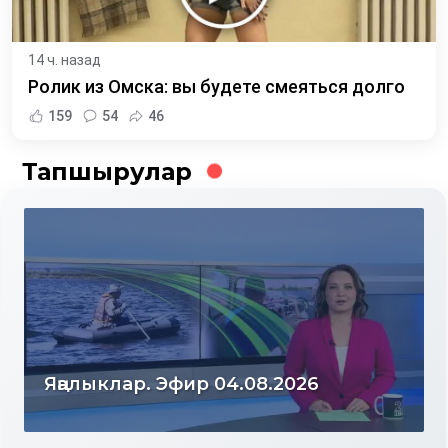
14 ч. назад
Ролик из Омска: вы будете смеяться долго
159
54
46
Тапшырулар
Яңалыклар. Эфир 04.08.2026