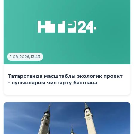
1-08-2026, 13:43
Татарстанда масштаблы экологик проект
– сулыкларны чистарту башлана