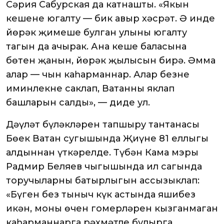
Сәрия Сабурская да катнашты. «Якын
кешеңне югалту — бик авыр хәсрәт. Ә инде
йөрәк җимешең булган улыңны югалту
тагын да ачырак. Ана кеше баласына
бөтен җанын, йөрәк җылысын бирә. Әмма
алар — чын каһарманнар. Алар безнең
иминлекне саклап, Ватанны яклап
башларын салды», — диде ул.
Дәүләт бүләкләрен тапшыру тантанасы
Бөек Ватан сугышында Җиңүнең 81 еллыгы
алдыннан үткәрелде. Түбән Кама мэры
Радмир Беляев чыгышында ил сагында
торучыларның батырлыгын ассызыклап:
«Бүген без тыныч күк астында яшибез
икән, моның өчен гомерләрен кызганмаган
каһарманнарга рәхмәтле булырга