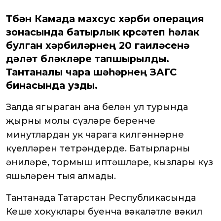
Түбән Камада махсус хәрби операция
зонасында батырлык күрсәтеп һәлак
булган хәрбиләрнең 20 гаиләсенә
дәүләт бүләкләре тапшырылды.
Тантаналы чара шәһәрнең ЗАГС
бинасында узды.
Залда яңгыраган ана белән ул турында
җырның моңлы сүзләре беренче
минутлардан ук чарага килгәннәрнең
күңелләрен тетрәндерде. Батырларның
әниләре, тормыш иптәшләре, кызлары күз
яшьләрен тыя алмады.
Тантанада Татарстан Республикасында
Кеше хокуклары буенча вәкаләтле вәкил