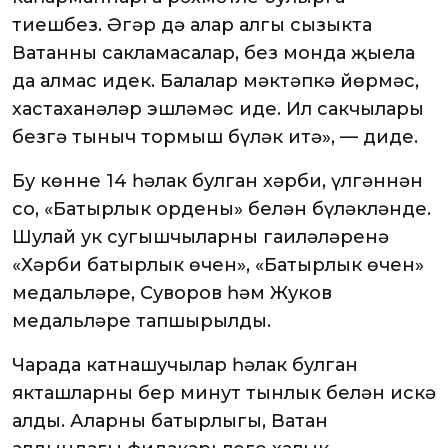
тиешбез. Әгәр дә алар алгы сызыкта
Ватанны сакламасалар, без монда җыела
да алмас идек. Балалар мәктәпкә йөрмәс,
хастаханәләр эшләмәс иде. Ил сакчылары
безгә тыныч тормыш бүләк итә», — диде.
Бу көнне 14 һәлак булган хәрби, үлгәннән
соң, «Батырлык ордены» белән бүләкләнде.
Шулай ук сугышчыларның гаиләләренә
«Хәрби батырлык өчен», «Батырлык өчен»
медальләре, Суворов һәм Жуков
медальләре тапшырылды.
Чарада катнашучылар һәлак булган
якташларны бер минут тынлык белән искә
алды. Аларның батырлыгы, Ватан