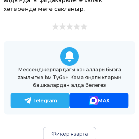
алдындагы фидакарьлеге халык
хәтерендә мәңге сакланыр.
Мессенджерлардагы каналларыбызга
язылыгыз һәм Түбән Кама яңалыкларын
башкалардан алда белегез
Telegram
MAX
Фикер язарга