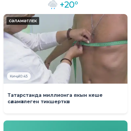
+20°
Кичә, 10:45
Татарстанда миллионга якын кеше
сәламәтлеген тикшерткән