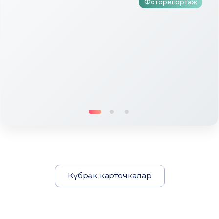
Фоторепортаж
Күбрәк карточкалар