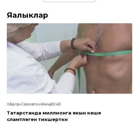
Яңалыклар
Хәбәрләр
»
Сәламәтлек
Кичә, 10:45
Татарстанда миллионга якын кеше
сәламәтлеген тикшерткән