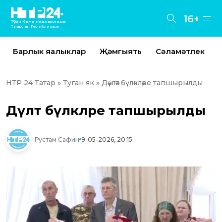
16+
Түбән Кама яңалыклары
Татарстан Республикасы
Барлык яңалыклар
Җәмгыять
Сәламәтлек
НТР 24 Татар
»
Туган як
» Дәүләт бүләкләре тапшырылды
Дәүләт бүләкләре тапшырылды
Рустам Сафин
9-05-2026, 20:15