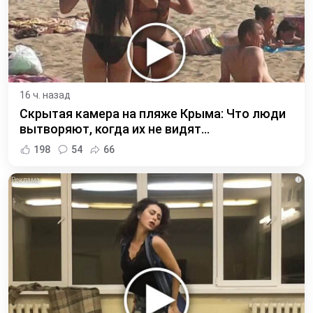
16 ч. назад
Скрытая камера на пляже Крыма: Что люди
вытворяют, когда их не видят...
198
54
66
i