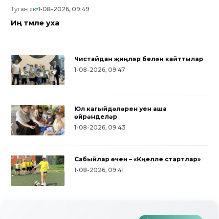
Туган як
1-08-2026, 09:49
Иң тәмле уха
Чистайдан җиңүләр белән кайттылар
1-08-2026, 09:47
Юл кагыйдәләрен уен аша
өйрәнделәр
1-08-2026, 09:43
Сабыйлар өчен – «Күңелле стартлар»
Түбән Кама районында тугызынчы
1-08-2026, 09:41
тапкыр «Авылым хуҗабикәсе»
бәйгесе узды