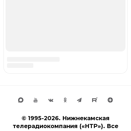
Новости Чистополя
Новости Заинска
АО «ТАТМЕДИА» использует «cookie»
для
персонализации сервисов и удобства
пользователей сайтом. Использование «cookie»
можно отменить в настройках браузера.
Политика о конфиденциальности
Политика о персональных данных
На информационном ресурсе (сайте) применяются
рекомендательные технологии
(информационные
технологии предоставления информации на основе
сбора, систематизации и анализа сведений,
относящихся к предпочтениям пользователей сети
«Интернет», находящихся на территории Российской
Федерации)
Калькулятор бегущей строки на НТР 24