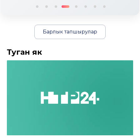
Барлык тапшырулар
Туган як