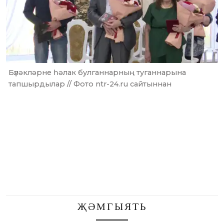
Бүләкләрне һәлак булганнарның туганнарына
тапшырдылар // Фото ntr-24.ru сайтыннан
ҖӘМГЫЯТЬ