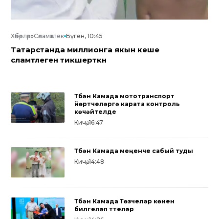
Хәбәрләр
»
Сәламәтлек
Бүген, 10:45
Татарстанда миллионга якын кеше
сәламәтлеген тикшерткән
Түбән Камада мототранспорт
йөртүчеләргә карата контроль
көчәйтелде
Кичә, 16:47
Түбән Камада меңенче сабый туды
Кичә, 14:48
Түбән Камада Төзүчеләр көнен
билгеләп үттеләр