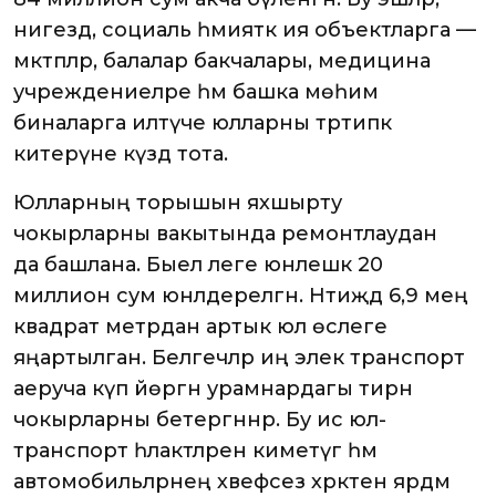
нигездә, социаль әһәмияткә ия объектларга —
мәктәпләр, балалар бакчалары, медицина
учреждениеләре һәм башка мөһим
биналарга илтүче юлларны тәртипкә
китерүне күздә тота.
Юлларның торышын яхшырту
чокырларны вакытында ремонтлаудан
да башлана. Быел әлеге юнәлешкә 20
миллион сум юнәлдерелгән. Нәтиҗәдә 6,9 мең
квадрат метрдан артык юл өслеге
яңартылган. Белгечләр иң элек транспорт
аеруча күп йөргән урамнардагы тирән
чокырларны бетергәннәр. Бу исә юл-
транспорт һәлакәтләрен киметүгә һәм
автомобильләрнең хәвефсез хәрәкәтенә ярдәм