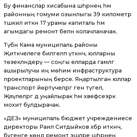
Бу финанслар хисабына шәһәрнең һәм
районның гомуми озынлыгы 39 километр
тәшкил иткән 17 урамы капиталь һәм
агымдагы ремонт белән колачланачак.
Түбән Кама муниципаль районы
Җитәкчелеге билгеләп үткәнчә, юлларны
төзекләндерү — соңгы елларда гамәлгә
ашырылучы иң мөһим инфраструктура
проектларының берсе. Яңартылган юллар
транспорт йөртүчеләргә генә түгел,
Җәяүлеләргә дә уңайлырак һәм хәвефсезрәк
мохит булдырачак.
«ДЕЗ» муниципаль бюджет учреждениесе
директоры Раил Ситдыйков хәбәр иткәнчә,
бүгенге көндә ремонт эшләре шәһәрнең