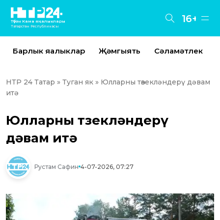
16+
Түбән Кама яңалыклары
Татарстан Республикасы
Барлык яңалыклар
Җәмгыять
Сәламәтлек
НТР 24 Татар
»
Туган як
» Юлларны төзекләндерү дәвам
итә
Юлларны төзекләндерү
дәвам итә
Рустам Сафин
4-07-2026, 07:27