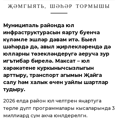
ҖӘМГЫЯТЬ
,
ШӘҺӘР ТОРМЫШЫ
Муниципаль районда юл
инфраструктурасын яңарту буенча
күләмле эшләр дәвам итә. Быел
шәһәрдә дә, авыл җирлекләрендә дә
юлларны төзекләндерүгә аеруча зур
игътибар бирелә. Максат – юл
хәрәкәтенең куркынычсызлыгын
арттыру, транспорт агымын Җайга
салу һәм халык өчен уңайлы шартлар
тудыру.
2026 елда район юл челтәрен яңартуга
төрле дәүләт программалары кысаларында 3
миллиард сум акча юнәлдерелгән.