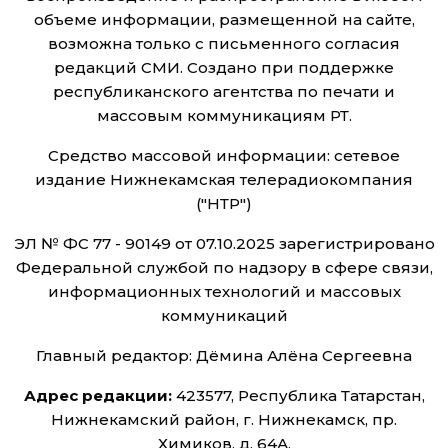
объеме информации, размещенной на сайте,
возможна только с письменного согласия
редакций СМИ. Создано при поддержке
республиканского агентства по печати и
массовым коммуникациям РТ.
Средство массовой информации: сетевое
издание Нижнекамская телерадиокомпания
("НТР")
ЭЛ № ФС 77 - 90149 от 07.10.2025 зарегистрировано
Федеральной службой по надзору в сфере связи,
информационных технологий и массовых
коммуникаций
Главный редактор: Дёмина Алёна Сергеевна
Адрес редакции:
423577, Республика Татарстан,
Нижнекамский район, г. Нижнекамск, пр.
Химиков, д. 64А,