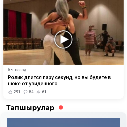
5 ч. назад
Ролик длится пару секунд, но вы будете в
шоке от увиденного
291
54
61
Тапшырулар