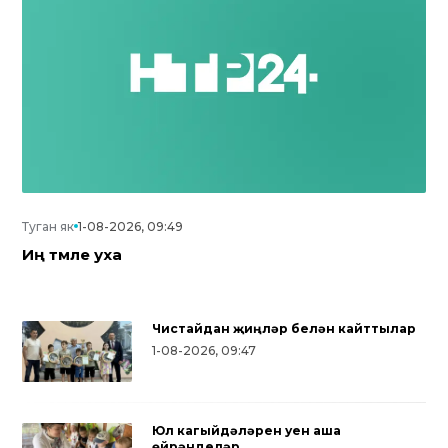
Туган як
1-08-2026, 09:49
Иң тәмле уха
Чистайдан җиңүләр белән кайттылар
1-08-2026, 09:47
Юл кагыйдәләрен уен аша
өйрәнделәр