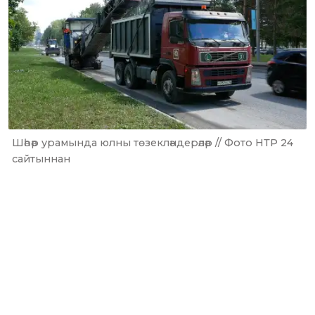
Шәһәр урамында юлны төзекләндерәләр // Фото НТР 24
сайтыннан