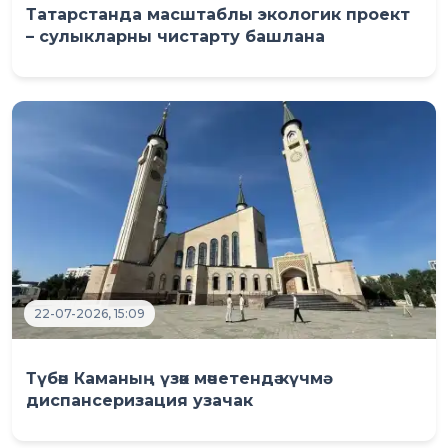
Татарстанда масштаблы экологик проект
– сулыкларны чистарту башлана
22-07-2026, 15:09
Түбән Каманың үзәк мәчетендә күчмә
диспансеризация узачак