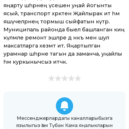
яңарту шәһәрнең үсешенә уңай йогынты
ясый, транспорт хәрәкәтен Җайлырак итә һәм
яшәүчеләрнең тормыш сыйфатын күтәрә.
Муниципаль районда быел башланган киң
күләмле ремонт эшләре дә нәкъ менә шул
максатларга хезмәт итә. Яңартылган
урамнар шәһәрне тагын да заманча, уңайлы
һәм куркынычсыз итәчәк.
Мессенджерлардагы каналларыбызга
язылыгыз һәм Түбән Кама яңалыкларын