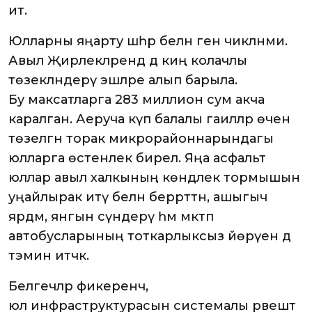
итә.
Юлларны яңарту шәһәр белән генә чикләнми.
Авыл Җирлекләрендә дә киң колачлы
төзекләндерү эшләре алып барыла.
Бу максатларга 283 миллион сум акча
каралган. Аеруча күп балалы гаиләләр өчен
төзелгән торак микрорайоннарындагы
юлларга өстенлек бирелә. Яңа асфальт
юллар авыл халкының көндәлек тормышын
уңайлырак итү белән беррәттән, ашыгыч
ярдәм, янгын сүндерү һәм мәктәп
автобусларының тоткарлыксыз йөрүен дә
тәэмин итәчәк.
Белгечләр фикеренчә,
юл инфраструктурасын системалы рәвештә