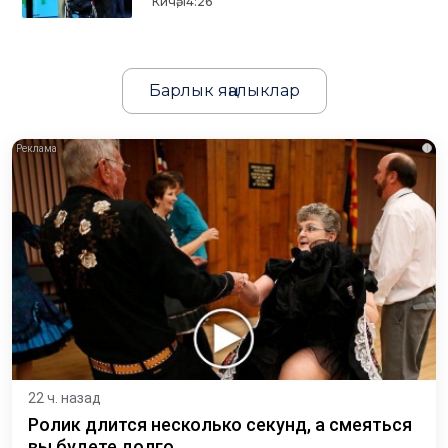
Кичә, 14:26
Барлык яңалыклар
i
22 ч. назад
Ролик длится несколько секунд, а смеяться
вы будете долго