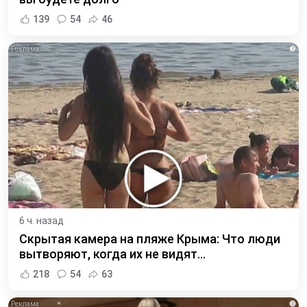
139
54
46
i
6 ч. назад
Скрытая камера на пляже Крыма: Что люди
вытворяют, когда их не видят...
218
54
63
i