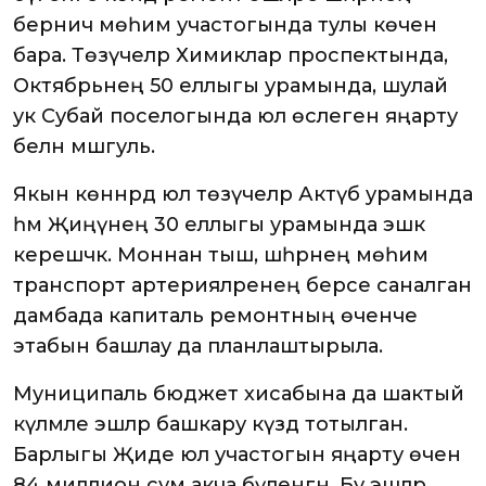
берничә мөһим участогында тулы көченә
бара. Төзүчеләр Химиклар проспектында,
Октябрьнең 50 еллыгы урамында, шулай
ук Субай поселогында юл өслеген яңарту
белән мәшгуль.
Якын көннәрдә юл төзүчеләр Актүбә урамында
һәм Җиңүнең 30 еллыгы урамында эшкә
керешәчәк. Моннан тыш, шәһәрнең мөһим
транспорт артерияләренең берсе саналган
дамбада капиталь ремонтның өченче
этабын башлау да планлаштырыла.
Муниципаль бюджет хисабына да шактый
күләмле эшләр башкару күздә тотылган.
Барлыгы Җиде юл участогын яңарту өчен
84 миллион сум акча бүленгән. Бу эшләр,