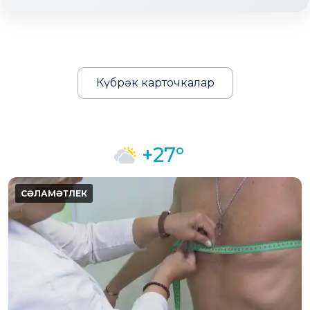
Күбрәк карточкалар
+27°