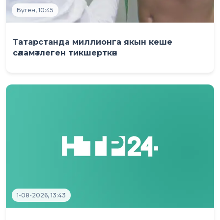
Бүген, 10:45
Татарстанда миллионга якын кеше
сәламәтлеген тикшерткән
1-08-2026, 13:43