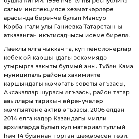
бушка китми: 1996 нчы елны республика
салым инспекциясе хезмәткәрләре
арасында беренче булып Мансур
Корбангали улы Ганиевка Татарстанның
атказанган икътисадчысы исеме бирелә.
Лаеклы ялга чыккач та, күп пенсионерлар
кебек өй каршындагы эскәмиядә
утырырга вакыты булмый аның. Түбән Кама
муниципаль районы хакимияте
каршындагы җәмәгать советы әгъзасы,
Аксакаллар шурасы әгъзасы, район татар
авыллары тарихын өйрәнүчеләр
җәмгыятенең актив әгъзасы. 2006 елдан
2014 елга кадәр Казандагы милли
архивларда булып күп материал туплый
һәм 14 буыннан торган шәҗәрәсен төзи.