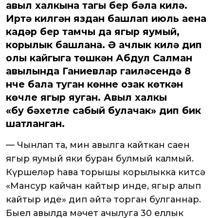
авыл халкына тагы бер бәла килә.
Иртә килгән яздан башлап июль аена
кадәр бер тамчы да яңгыр яумый,
корылык башлана. Ә ачлык килә дип
олы кайгыга төшкән Абдул Салман
авылында Ганиевлар гаиләсендә 8
нче бала туган көнне озак көткән
көчле яңгыр яуган. Авыл халкы
«бу бәхетле сабый булачак» дип бик
шатланган.
— Чынлап та, мин авылга кайткан саен
яңгыр яумый яки буран булмый калмый.
Күршеләр һава торышы корылыкка китсә
«Мансур кайчан кайтыр инде, яңгыр алып
кайтыр иде» дип әйтә торган булганнар.
Быел авылда мәчет ачылуга 30 еллык