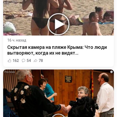
16 ч. назад
Скрытая камера на пляже Крыма: Что люди
вытворяют, когда их не видят...
162
54
78
i