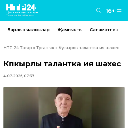
16+
Түбән Кама яңалыклары
Татарстан Республикасы
Барлык яңалыклар
Җәмгыять
Сәламәтлек
НТР 24 Татар
»
Туган як
» Күпкырлы талантка ия шәхес
Күпкырлы талантка ия шәхес
4-07-2026, 07:37