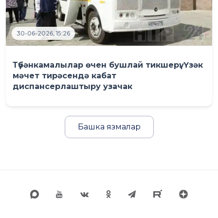
30-06-2026, 15:26
Түбәнкамалылар өчен бушлай тикшерү: Үзәк
мәчет тирәсендә кабат
диспансерлаштыру узачак
Башка язмалар