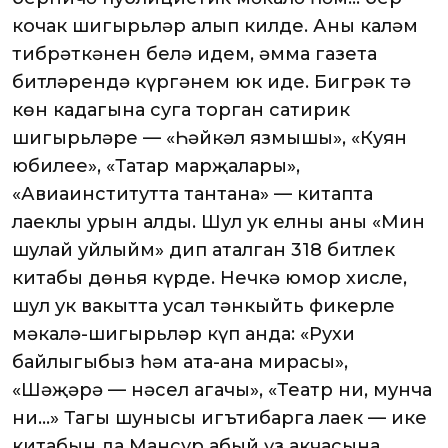
кочак шигырьләр алып килде. Аның каләм
тибрәткәнен белә идем, әмма газета
битләрендә күргәнем юк иде. Бигрәк тә
көн кадагына суга торган сатирик
шигырьләре — «Һәйкәл язмышы», «Куян
юбилее», «Татар марҗалары»,
«Авиаинститутта тантана» — китапта
лаеклы урын алды. Шул ук елны аның «Мин
шулай уйлыйм» дип аталган 318 битлек
китабы дөнья күрде. Нечкә юмор хисле,
шул ук вакытта усал тәнкыйть фикерле
мәкалә-шигырьләр күп анда: «Рухи
байлыгыбыз һәм ата-ана мирасы»,
«Шәҗәрә — нәсел агачы», «Театр ни, мунча
ни…» Тагы шунысы игътибарга лаек — ике
китабын да Мансур абый үз акчасына