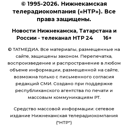
© 1995-2026. Нижнекамская
телерадиокомпания («НТР»). Все
права защищены.
Новости Нижнекамска, Татарстана и
России - телеканал НТР 24 16+
© ТАТМЕДИА. Все материалы, размещенные на
сайте, защищены законом. Перепечатка,
воспроизведение и распространение в любом
объеме информации, размещенной на сайте,
возможна только с письменного согласия
редакций СМИ. Создано при поддержке
республиканского агентства по печати и
массовым коммуникациям РТ.
Средство массовой информации: сетевое
издание Нижнекамская телерадиокомпания
("НТР")