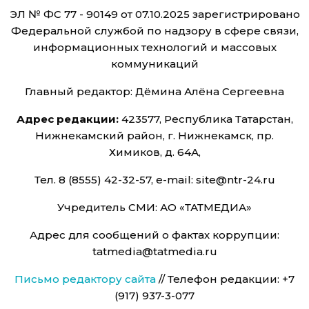
ЭЛ № ФС 77 - 90149 от 07.10.2025 зарегистрировано
Федеральной службой по надзору в сфере связи,
информационных технологий и массовых
коммуникаций
Главный редактор: Дёмина Алёна Сергеевна
Адрес редакции:
423577, Республика Татарстан,
Нижнекамский район, г. Нижнекамск, пр.
Химиков, д. 64А,
Тел. 8 (8555) 42-32-57, e-mail: site@ntr-24.ru
Учредитель СМИ: АО «ТАТМЕДИА»
Адрес для сообщений о фактах коррупции:
tatmedia@tatmedia.ru
Письмо редактору сайта
// Телефон редакции: +7
(917) 937-3-077