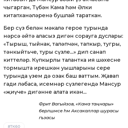
чыгарган, Түбән Кама һәм Әлки
китапханәләренә бушлай тараткан.
Бер сүз белән мәкалә герое турында
нәрсә әйтә аласыз дигән сорауга дуслары:
«Тырыш, тыйнак, таләпчән, тапкыр, тугры,
тәнкыйтьче, туры сүзле…» дип санап
киттеләр. Күпкырлы талантка ия шәхеснең
тормышта ирешкән уңышларының сере
турында үзем дә озак баш ваттым. Җавап
гади ләбаса, исемнәр сүзлегендә Мансур
«җиңүче» дигәнне аңлата икән…
Фәрит Вагыйзов, «Кама таңнары»
берләшмәсе һәм Аксакаллар шурасы
әгъзасы
ТК60