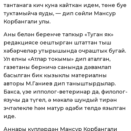
тантанага кич куна кайткан идем, төне буе
туктамыйча яуды, — дип сөйли Мансур
Корбангали улы.
Аның белән беренче тапкыр «Туган як»
редакциясе оештырган штаттан тыш
хәбәрчеләр утырышында очраштык бугай.
Ул елны «Атлар токымы» дип аталган,
газетаның берничә санында дәвамлап
басылган бик кызыклы материалның
авторы М.Ганиев дип таныштырдылар.
Баксаң, үзе ипполог-ветеринар да, филолог-
язучы да түгел, ә мәкалә шундый тирән
эчтәлекле һәм матур әдәби телдә язылган
иде.
Аннары күпләрдән Мансур Корбангали