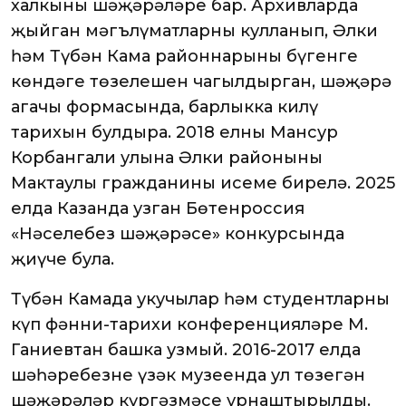
халкының шәҗәрәләре бар. Архивларда
җыйган мәгълүматларны кулланып, Әлки
һәм Түбән Кама районнарының бүгенге
көндәге төзелешен чагылдырган, шәҗәрә
агачы формасында, барлыкка килү
тарихын булдыра. 2018 елны Мансур
Корбангали улына Әлки районының
Мактаулы гражданины исеме бирелә. 2025
елда Казанда узган Бөтенроссия
«Нәселебез шәҗәрәсе» конкурсында
җиңүче була.
Түбән Камада укучылар һәм студентларның
күп фәнни-тарихи конференцияләре М.
Ганиевтан башка узмый. 2016-2017 елда
шәһәребезнең үзәк музеенда ул төзегән
шәҗәрәләр күргәзмәсе урнаштырылды.