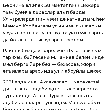
Берничә ел элек 38 мәктәптә (!) шәҗәрә
төзү буенча дәресләр алып барды.
Ул чараларда мин үзем дә катнаштым, һәм
Мансур Корбангали улының чыгышларын
укучылар гына түгел, хәтта укытучыларның
да йотлыгып тыңлауларын күрдем.
Районыбызда үткәрелүче «Туган авылым
тарихы» бәйгесенә М. Ганиев белән инде
8 ел бергә йөрибез — бәхәссез, жюри
әгъзалары арасында ул иң абруйлы шәхес.
2021 елда миңа «Аксакаллар — хәрәкәттә!»
дип аталган әдәби җыентык әзерләргә
туры килде. Анда Шура әгъзаларының
әдәби әсәрләре тупланды. Мансур абый
берничә публицистик мәкалә һәм… бер