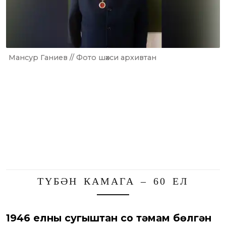
Мансур Ганиев // Фото шәхси архивтан
ТҮБӘН КАМАГА – 60 ЕЛ
1946 елны сугыштан соң тәмам бөлгән