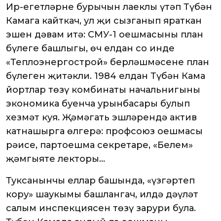
Ир-егетләрнең бурычын лаеклы үтәп Түбән
Камага кайткач, ул җиң сызганып яраткан
эшен дәвам итә: СМУ-1 оешмасының план
бүлеге башлыгы, өч елдан соң инде
«Теплоэнергострой» берләшмәсенең план
бүлеген җитәкли. 1984 елдан Түбән Кама
йортлар төзү комбинаты начальнигының
экономика буенча урынбасары булып
хезмәт куя. Җәмәгать эшләрендә актив
катнашырга өлгерә: профсоюз оешмасы
рәисе, партоешма секретаре, «Белем»
җәмгыяте лекторы…
Туксанынчы еллар башында, «үзгәртеп
кору» шаукымы башлангач, илдә дәүләт
салым инспекциясен төзү зарури була.