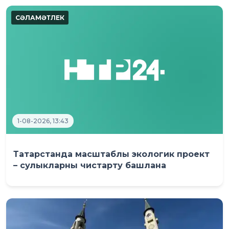
1-08-2026, 13:43
Татарстанда масштаблы экологик проект
– сулыкларны чистарту башлана