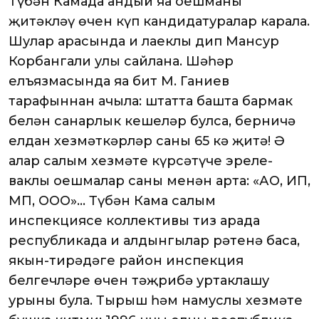
Түбән Камада андый яңа оешманы
җитәкләү өчен күп кандидатуралар карала.
Шулар арасында иң лаеклы дип Мансур
Корбангали улы сайлана. Шәһәр
елъязмасында яңа бит М. Ганиев
тарафыннан ачыла: штатта башта бармак
белән санарлык кешеләр булса, берничә
елдан хезмәткәрләр саны 65 кә җитә! Ә
алар салым хезмәте күрсәтүче эреле-
ваклы оешмалар саны меңнән арта: «АО, ИП,
МП, ООО»… Түбән Кама салым
инспекциясе коллективы тиз арада
республикада иң алдынгылар рәтенә баса,
якын-тирәдәге район инспекция
белгечләре өчен тәҗрибә уртаклашу
урыны була. Тырыш һәм намуслы хезмәте