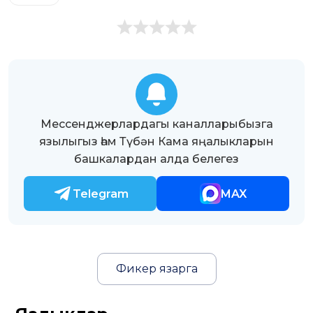
Мессенджерлардагы каналларыбызга
язылыгыз һәм Түбән Кама яңалыкларын
башкалардан алда белегез
Telegram
MAX
Фикер язарга