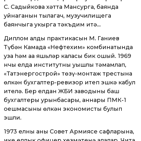
С. Садыйкова хәтта Мансурга, баянда
уйнаганын тыңлагач, музучилищега
баянчыга укырга тәкъдим итә…
Диплом алды практикасын М. Ганиев
Түбән Камада «Нефтехим» комбинатында
уза һәм аңа яшьләр каласы бик ошый. 1969
нчы елда институтны уңышлы тәмамлап,
«Татэнергострой» төзү-монтаж трестына
өлкән бухгалтер-ревизор итеп эшкә кабул
ителә. Бер елдан ЖБИ заводының баш
бухгалтеры урынбасары, аннары ПМК-1
оешмасының өлкән экономисты булып
эшли.
1973 елны аны Совет Армиясе сафларына,
ике еллык офицер хезмәтенә алалар. Чита