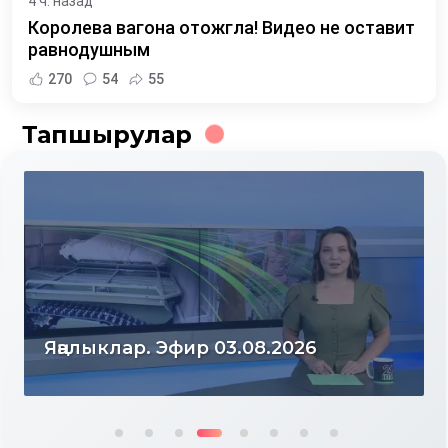
4 ч. назад
Королева вагона отожгла! Видео не оставит
равнодушным
270
54
55
Тапшырулар
Яңалыклар. Эфир 03.08.2026