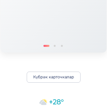
Күбрәк карточкалар
+28°