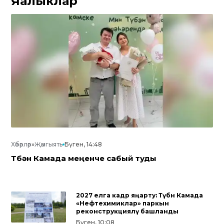
Яңалыклар
Хәбәрләр
»
Җәмгыять
Бүген, 14:48
Түбән Камада меңенче сабый туды
2027 елга кадәр яңарту: Түбән Камада
«Нефтехимиклар» паркын
реконструкцияләү башланды
Бүген, 10:08