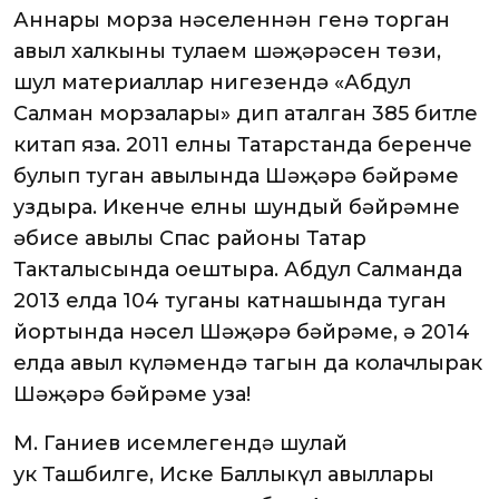
Аннары морза нәселеннән генә торган
авыл халкының тулаем шәҗәрәсен төзи,
шул материаллар нигезендә «Абдул
Салман морзалары» дип аталган 385 битле
китап яза. 2011 елны Татарстанда беренче
булып туган авылында Шәҗәрә бәйрәме
уздыра. Икенче елны шундый бәйрәмне
әбисе авылы Спас районы Татар
Такталысында оештыра. Абдул Салманда
2013 елда 104 туганы катнашында туган
йортында нәсел Шәҗәрә бәйрәме, ә 2014
елда авыл күләмендә тагын да колачлырак
Шәҗәрә бәйрәме уза!
М. Ганиев исемлегендә шулай
ук Ташбилге, Иске Баллыкүл авыллары