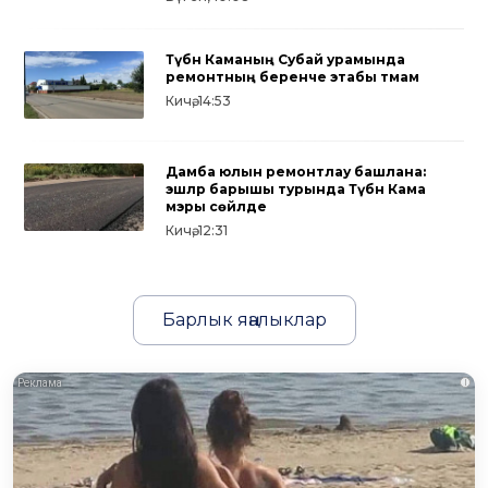
Түбән Каманың Субай урамында
ремонтның беренче этабы тәмам
Кичә, 14:53
Дамба юлын ремонтлау башлана:
эшләр барышы турында Түбән Кама
мэры сөйләде
Кичә, 12:31
Барлык яңалыклар
i