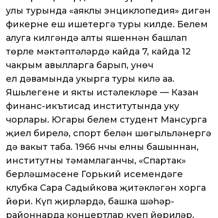
улы турында «аяклы энциклопедия» дигән
фикерне еш ишетергә туры килде. Белем
алуга килгәндә алты яшеннән башлап
төрле мәктәптәләрдә кайда 7, кайда 12
чакрым авылларга барып, унөч
ел дәвамында укырга туры килә аңа.
Яшьлегенең иң якты истәлекләре — Казан
финанс-икътисад институтында уку
чорлары. Югары белем студент Мансурга
җиңел бирелә, спорт белән шөгыльләнергә
дә вакыт таба. 1966 нчы елның башыннан,
институтны тәмамлаганчы, «Спартак»
берләшмәсенең Горький исемендәге
клубка Сара Садыйкова җитәкләгән хорга
йөри. Күп җирләрдә, башка шәһәр-
районнарда концертлар куеп йөриләр.