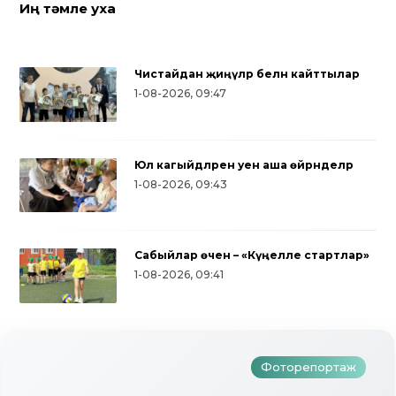
Иң тәмле уха
Чистайдан җиңүләр белән кайттылар
1-08-2026, 09:47
Юл кагыйдәләрен уен аша өйрәнделәр
1-08-2026, 09:43
Сабыйлар өчен – «Күңелле стартлар»
Түбән Кама районында тугызынчы
1-08-2026, 09:41
тапкыр «Авылым хуҗабикәсе»
бәйгесе узды
Фоторепортаж