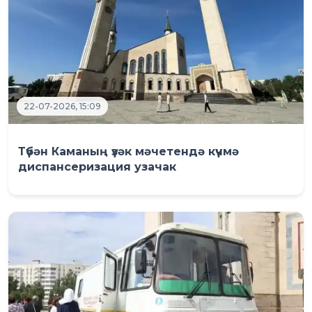
22-07-2026, 15:09
Түбән Каманың үзәк мәчетендә күчмә
диспансеризация узачак