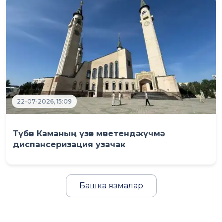
22-07-2026, 15:09
Түбән Каманың үзәк мәчетендә күчмә
диспансеризация узачак
Башка язмалар