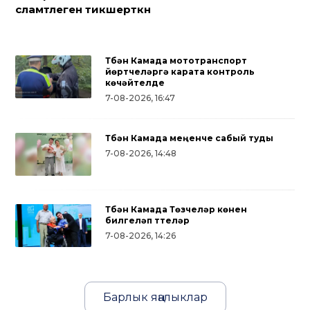
сәламәтлеген тикшерткән
Түбән Камада мототранспорт
йөртүчеләргә карата контроль
көчәйтелде
7-08-2026, 16:47
Түбән Камада меңенче сабый туды
7-08-2026, 14:48
Түбән Камада Төзүчеләр көнен
билгеләп үттеләр
7-08-2026, 14:26
Барлык яңалыклар