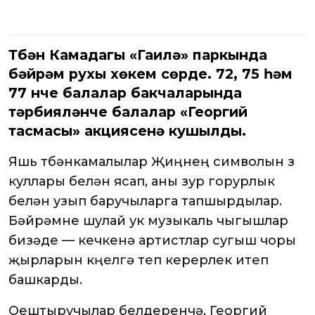
Түбән Камадагы «Гаилә» паркында
бәйрәм рухы хөкем сөрде. 72, 75 һәм
77 нче балалар бакчаларында
тәрбияләнүче балалар «Георгий
тасмасы» акциясенә кушылды.
Яшь түбәнкамалылар Җиңүнең символын үз
куллары белән ясап, аны зур горурлык
белән узып баручыларга тапшырдылар.
Бәйрәмне шулай ук музыкаль чыгышлар
бизәде — кечкенә артистлар сугыш чоры
җырларын күңелгә үтеп керерлек итеп
башкарды.
Оештыручылар белдерүенчә, Георгий