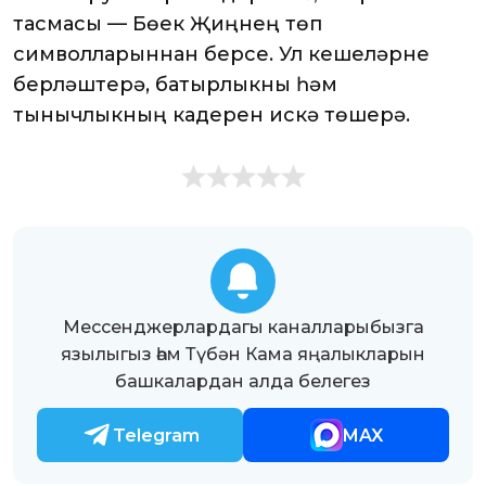
тасмасы — Бөек Җиңүнең төп
символларыннан берсе. Ул кешеләрне
берләштерә, батырлыкны һәм
тынычлыкның кадерен искә төшерә.
Мессенджерлардагы каналларыбызга
язылыгыз һәм Түбән Кама яңалыкларын
башкалардан алда белегез
Telegram
MAX