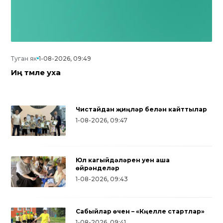
Туган як
1-08-2026, 09:49
Иң тәмле уха
Чистайдан җиңүләр белән кайттылар
1-08-2026, 09:47
Юл кагыйдәләрен уен аша
өйрәнделәр
1-08-2026, 09:43
Сабыйлар өчен – «Күңелле стартлар»
Түбән Кама районында тугызынчы
1-08-2026, 09:41