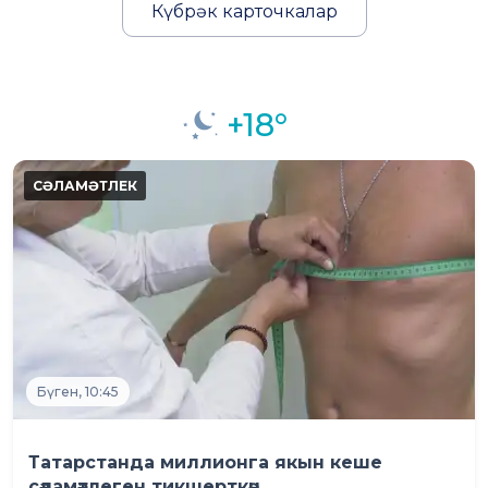
Күбрәк карточкалар
+18°
Бүген, 10:45
Татарстанда миллионга якын кеше
сәламәтлеген тикшерткән