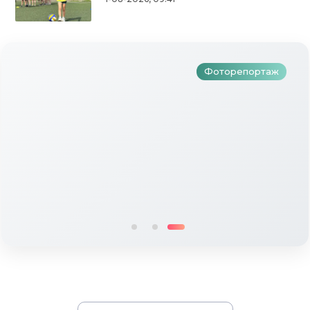
тапкыр «Авылым хуҗабикәсе»
бәйгесе узды
Фоторепортаж