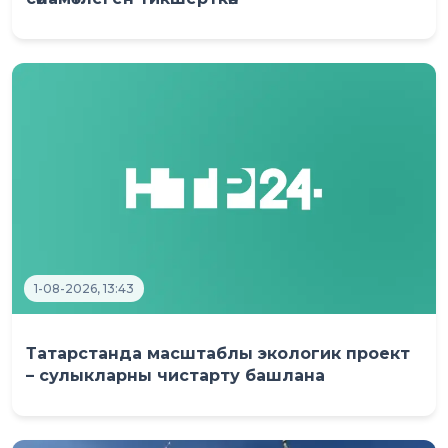
1-08-2026, 13:43
Татарстанда масштаблы экологик проект
– сулыкларны чистарту башлана