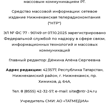
массовым коммуникациям РТ.
Средство массовой информации: сетевое
издание Нижнекамская телерадиокомпания
("НТР")
ЭЛ № ФС 77 - 90149 от 07.10.2025 зарегистрировано
Федеральной службой по надзору в сфере связи,
информационных технологий и массовых
коммуникаций
Главный редактор: Дёмина Алёна Сергеевна
Адрес редакции:
423577, Республика Татарстан,
Нижнекамский район, г. Нижнекамск, пр.
Химиков, д. 64А,
Тел. 8 (8555) 42-32-57, e-mail: site@ntr-24.ru
Учредитель СМИ: АО «ТАТМЕДИА»