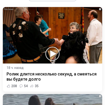
i
18 ч. назад
Ролик длится несколько секунд, а смеяться
вы будете долго
208
54
35
i