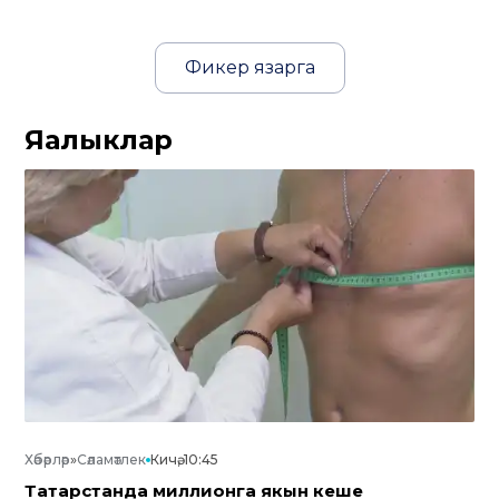
Фикер язарга
Яңалыклар
Хәбәрләр
»
Сәламәтлек
Кичә, 10:45
Татарстанда миллионга якын кеше