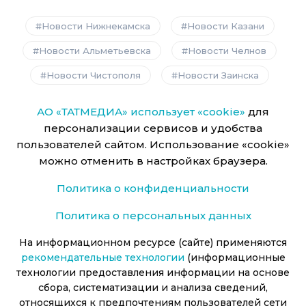
Новости Нижнекамска
Новости Казани
Новости Альметьевска
Новости Челнов
Новости Чистополя
Новости Заинска
АО «ТАТМЕДИА» использует «cookie»
для
персонализации сервисов и удобства
пользователей сайтом. Использование «cookie»
можно отменить в настройках браузера.
Политика о конфиденциальности
Политика о персональных данных
На информационном ресурсе (сайте) применяются
рекомендательные технологии
(информационные
технологии предоставления информации на основе
сбора, систематизации и анализа сведений,
относящихся к предпочтениям пользователей сети