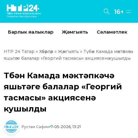
16+
Түбән Кама яңалыклары
Татарстан Республикасы
Барлык яңалыклар
Җәмгыять
Сәламәтлек
НТР 24 Татар
»
Хәбәрләр
»
Җәмгыять
» Түбән Камада мәктәпкәчә
яшьтәге балалар «Георгий тасмасы» акциясенә кушылды
Түбән Камада мәктәпкәчә
яшьтәге балалар «Георгий
тасмасы» акциясенә
кушылды
Рустам Сафин
7-05-2026, 13:21