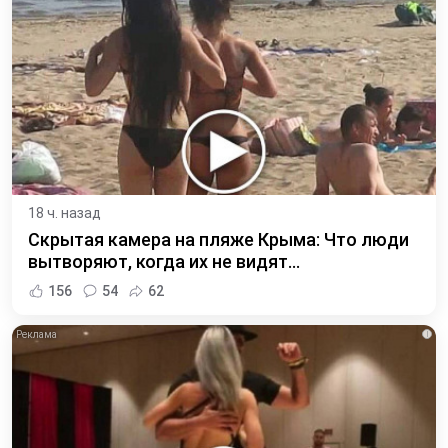
18 ч. назад
Скрытая камера на пляже Крыма: Что люди
вытворяют, когда их не видят...
156
54
62
i