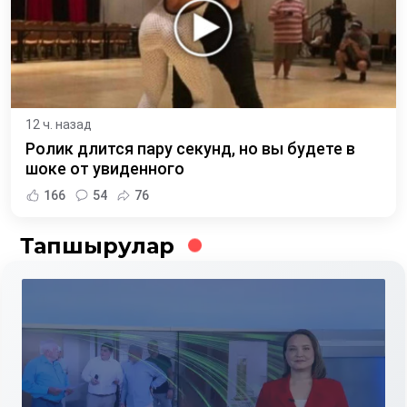
12 ч. назад
Ролик длится пару секунд, но вы будете в
шоке от увиденного
166
54
76
Тапшырулар