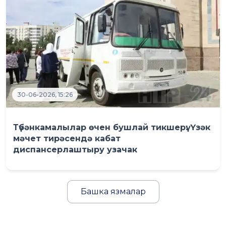
30-06-2026, 15:26
Түбәнкамалылар өчен бушлай тикшерү: Үзәк
мәчет тирәсендә кабат
диспансерлаштыру узачак
Башка язмалар