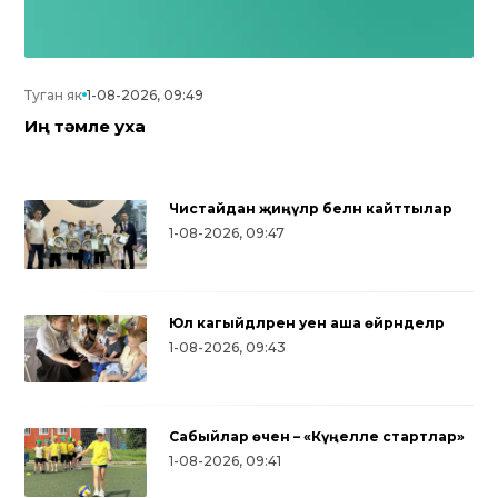
Туган як
1-08-2026, 09:49
Иң тәмле уха
Чистайдан җиңүләр белән кайттылар
1-08-2026, 09:47
Юл кагыйдәләрен уен аша өйрәнделәр
1-08-2026, 09:43
Сабыйлар өчен – «Күңелле стартлар»
Түбән Кама районынд
1-08-2026, 09:41
за Гаетен
тапкыр «Авылым хуҗа