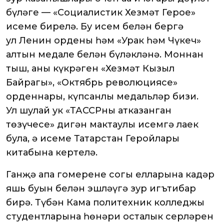
бүләге — «Социалистик Хезмәт Герое»
исеме бирелә. Бу исем белән бергә
ул Ленин ордены һәм «Урак һәм Чүкеч»
алтын медале белән бүләкләнә. Моннан
тыш, аның күкрәген «Хезмәт Кызыл
Байрагы», «Октябрь революциясе»
орденнары, күпсанлы медальләр бизи.
Ул шулай ук «ТАССРның атказанган
төзүчесе» дигән мактаулы исемгә лаек
була, ә исеме Татарстан Геройлары
китабына кертелә.
Ганҗә апа гомеренең соңгы елларына кадәр
яшь буын белән эшләүгә зур игътибар
бирә. Түбән Кама политехник колледжы
студентларына һөнәри осталык серләрен