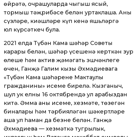
өйрәтә, очрашуларда чыгыш ясый,
тормыш тәҗрибәсе белән уртаклаша. Аның
сүзләре, киңәшләре күп кенә яшьләргә
юл күрсәткеч була.
2021 елда Түбән Кама шәһәр Советы
карары белән, шәһәр үсешенә керткән зур
өлеше һәм актив җәмәгать эшчәнлеге
өчен, Ганҗә Галим кызы Әхмәдиевага
«Түбән Кама шәһәренең Мактаулы
гражданины» исеме бирелә. Кызганыч,
шул ук елның 16 октябрендә ул арабыздан
китә. Әмма аның исеме, хезмәте, төзегән
биналары һәм тәрбияләгән шәкертләре
аша ул һаман да безнең белән. Ганҗә
Әхмәдиева — хезмәткә тугрылык,