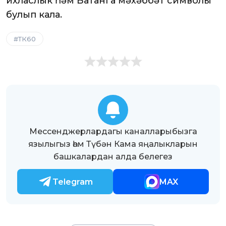
ихласлык һәм Ватанга мәхәббәт символы
булып кала.
ТК60
Мессенджерлардагы каналларыбызга
язылыгыз һәм Түбән Кама яңалыкларын
башкалардан алда белегез
Telegram
MAX