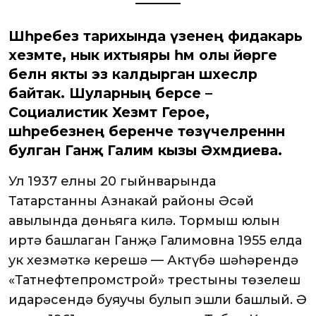
Шәһәребез тарихында үзенең фидакарь
хезмәте, нык ихтыяры һәм олы йөрәге
белән якты эз калдырган шәхесләр
байтак. Шуларның берсе –
Социалистик Хезмәт Герое,
шәһәребезнең беренче төзүчеләреннән
булган Ганҗә Галим кызы Әхмәдиева.
Ул 1937 елның 20 гыйнварында
Татарстанның Азнакай районы Әсәй
авылында дөньяга килә. Тормыш юлын
иртә башлаган Ганҗә Галимовна 1955 елда
ук хезмәткә керешә — Актүбә шәһәрендә
«Татнефтепромстрой» трестының төзелеш
идарәсендә буяучы булып эшли башлый. Ә