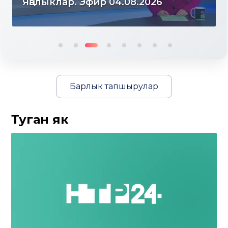
2026
Яңалыклар. Эфир 03.08.20
Барлык тапшырулар
Туган як