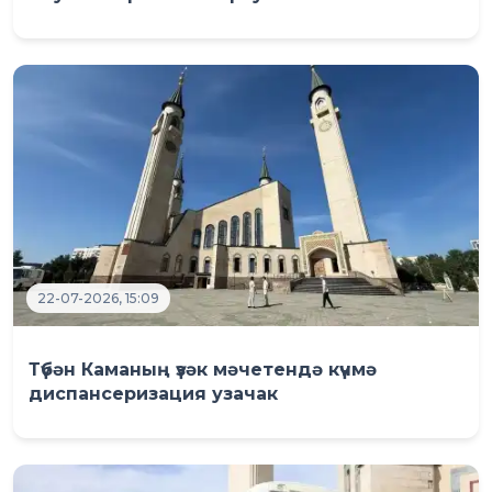
22-07-2026, 15:09
Түбән Каманың үзәк мәчетендә күчмә
диспансеризация узачак