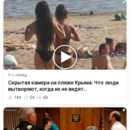
i
5 ч. назад
Скрытая камера на пляже Крыма: Что люди
вытворяют, когда их не видят...
144
54
68
i