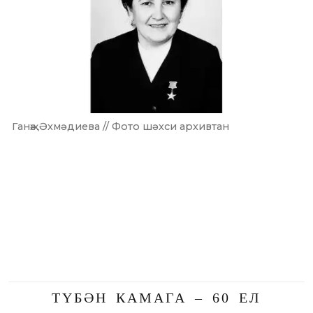
Ганҗә Әхмәдиева // Фото шәхси архивтан
ТҮБӘН КАМАГА – 60 ЕЛ