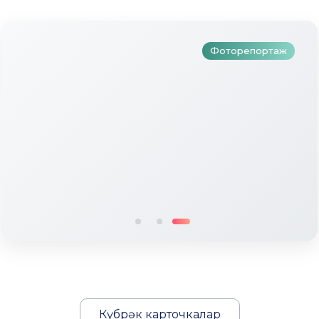
бәйгесе узды
Фоторепортаж
Күбрәк карточкалар