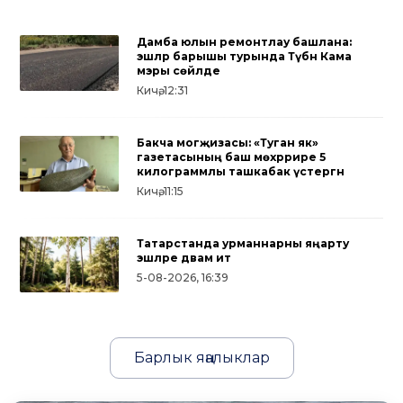
Дамба юлын ремонтлау башлана:
эшләр барышы турында Түбән Кама
мэры сөйләде
Кичә, 12:31
Бакча могҗизасы: «Туган як»
газетасының баш мөхәррире 5
килограммлы ташкабак үстергән
Кичә, 11:15
Татарстанда урманнарны яңарту
эшләре дәвам итә
5-08-2026, 16:39
Барлык яңалыклар