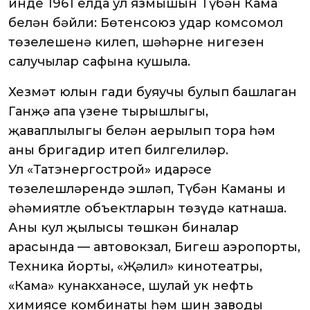
инде 1961 елда ул язмышын Түбән Кама
белән бәйли: Бөтенсоюз удар комсомол
төзелешенә килеп, шәһәрнең нигезен
салучылар сафына кушыла.
Хезмәт юлын гади буяучы булып башлаган
Ганҗә апа үзенең тырышлыгы,
җаваплылыгы белән аерылып тора һәм
аны бригадир итеп билгелиләр.
Ул «Татэнергострой» идарәсе
төзелешләрендә эшләп, Түбән Каманың иң
әһәмиятле объектларын төзүдә катнаша.
Аның кул җылысы төшкән биналар
арасында — автовокзал, Бигеш аэропорты,
Техника йорты, «Җәлил» кинотеатры,
«Кама» кунакханәсе, шулай ук нефть
химиясе комбинаты һәм шин заводы