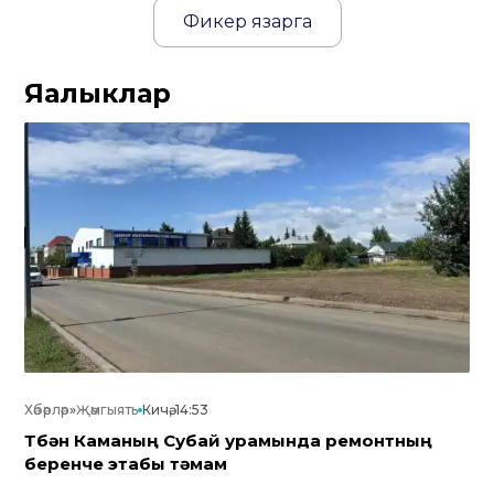
Фикер язарга
Яңалыклар
Хәбәрләр
»
Җәмгыять
Кичә, 14:53
Түбән Каманың Субай урамында ремонтның
беренче этабы тәмам