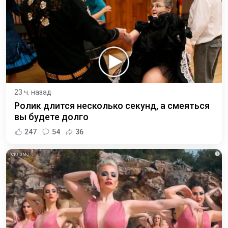
23 ч. назад
Ролик длится несколько секунд, а смеяться
вы будете долго
247
54
36
i