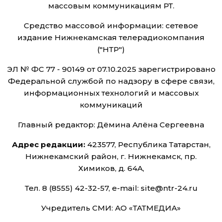
массовым коммуникациям РТ.
Средство массовой информации: сетевое
издание Нижнекамская телерадиокомпания
("НТР")
ЭЛ № ФС 77 - 90149 от 07.10.2025 зарегистрировано
Федеральной службой по надзору в сфере связи,
информационных технологий и массовых
коммуникаций
Главный редактор: Дёмина Алёна Сергеевна
Адрес редакции:
423577, Республика Татарстан,
Нижнекамский район, г. Нижнекамск, пр.
Химиков, д. 64А,
Тел. 8 (8555) 42-32-57, e-mail: site@ntr-24.ru
Учредитель СМИ: АО «ТАТМЕДИА»