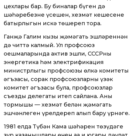
цехлары бар. Бу биналар бүген дә
шәһәребезнең үсешен, хезмәт кешесенең
батырлыгын искә төшереп тора.
Ганҗә Галим кызы җәмәгать эшләреннән
дә читтә калмый. Ул профсоюз
оешмаларында актив эшли, СССРның
энергетика һәм электрификация
министрлыгы профсоюзы өлкә комитеты
әгъзасы, соңрак профсоюзларның үзәк
комитет әгъзасы була, профсоюзлар
съезды делегаты итеп сайлана. Аның
тормышы — хезмәт белән җәмәгать
эшчәнлеген үрелдереп алып бару үрнәге.
1981 елда Түбән Кама шәһәрен төзүдәге
зур казанышлары өчен аңа иң югары дәүләт