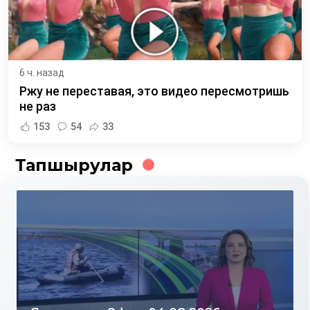
6 ч. назад
Ржу не переставая, это видео пересмотришь
не раз
153
54
33
Тапшырулар