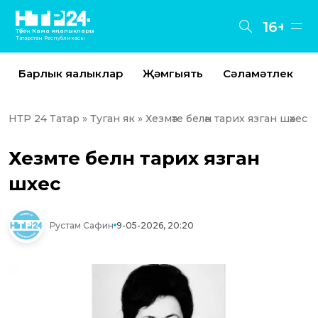
16+
Түбән Кама яңалыклары
Татарстан Республикасы
Барлык яңалыклар
Җәмгыять
Сәламәтлек
НТР 24 Татар
»
Туган як
» Хезмәте белән тарих язган шәхес
Хезмәте белән тарих язган
шәхес
Рустам Сафин
9-05-2026, 20:20