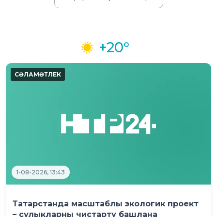
+20°
1-08-2026, 13:43
Татарстанда масштаблы экологик проект
– сулыкларны чистарту башлана