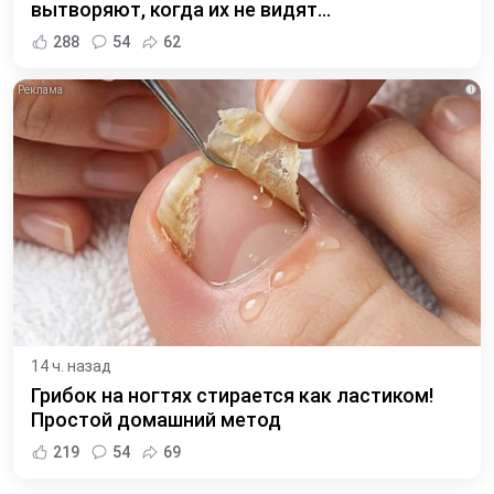
вытворяют, когда их не видят...
288
54
62
i
14 ч. назад
Грибок на ногтях стирается как ластиком!
Простой домашний метод
219
54
69