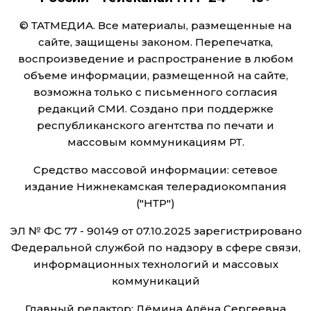
© ТАТМЕДИА. Все материалы, размещенные на
сайте, защищены законом. Перепечатка,
воспроизведение и распространение в любом
объеме информации, размещенной на сайте,
возможна только с письменного согласия
редакций СМИ. Создано при поддержке
республиканского агентства по печати и
массовым коммуникациям РТ.
Средство массовой информации: сетевое
издание Нижнекамская телерадиокомпания
("НТР")
ЭЛ № ФС 77 - 90149 от 07.10.2025 зарегистрировано
Федеральной службой по надзору в сфере связи,
информационных технологий и массовых
коммуникаций
Главный редактор: Дёмина Алёна Сергеевна