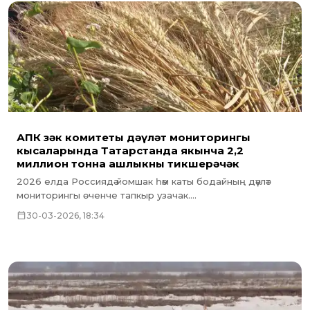
АПК Үзәк комитеты дәүләт мониторингы
кысаларында Татарстанда якынча 2,2
миллион тонна ашлыкны тикшерәчәк
2026 елда Россиядә йомшак һәм каты бодайның дәүләт
мониторингы өченче тапкыр узачак....
30-03-2026, 18:34