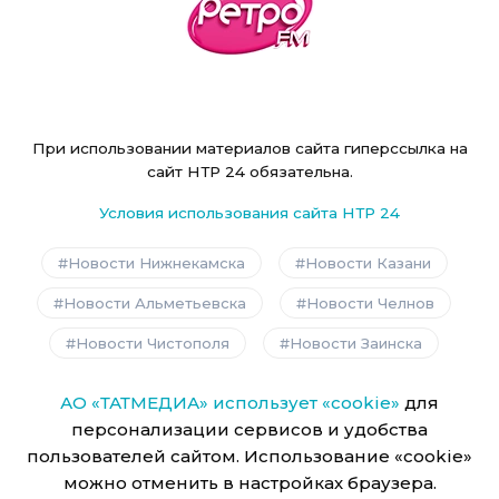
При использовании материалов сайта гиперссылка на
сайт НТР 24 обязательна.
Условия использования сайта НТР 24
Новости Нижнекамска
Новости Казани
Новости Альметьевска
Новости Челнов
Новости Чистополя
Новости Заинска
АО «ТАТМЕДИА» использует «cookie»
для
персонализации сервисов и удобства
пользователей сайтом. Использование «cookie»
можно отменить в настройках браузера.