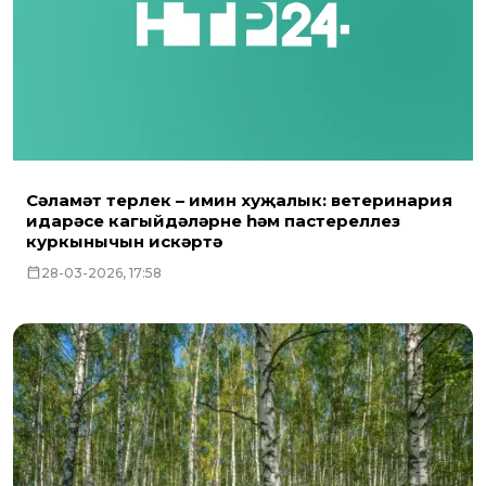
Сәламәт терлек – имин хуҗалык: ветеринария
идарәсе кагыйдәләрне һәм пастереллез
куркынычын искәртә
28-03-2026, 17:58