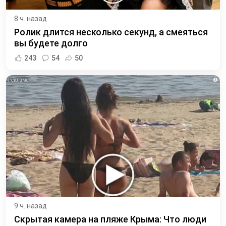
8 ч. назад
Ролик длится несколько секунд, а смеяться
вы будете долго
243
54
50
i
9 ч. назад
Скрытая камера на пляже Крыма: Что люди