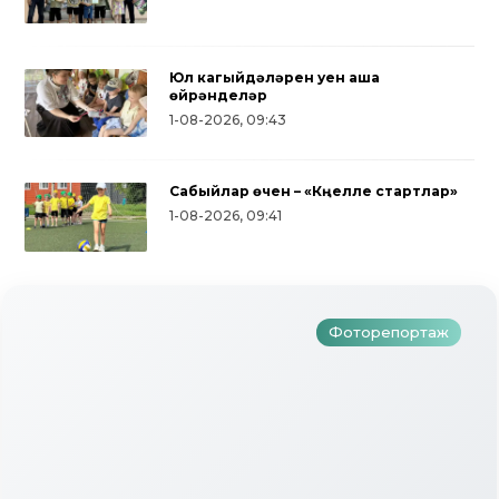
Юл кагыйдәләрен уен аша
өйрәнделәр
1-08-2026, 09:43
Сабыйлар өчен – «Күңелле стартлар»
Түбән Кама районында тугызынчы
1-08-2026, 09:41
тапкыр «Авылым хуҗабикәсе»
бәйгесе узды
Фоторепортаж