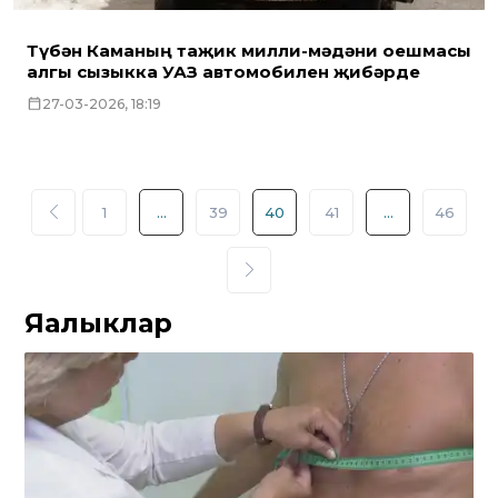
Түбән Каманың таҗик милли-мәдәни оешмасы
алгы сызыкка УАЗ автомобилен җибәрде
27-03-2026, 18:19
1
...
39
40
41
...
46
Яңалыклар