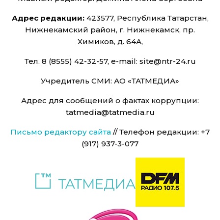
Адрес редакции:
423577, Республика Татарстан,
Нижнекамский район, г. Нижнекамск, пр.
Химиков, д. 64А,
Тел. 8 (8555) 42-32-57, e-mail: site@ntr-24.ru
Учредитель СМИ: АО «ТАТМЕДИА»
Адрес для сообщений о фактах коррупции:
tatmedia@tatmedia.ru
Письмо редактору сайта
// Телефон редакции: +7
(917) 937-3-077