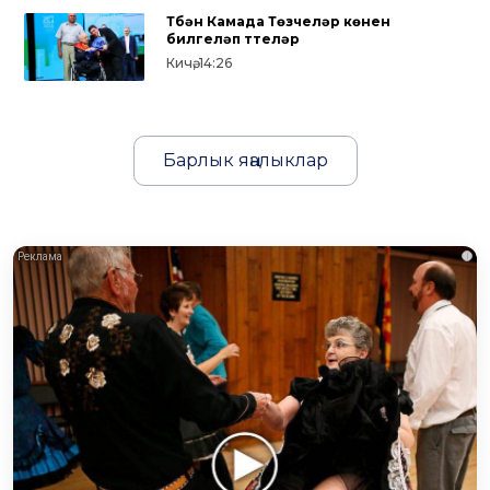
Түбән Камада Төзүчеләр көнен
билгеләп үттеләр
Кичә, 14:26
Барлык яңалыклар
i