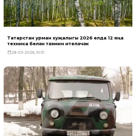
Татарстан урман хуҗалыгы 2026 елда 12 яңа
техника белән тәэмин ителәчәк
28-03-2026, 10:51