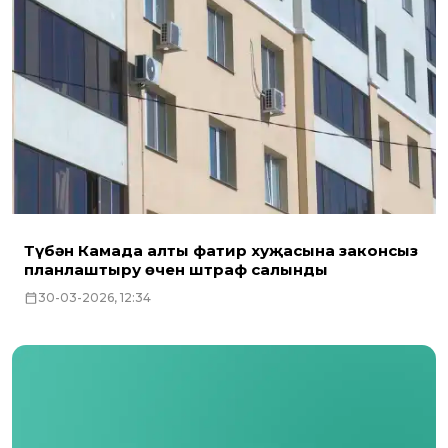
Түбән Камада алты фатир хуҗасына законсыз
планлаштыру өчен штраф салынды
30-03-2026, 12:34