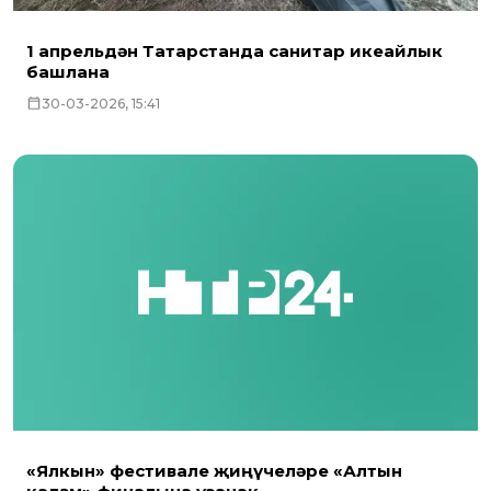
1 апрельдән Татарстанда санитар икеайлык
башлана
30-03-2026, 15:41
«Ялкын» фестивале җиңүчеләре «Алтын