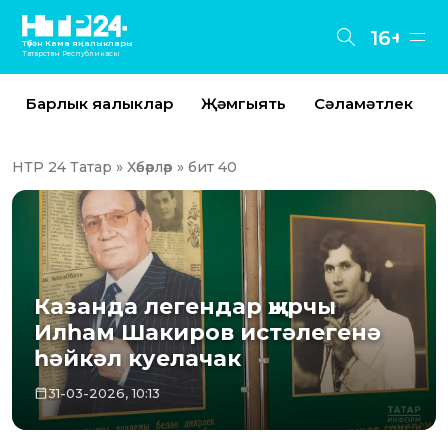
16+
Түбән Кама яңалыклары
Татарстан Республикасы
Барлык яңалыклар
Җәмгыять
Сәламәтлек
НТР 24 Татар
»
Хәбәрләр
» бит 40
Казанда легендар җырчы
Илһам Шакиров истәлегенә
һәйкәл куелачак
31-03-2026, 10:13