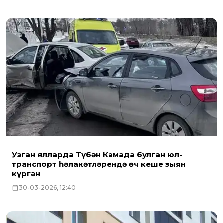
Узган ялларда Түбән Камада булган юл-
транспорт һәлакәтләрендә өч кеше зыян
күргән
30-03-2026, 12:40