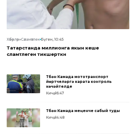
Хәбәрләр
»
Сәламәтлек
Бүген, 10:45
Татарстанда миллионга якын кеше
сәламәтлеген тикшерткән
Түбән Камада мототранспорт
йөртүчеләргә карата контроль
көчәйтелде
Кичә, 16:47
Түбән Камада меңенче сабый туды
Кичә, 14:48