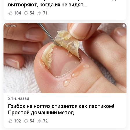
вытворяют, когда их не видят...
184
54
71
i
24 ч. назад
Грибок на ногтях стирается как ластиком!
Простой домашний метод
192
54
72