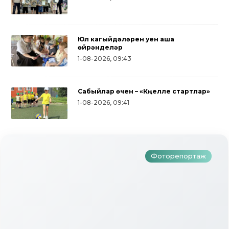
Юл кагыйдәләрен уен аша
өйрәнделәр
1-08-2026, 09:43
Сабыйлар өчен – «Күңелле стартлар»
Түбән Кама районында тугызынчы
1-08-2026, 09:41
тапкыр «Авылым хуҗабикәсе»
бәйгесе узды
Фоторепортаж