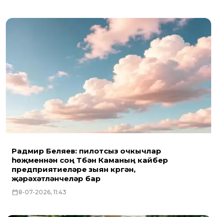
Радмир Беляев: пилотсыз очкычлар
һөҗүменнән соң Түбән Каманың кайбер
предприятиеләре зыян күргән,
җәрәхәтләнүчеләр бар
8-07-2026, 11:43