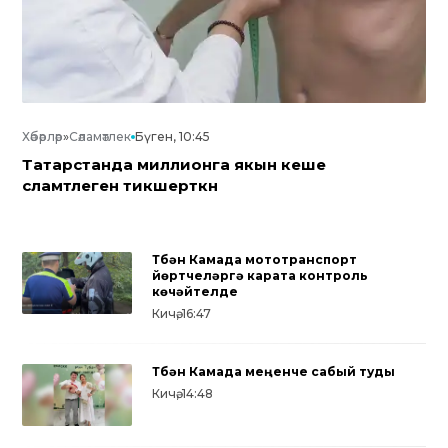
Хәбәрләр
»
Сәламәтлек
Бүген, 10:45
Татарстанда миллионга якын кеше
сәламәтлеген тикшерткән
Түбән Камада мототранспорт
йөртүчеләргә карата контроль
көчәйтелде
Кичә, 16:47
Түбән Камада меңенче сабый туды
Кичә, 14:48