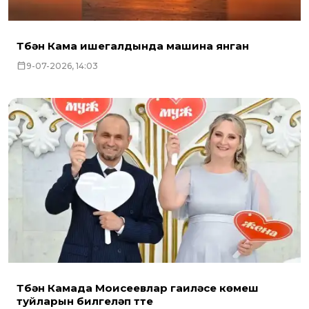
Түбән Кама ишегалдында машина янган
9-07-2026, 14:03
Түбән Камада Моисеевлар гаиләсе көмеш
туйларын билгеләп үтте