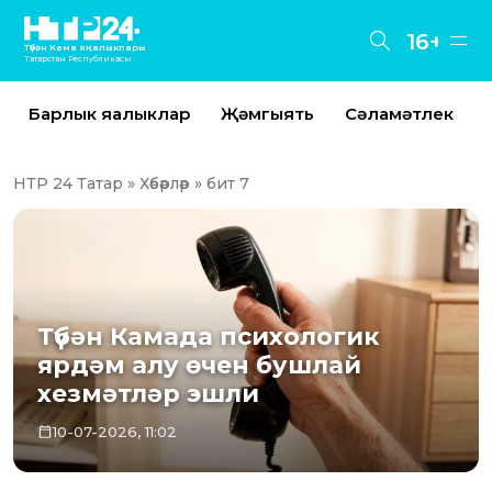
16+
Түбән Кама яңалыклары
Татарстан Республикасы
Барлык яңалыклар
Җәмгыять
Сәламәтлек
НТР 24 Татар
»
Хәбәрләр
» бит 7
Түбән Камада психологик
ярдәм алу өчен бушлай
хезмәтләр эшли
10-07-2026, 11:02