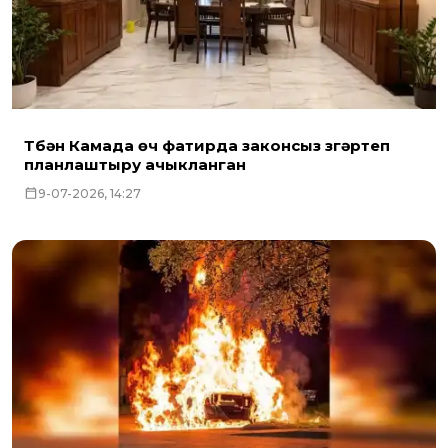
Түбән Камада өч фатирда законсыз үзгәртеп
планлаштыру ачыкланган
9-07-2026, 14:27