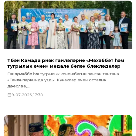
Түбән Камада үрнәк гаиләләрне «Мәхәббәт һәм
тугрылык өчен» медале белән бүләкләделәр
Гаилә, мәхәббәт һәм тугрылык көненә багышланган тантана
«Гаилә» паркында узды. Кунаклар өчен осталык
дәресләре,...
9-07-2026, 17:38