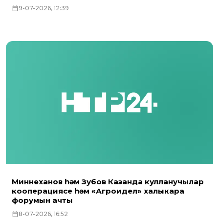
9-07-2026, 12:39
Миннеханов һәм Зубов Казанда кулланучылар
кооперациясе һәм «Агроидел» халыкара
форумын ачты
8-07-2026, 16:52