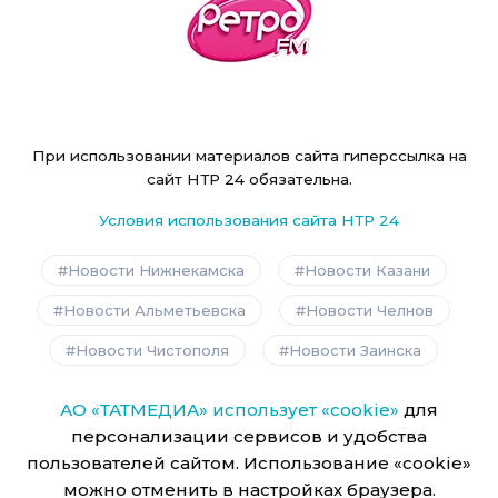
При использовании материалов сайта гиперссылка на
сайт НТР 24 обязательна.
Условия использования сайта НТР 24
Новости Нижнекамска
Новости Казани
Новости Альметьевска
Новости Челнов
Новости Чистополя
Новости Заинска
АО «ТАТМЕДИА» использует «cookie»
для
персонализации сервисов и удобства
пользователей сайтом. Использование «cookie»
можно отменить в настройках браузера.