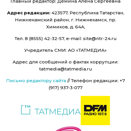
Главный редактор: Дёмина Алёна Сергеевна
Адрес редакции:
423577, Республика Татарстан,
Нижнекамский район, г. Нижнекамск, пр.
Химиков, д. 64А,
Тел. 8 (8555) 42-32-57, e-mail: site@ntr-24.ru
Учредитель СМИ: АО «ТАТМЕДИА»
Адрес для сообщений о фактах коррупции:
tatmedia@tatmedia.ru
Письмо редактору сайта
// Телефон редакции: +7
(917) 937-3-077