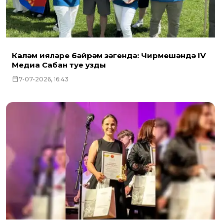
Каләм ияләре бәйрәм үзәгендә: Чирмешәндә IV
Медиа Сабан туе узды
7-07-2026, 16:43