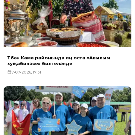
Түбән Кама районында иң оста «Авылым
хуҗабикәсе» билгеләнде
7-07-2026, 17:31