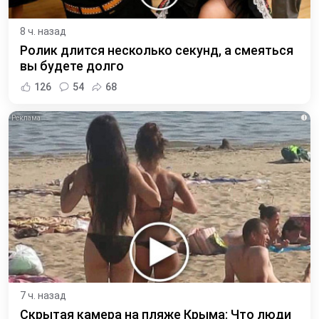
8 ч. назад
Ролик длится несколько секунд, а смеяться
вы будете долго
126
54
68
i
7 ч. назад
Скрытая камера на пляже Крыма: Что люди