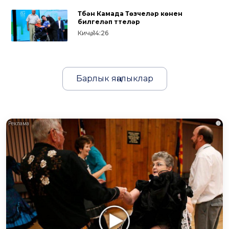
Түбән Камада Төзүчеләр көнен
билгеләп үттеләр
Кичә, 14:26
Барлык яңалыклар
i