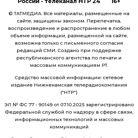
России - телеканал НТР 24 16+
© ТАТМЕДИА. Все материалы, размещенные на
сайте, защищены законом. Перепечатка,
воспроизведение и распространение в любом
объеме информации, размещенной на сайте,
возможна только с письменного согласия
редакций СМИ. Создано при поддержке
республиканского агентства по печати и
массовым коммуникациям РТ.
Средство массовой информации: сетевое
издание Нижнекамская телерадиокомпания
("НТР")
ЭЛ № ФС 77 - 90149 от 07.10.2025 зарегистрировано
Федеральной службой по надзору в сфере связи,
информационных технологий и массовых
коммуникаций