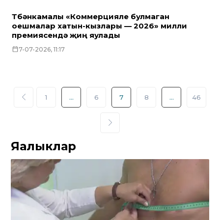
Түбәнкамалы «Коммерцияле булмаган
оешмалар хатын-кызлары — 2026» милли
премиясендә җиңү яулады
7-07-2026, 11:17
1
...
6
7
8
...
46
Яңалыклар