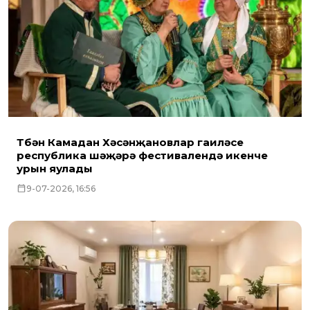
Түбән Камадан Хәсәнҗановлар гаиләсе
республика шәҗәрә фестивалендә икенче
урын яулады
9-07-2026, 16:56