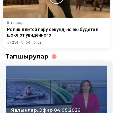
5 ч. назад
Ролик длится пару секунд, но вы будете в
шоке от увиденного
254
54
62
Тапшырулар
лар. Эфир 04.08.2026
Яңалыкла