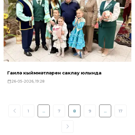
Гаилә кыйммәтләрен саклау юлында
26-05-2026, 19:28
1
...
7
8
9
...
17