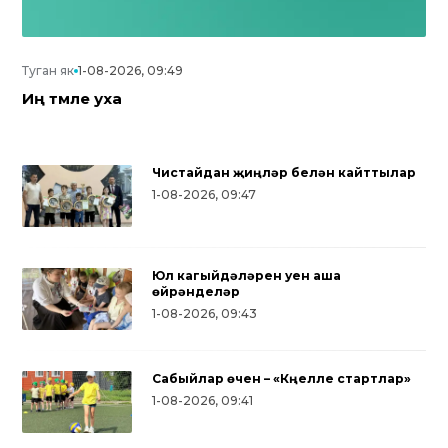
Туган як
1-08-2026, 09:49
Иң тәмле уха
Чистайдан җиңүләр белән кайттылар
1-08-2026, 09:47
Юл кагыйдәләрен уен аша
өйрәнделәр
1-08-2026, 09:43
Сабыйлар өчен – «Күңелле стартлар»
Түбә
1-08-2026, 09:41
бәнкамалылар Ураза Гаетен
тапк
лгеләп үттеләр
бәйг