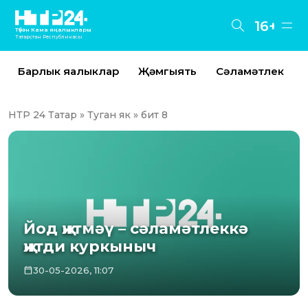
16+
Түбән Кама яңалыклары
Татарстан Республикасы
Барлык яңалыклар
Җәмгыять
Сәламәтлек
НТР 24 Татар
»
Туган як
» бит 8
Йод җитмәү – сәламәтлеккә
җитди куркыныч
30-05-2026, 11:07