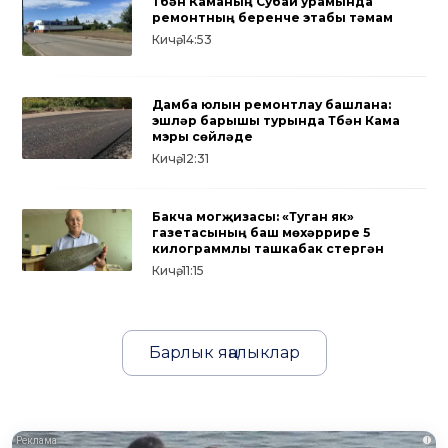
Түбән Каманың Субай урамында
ремонтның беренче этабы тәмам
Кичә, 14:53
Дамба юлын ремонтлау башлана:
эшләр барышы турында Түбән Кама
мэры сөйләде
Кичә, 12:31
Бакча могҗизасы: «Туган як»
газетасының баш мөхәррире 5
килограммлы ташкабак үстергән
Кичә, 11:15
Барлык яңалыклар
i