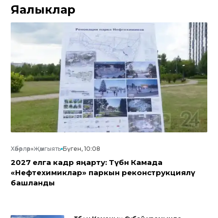
Яңалыклар
Хәбәрләр
»
Җәмгыять
Бүген, 10:08
2027 елга кадәр яңарту: Түбән Камада
«Нефтехимиклар» паркын реконструкцияләү
башланды