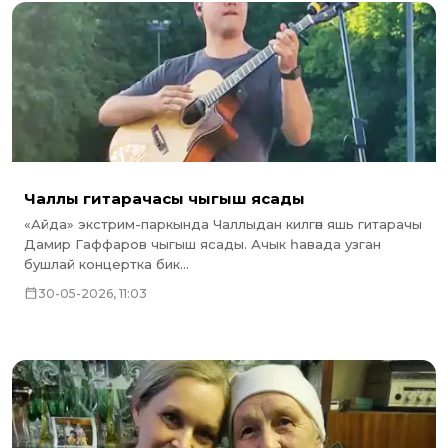
Чаллы гитарачасы чыгыш ясады
«Айда» экстрим-паркында Чаллыдан килгән яшь гитарачы
Дамир Гаффаров чыгыш ясады. Ачык һавада узган
бушлай концертка бик...
30-05-2026, 11:03