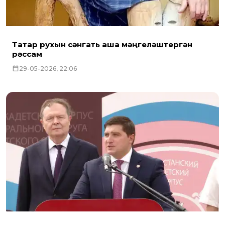
Татар рухын сәнгать аша мәңгеләштергән
рәссам
29-05-2026, 22:06