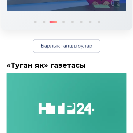
Барлык тапшырулар
«Туган як» газетасы