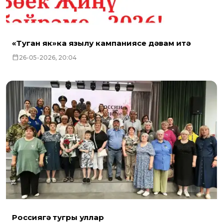
«Туган як»ка язылу кампаниясе дәвам итә
26-05-2026, 20:04
Россиягә тугры уллар