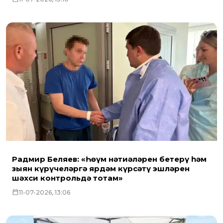
Радмир Беляев: «Һөҗүм нәтиҗәләрен бетерү һәм
зыян күрүчеләргә ярдәм күрсәтү эшләрен
шәхси контрольдә тотам»
11-07-2026, 13:06