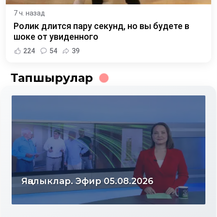
7 ч. назад
Ролик длится пару секунд, но вы будете в
шоке от увиденного
224
54
39
Тапшырулар
Яңалыклар. Эфир 04.08.2026