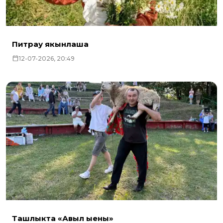
Питрау якынлаша
12-07-2026, 20:49
Ташлыкта «Авыл җыены»