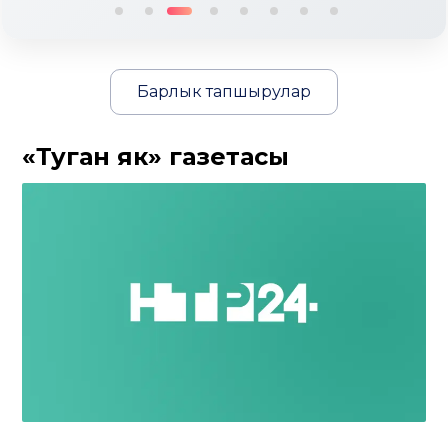
Барлык тапшырулар
«Туган як» газетасы