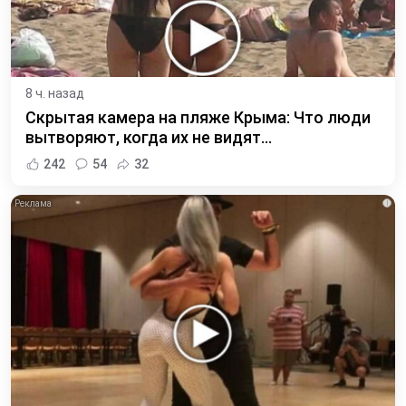
8 ч. назад
Скрытая камера на пляже Крыма: Что люди
вытворяют, когда их не видят...
242
54
32
i