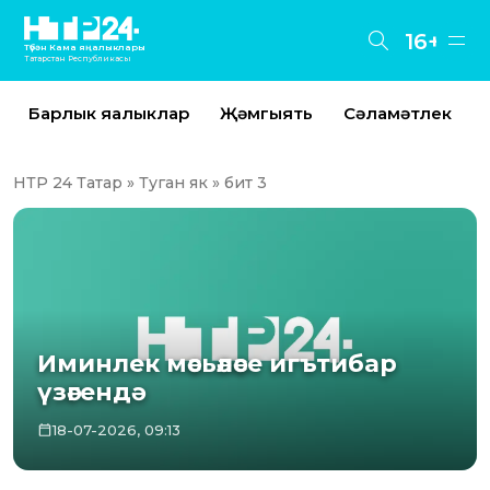
16+
Түбән Кама яңалыклары
Татарстан Республикасы
Барлык яңалыклар
Җәмгыять
Сәламәтлек
НТР 24 Татар
»
Туган як
» бит 3
Иминлек мәсьәләсе игътибар
үзәгендә
18-07-2026, 09:13