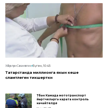
Хәбәрләр
»
Сәламәтлек
Бүген, 10:45
Татарстанда миллионга якын кеше
сәламәтлеген тикшерткән
Түбән Камада мототранспорт
йөртүчеләргә карата контроль
көчәйтелде