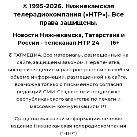
© 1995-2026. Нижнекамская
телерадиокомпания («НТР»). Все
права защищены.
Новости Нижнекамска, Татарстана и
России - телеканал НТР 24 16+
© ТАТМЕДИА. Все материалы, размещенные на
сайте, защищены законом. Перепечатка,
воспроизведение и распространение в любом
объеме информации, размещенной на сайте,
возможна только с письменного согласия
редакций СМИ. Создано при поддержке
республиканского агентства по печати и
массовым коммуникациям РТ.
Средство массовой информации: сетевое
издание Нижнекамская телерадиокомпания
("НТР")