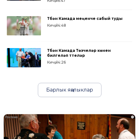
Кичә, 16:47
Түбән Камада меңенче сабый туды
Кичә, 14:48
Түбән Камада Төзүчеләр көнен
билгеләп үттеләр
Кичә, 14:26
Барлык яңалыклар
i