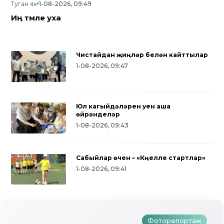
Туган як
1-08-2026, 09:49
Иң тәмле уха
Чистайдан җиңүләр белән кайттылар
1-08-2026, 09:47
Юл кагыйдәләрен уен аша
өйрәнделәр
1-08-2026, 09:43
Сабыйлар өчен – «Күңелле стартлар»
Түбән Кама районында тугызынчы
1-08-2026, 09:41
тапкыр «Авылым хуҗабикәсе»
бәйгесе узды
Фоторепортаж