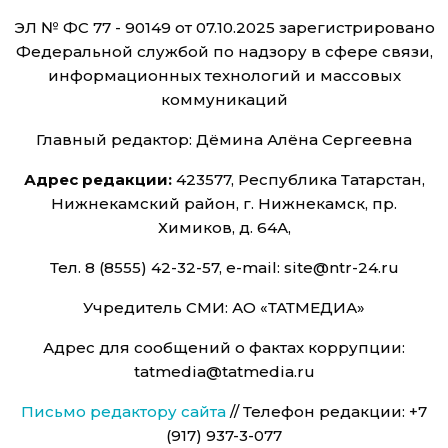
ЭЛ № ФС 77 - 90149 от 07.10.2025 зарегистрировано
Федеральной службой по надзору в сфере связи,
информационных технологий и массовых
коммуникаций
Главный редактор: Дёмина Алёна Сергеевна
Адрес редакции:
423577, Республика Татарстан,
Нижнекамский район, г. Нижнекамск, пр.
Химиков, д. 64А,
Тел. 8 (8555) 42-32-57, e-mail: site@ntr-24.ru
Учредитель СМИ: АО «ТАТМЕДИА»
Адрес для сообщений о фактах коррупции:
tatmedia@tatmedia.ru
Письмо редактору сайта
// Телефон редакции: +7
(917) 937-3-077