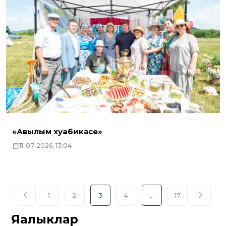
«Авылым хуҗабикәсе»
11-07-2026, 13:04
1
2
3
4
...
17
Яңалыклар