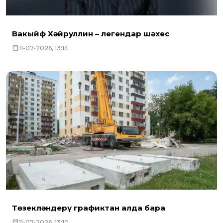
Вакыйф Хәйруллин – легендар шәхес
11-07-2026, 13:14
Төзекләндерү графиктан алда бара
11-07-2026, 13:10