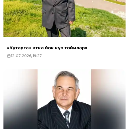
«Күтәргән атка йөк күп төйиләр»
12-07-2026, 19:27