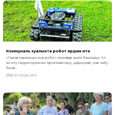
Коммуналь хуҗалыкта робот ярдәм итә
«Гаилә» паркында яңа робот-хезмәткәр эшли башлады. Ул
ял итү территориясен тәртипкә китерү, дөресрәге, үлән чабу
белән...
18-07-2026, 09:11